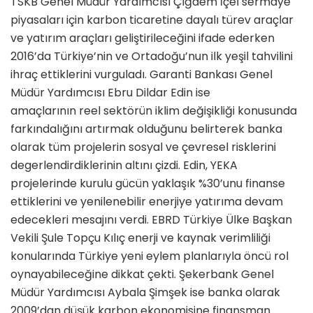
TSKB Genel Müdür Yardımcısı Çiğdem İçel sermaye
piyasaları için karbon ticaretine dayalı türev araçlar
ve yatırım araçları geliştirileceğini ifade ederken
2016’da Türkiye’nin ve Ortadoğu’nun ilk yeşil tahvilini
ihraç ettiklerini vurguladı. Garanti Bankası Genel
Müdür Yardımcısı Ebru Dildar Edin ise
amaçlarının reel sektörün iklim değişikliği konusunda
farkındalığını artırmak olduğunu belirterek banka
olarak tüm projelerin sosyal ve çevresel risklerini
degerlendirdiklerinin altını çizdi. Edin, YEKA
projelerinde kurulu gücün yaklaşık %30’unu finanse
ettiklerini ve yenilenebilir enerjiye yatırıma devam
edecekleri mesajını verdi. EBRD Türkiye Ülke Başkan
Vekili Şule Topçu Kılıç enerji ve kaynak verimliliği
konularında Türkiye yeni eylem planlarıyla öncü rol
oynayabileceğine dikkat çekti. Şekerbank Genel
Müdür Yardımcısı Aybala Şimşek ise banka olarak
2009’dan düşük karbon ekonomisine finansman