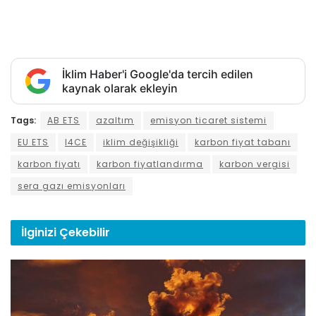
İklim Haber'i Google'da tercih edilen
kaynak olarak ekleyin
Tags:
AB ETS
azaltım
emisyon ticaret sistemi
EU ETS
I4CE
iklim değişikliği
karbon fiyat tabanı
karbon fiyatı
karbon fiyatlandırma
karbon vergisi
sera gazı emisyonları
İlginizi
Çekebilir