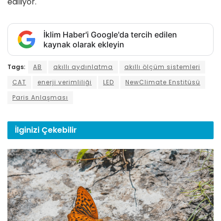
ediliyor.
İklim Haber'i Google'da tercih edilen
kaynak olarak ekleyin
Tags:
AB
akıllı aydınlatma
akıllı ölçüm sistemleri
CAT
enerji verimliliği
LED
NewClimate Enstitüsü
Paris Anlaşması
İlginizi
Çekebilir