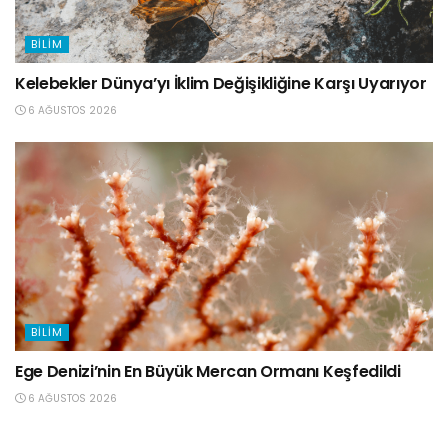
BILIM
Kelebekler Dünya’yı İklim Değişikliğine Karşı Uyarıyor
6 AĞUSTOS 2026
BILIM
Ege Denizi’nin En Büyük Mercan Ormanı Keşfedildi
6 AĞUSTOS 2026