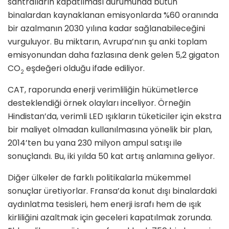
santralların kapatılması durumunda bütün
binalardan kaynaklanan emisyonlarda %60 oranında
bir azalmanın 2030 yılına kadar sağlanabileceğini
vurguluyor. Bu miktarın, Avrupa’nın şu anki toplam
emisyonundan daha fazlasına denk gelen 5,2 gigaton
CO
eşdeğeri olduğu ifade ediliyor.
2
CAT, raporunda enerji verimliliğin hükümetlerce
desteklendiği örnek olayları inceliyor. Örneğin
Hindistan’da, verimli LED ışıkların tüketiciler için ekstra
bir maliyet olmadan kullanılmasına yönelik bir plan,
2014’ten bu yana 230 milyon ampul satışı ile
sonuçlandı. Bu, iki yılda 50 kat artış anlamına geliyor.
Diğer ülkeler de farklı politikalarla mükemmel
sonuçlar üretiyorlar. Fransa’da konut dışı binalardaki
aydınlatma tesisleri, hem enerji israfı hem de ışık
kirliliğini azaltmak için geceleri kapatılmak zorunda.