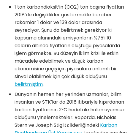
1 ton karbondioksit’in (CO2) ton başına fiyatları
2018’de değişiklikler göstermekle beraber
rakamlar 1 dolar ve 139 dolar arasında
seyrediyor. Şunu da belirtmek gerekiyor ki
kapsama alanındaki emisyonların %75’i 10
doların altında fiyatların oluştuğu piyasalarda
işlem görmekte. Bu düzeyin iklim krizi ile etkin
mücadele edebilmek ve düşük karbon
ekonomisine geçiş için piyasalara anlamlı bir
sinyal olabilmek için çok düşük olduğunu
belirtmiştim
.
Dünyanın hemen her yerinden uzmanlar, bilim
insanları ve STK’lar da 2018 itibariyle kıpırdanan
karbon fiyatlarının 2°C hedefi ile halen uyumsuz
olduğunu yinelemekteler. Raporda, Nicholas
Stern ve Joseph Stiglitz liderliğindeki
Karbon
Fiyatlandırma Üst Komisyonu
tarafından yapılan