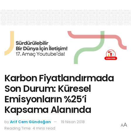
Karbon Fiyatlandırmada
Son Durum: Küresel
Emisyonların %25’i
Kapsama Alanında
by
Arif Cem Gündoğan
19 Nisan 2018
A
A
Reading Time: 4 mins read