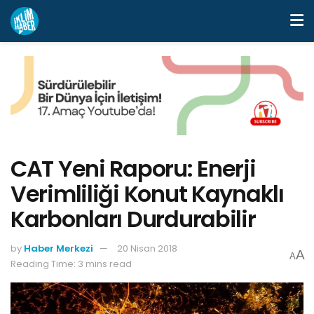
CAT Yeni Raporu: Enerji
Verimliliği Konut Kaynaklı
Karbonları Durdurabilir
by
Haber Merkezi
20 Nisan 2018
A
A
Reading Time: 3 mins read