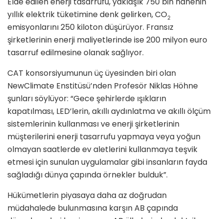
Elde edilen enerji tasarrufu, yaklaşık 750 bin hanenin
yıllık elektrik tüketimine denk gelirken, CO
2
emisyonlarını 250 kiloton düşürüyor. Fransız
şirketlerinin enerji maliyetlerinde ise 200 milyon euro
tasarruf edilmesine olanak sağlıyor.
CAT konsorsiyumunun üç üyesinden biri olan
NewClimate Enstitüsü’nden Profesör Niklas Höhne
şunları söylüyor: “Gece şehirlerde ışıkların
kapatılması, LED’lerin, akıllı aydınlatma ve akıllı ölçüm
sistemlerinin kullanması ve enerji şirketlerinin
müşterilerini enerji tasarrufu yapmaya veya yoğun
olmayan saatlerde ev aletlerini kullanmaya teşvik
etmesi için sunulan uygulamalar gibi insanların fayda
sağladığı dünya çapında örnekler bulduk”.
Hükümetlerin piyasaya daha az doğrudan
müdahalede bulunmasına karşın AB çapında