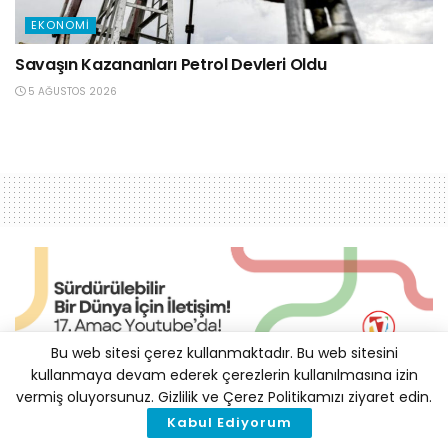
EKONOMI
Savaşın Kazananları Petrol Devleri Oldu
5 AĞUSTOS 2026
Bu web sitesi çerez kullanmaktadır. Bu web sitesini
kullanmaya devam ederek çerezlerin kullanılmasına izin
Türkiye AB İklim
vermiş oluyorsunuz. Gizlilik ve Çerez Politikamızı ziyaret edin.
Kabul Ediyorum
Finansmanı