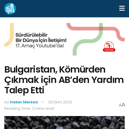
Bulgaristan, Kömürden
Çıkmak için AB’den Yardım
Talep Etti
by
Haber Merkezi
20 Ekim 2020
A
A
Reading Time: 2 mins read