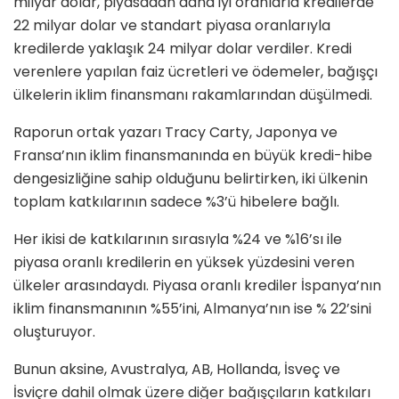
milyar dolar, piyasadan daha iyi oranlarla kredilerde
22 milyar dolar ve standart piyasa oranlarıyla
kredilerde yaklaşık 24 milyar dolar verdiler. Kredi
verenlere yapılan faiz ücretleri ve ödemeler, bağışçı
ülkelerin iklim finansmanı rakamlarından düşülmedi.
Raporun ortak yazarı Tracy Carty, Japonya ve
Fransa’nın iklim finansmanında en büyük kredi-hibe
dengesizliğine sahip olduğunu belirtirken, iki ülkenin
toplam katkılarının sadece %3’ü hibelere bağlı.
Her ikisi de katkılarının sırasıyla %24 ve %16’sı ile
piyasa oranlı kredilerin en yüksek yüzdesini veren
ülkeler arasındaydı. Piyasa oranlı krediler İspanya’nın
iklim finansmanının %55’ini, Almanya’nın ise % 22’sini
oluşturuyor.
Bunun aksine, Avustralya, AB, Hollanda, İsveç ve
İsviçre dahil olmak üzere diğer bağışçıların katkıları