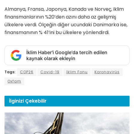
Almanya, Fransa, Japonya, Kanada ve Norveç, iklim
finansmanlarının %20’den azını daha az gelişmiş
ülkelere verdi. Ölçeğin diğer ucundaki Danimarka ise,
finansmanının % 41’ini bu ülkelere yönlendirdi.
İklim Haber'i Google'da tercih edilen
kaynak olarak ekleyin
Tags:
COP26
Covid-19
İklim Fonu
Koronavirüs
Oxfam
İlginizi
Çekebilir