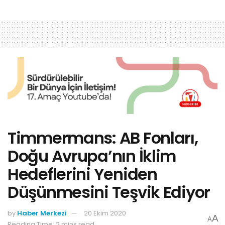
Timmermans: AB Fonları,
Doğu Avrupa’nın İklim
Hedeflerini Yeniden
Düşünmesini Teşvik Ediyor
by
Haber Merkezi
20 Ekim 2020
A
A
Reading Time: 2 mins read