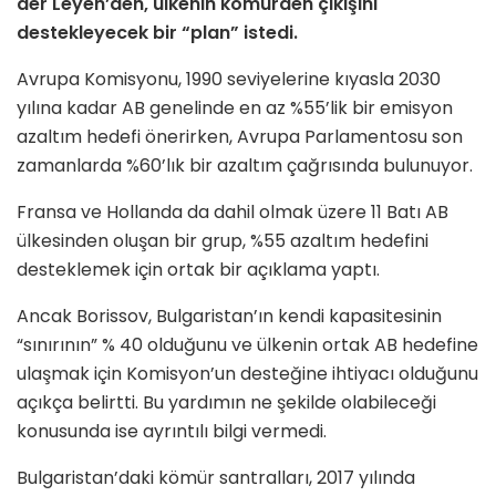
der Leyen’den, ülkenin kömürden çıkışını
destekleyecek bir “plan” istedi.
Avrupa Komisyonu, 1990 seviyelerine kıyasla 2030
yılına kadar AB genelinde en az %55’lik bir emisyon
azaltım hedefi önerirken, Avrupa Parlamentosu son
zamanlarda %60’lık bir azaltım çağrısında bulunuyor.
Fransa ve Hollanda da dahil olmak üzere 11 Batı AB
ülkesinden oluşan bir grup, %55 azaltım hedefini
desteklemek için ortak bir açıklama yaptı.
Ancak Borissov, Bulgaristan’ın kendi kapasitesinin
“sınırının” % 40 olduğunu ve ülkenin ortak AB hedefine
ulaşmak için Komisyon’un desteğine ihtiyacı olduğunu
açıkça belirtti. Bu yardımın ne şekilde olabileceği
konusunda ise ayrıntılı bilgi vermedi.
Bulgaristan’daki kömür santralları, 2017 yılında