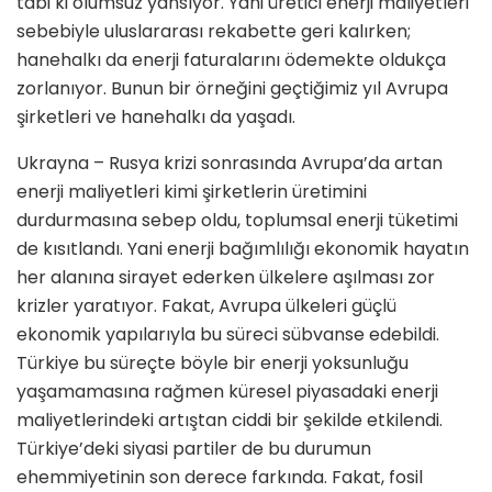
tabi ki olumsuz yansıyor. Yani üretici enerji maliyetleri
sebebiyle uluslararası rekabette geri kalırken;
hanehalkı da enerji faturalarını ödemekte oldukça
zorlanıyor. Bunun bir örneğini geçtiğimiz yıl Avrupa
şirketleri ve hanehalkı da yaşadı.
Ukrayna – Rusya krizi sonrasında Avrupa’da artan
enerji maliyetleri kimi şirketlerin üretimini
durdurmasına sebep oldu, toplumsal enerji tüketimi
de kısıtlandı. Yani enerji bağımlılığı ekonomik hayatın
her alanına sirayet ederken ülkelere aşılması zor
krizler yaratıyor. Fakat, Avrupa ülkeleri güçlü
ekonomik yapılarıyla bu süreci sübvanse edebildi.
Türkiye bu süreçte böyle bir enerji yoksunluğu
yaşamamasına rağmen küresel piyasadaki enerji
maliyetlerindeki artıştan ciddi bir şekilde etkilendi.
Türkiye’deki siyasi partiler de bu durumun
ehemmiyetinin son derece farkında. Fakat, fosil