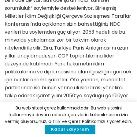
bir irade de var. Bu irade şu an hâlâ “tarihsel
sorumluluk” söylemiyle destekleniyor. Birleşmiş
Milletler İklim Değişikliği Çerçeve Sözleşmesi Taraflar
Konferansı’nda açıklanan sizin bahsettiğiniz NDC
verileri bu söylemden güç alıyor. 2053 hedefi de bu
minvalde yakalaması zor bir takvim olarak
nitelendirilebilir. Zira, Türkiye Paris Anlaşması’nı uzun
yıllar onaylamadı, son COP toplantılarına lider
düzeyinde katılmadı. Yani, hükümetin iklim
politikalarına ve diplomasisine olan ilgisizliğini görmek
için bunlar önemli işaretler. Öte yandan, muhalefet
partilerinde ise bunun yerine uluslararası yönelimi
takip ederek işaret yılını 2050’ye koyduğu görülüyor.
Altılı Masa’nın Ortak Politikalar Metni’ne de yansıdığı
Bu web sitesi çerez kullanmaktadır. Bu web sitesini
kullanmaya devam ederek çerezlerin kullanılmasına izin
üzere, 2050 hedeflerine yönelik sıkı bir bağlılık mesajı
vermiş oluyorsunuz. Gizlilik ve Çerez Politikamızı ziyaret edin.
var. İklim finansmanı, ilgili kamu kurumlarının
Kabul Ediyorum
dönüşümü ve kömürden ivedilikle çıkış gibi