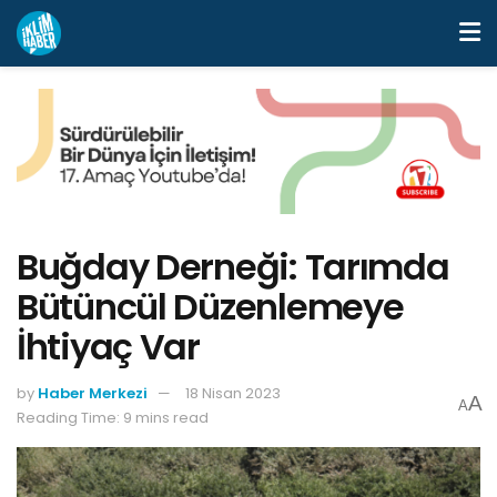
Buğday Derneği: Tarımda
Bütüncül Düzenlemeye
İhtiyaç Var
by
Haber Merkezi
18 Nisan 2023
A
A
Reading Time: 9 mins read