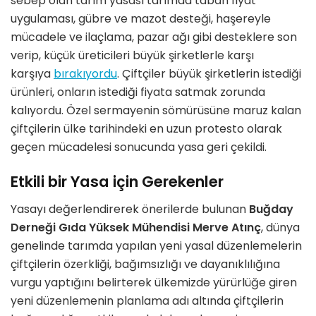
sebep olan tarım yasası tarımda taban fiyat
uygulaması, gübre ve mazot desteği, haşereyle
mücadele ve ilaçlama, pazar ağı gibi desteklere son
verip, küçük üreticileri büyük şirketlerle karşı
karşıya
bırakıyordu
. Çiftçiler büyük şirketlerin istediği
ürünleri, onların istediği fiyata satmak zorunda
kalıyordu. Özel sermayenin sömürüsüne maruz kalan
çiftçilerin ülke tarihindeki en uzun protesto olarak
geçen mücadelesi sonucunda yasa geri çekildi.
Etkili bir Yasa için Gerekenler
Yasayı değerlendirerek önerilerde bulunan
Buğday
Derneği Gıda Yüksek Mühendisi Merve Atınç
, dünya
genelinde tarımda yapılan yeni yasal düzenlemelerin
çiftçilerin özerkliği, bağımsızlığı ve dayanıklılığına
vurgu yaptığını belirterek ülkemizde yürürlüğe giren
yeni düzenlemenin planlama adı altında çiftçilerin