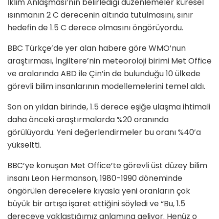
İklim Anlaşması’nın belirlediği düzenlemeler küresel
ısınmanın 2 C derecenin altında tutulmasını, sınır
hedefin de 1.5 C derece olmasını öngörüyordu.
BBC Türkçe’de yer alan habere göre WMO’nun
araştırması, İngiltere’nin meteoroloji birimi Met Office
ve aralarında ABD ile Çin’in de bulunduğu 10 ülkede
görevli bilim insanlarının modellemelerini temel aldı.
Son on yıldan birinde, 1.5 derece eşiğe ulaşma ihtimali
daha önceki araştırmalarda %20 oranında
görülüyordu. Yeni değerlendirmeler bu oranı %40’a
yükseltti.
BBC’ye konuşan Met Office’te görevli üst düzey bilim
insanı Leon Hermanson, 1980-1990 döneminde
öngörülen derecelere kıyasla yeni oranların çok
büyük bir artışa işaret ettiğini söyledi ve “Bu, 1.5
dereceye yaklaştığımız anlamına geliyor. Henüz o