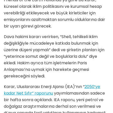
küresel olarak iklim politikasını ve kurumsal hesap
verebilirliği etkileyecek ve büyük kirleticiler için
emisyonlarını azaltmaktan sorumlu olduklarına dair
bir uyarı görevi görecek.
Dava hakimi kararı verirken, “Shell, tehlikeli iklim
değişikliğiyle mücadeleye katkıda bulunmak için
üzerine düşeni yapmalı” dedi ve şirketin planları için
“yeterince somut değil ve boşluklarla dolu” diye
ekledi. Hakim ayrıca tüm işletmelerin Paris
Anlaşması’na uymak için harekete geçmesi
gerekeceğini söyledi.
Karar, Uluslararası Enerji Ajansı (IEA)’nın “
2050’ye
kadar Net Sıfır” raporunu
yayımlamasından sadece
bir hafta sonra açıklandı. IEA raporu, yeni petrol ve
doğalgaz araştırmalarına derhal son verilmesi ve
dünya çapında fosil yakıtların kullanımının kademeli