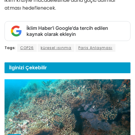
iklim kriziyle mücadelesinde daha güçlü adımlar
atması hedeflenecek.
İklim Haber'i Google'da tercih edilen
kaynak olarak ekleyin
Tags:
COP26
küresel ısınma
Paris Anlaşması
İlginizi
Çekebilir