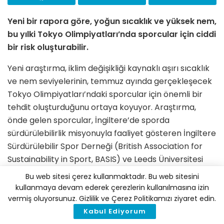
Yeni bir rapora göre, yoğun sıcaklık ve yüksek nem,
bu yılki Tokyo Olimpiyatları’nda sporcular için ciddi
bir risk oluşturabilir.
Yeni araştırma, iklim değişikliği kaynaklı aşırı sıcaklık
ve nem seviyelerinin, temmuz ayında gerçekleşecek
Tokyo Olimpiyatları’ndaki sporcular için önemli bir
tehdit oluşturduğunu ortaya koyuyor. Araştırma,
önde gelen sporcular, İngiltere’de sporda
sürdürülebilirlik misyonuyla faaliyet gösteren İngiltere
Sürdürülebilir Spor Derneği (British Association for
Sustainability in Sport, BASIS) ve Leeds Üniversitesi
bünyesinde yer alan Priestley International Centre
Bu web sitesi çerez kullanmaktadır. Bu web sitesini
for Climate ile Portsmouth Üniversitesi’nde yer alan
kullanmaya devam ederek çerezlerin kullanılmasına izin
Extreme Environment Laboratory tarafından
vermiş oluyorsunuz. Gizlilik ve Çerez Politikamızı ziyaret edin.
destekleniyor.
Kabul Ediyorum