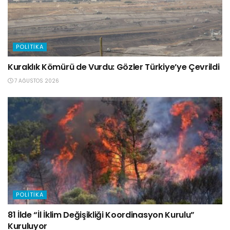
POLITIKA
Kuraklık Kömürü de Vurdu: Gözler Türkiye’ye Çevrildi
7 AĞUSTOS 2026
POLITIKA
81 İlde “İl İklim Değişikliği Koordinasyon Kurulu”
Kuruluyor