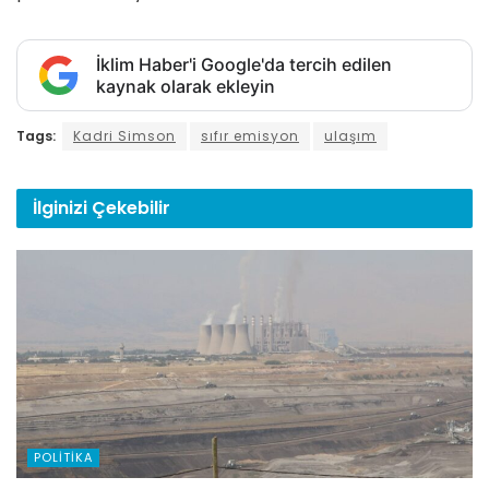
İklim Haber'i Google'da tercih edilen
kaynak olarak ekleyin
Tags:
Kadri Simson
sıfır emisyon
ulaşım
İlginizi
Çekebilir
POLITIKA