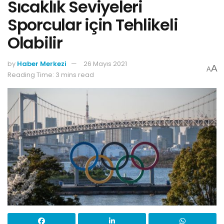
Sıcaklık Seviyeleri
Sporcular için Tehlikeli
Olabilir
by
Haber Merkezi
26 Mayıs 2021
A
A
Reading Time: 3 mins read