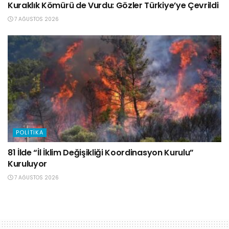
Kuraklık Kömürü de Vurdu: Gözler Türkiye’ye Çevrildi
7 AĞUSTOS 2026
POLITIKA
81 İlde “İl İklim Değişikliği Koordinasyon Kurulu”
Kuruluyor
7 AĞUSTOS 2026