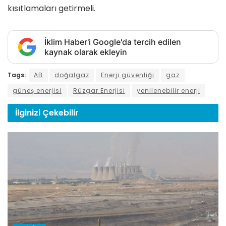
kısıtlamaları getirmeli.
İklim Haber'i Google'da tercih edilen
kaynak olarak ekleyin
Tags:
AB
doğalgaz
Enerji güvenliği
gaz
güneş enerjisi
Rüzgar Enerjisi
yenilenebilir enerji
İlginizi
Çekebilir