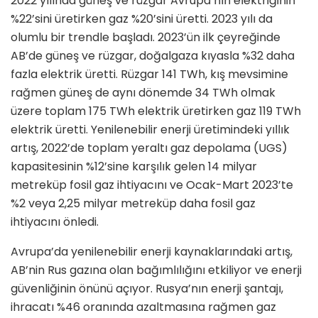
2022 yılında güneş ve rüzgar Avrupa’nın elektriğinin
%22’sini üretirken gaz %20’sini üretti. 2023 yılı da
olumlu bir trendle başladı. 2023’ün ilk çeyreğinde
AB’de güneş ve rüzgar, doğalgaza kıyasla %32 daha
fazla elektrik üretti. Rüzgar 141 TWh, kış mevsimine
rağmen güneş de aynı dönemde 34 TWh olmak
üzere toplam 175 TWh elektrik üretirken gaz 119 TWh
elektrik üretti. Yenilenebilir enerji üretimindeki yıllık
artış, 2022’de toplam yeraltı gaz depolama (UGS)
kapasitesinin %12’sine karşılık gelen 14 milyar
metreküp fosil gaz ihtiyacını ve Ocak-Mart 2023’te
%2 veya 2,25 milyar metreküp daha fosil gaz
ihtiyacını önledi.
Avrupa’da yenilenebilir enerji kaynaklarındaki artış,
AB’nin Rus gazına olan bağımlılığını etkiliyor ve enerji
güvenliğinin önünü açıyor. Rusya’nın enerji şantajı,
ihracatı %46 oranında azaltmasına rağmen gaz