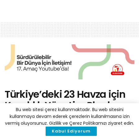
Türkiye’deki 23 Havza için
Kuraklık Yönetim Planları
Bu web sitesi çerez kullanmaktadır. Bu web sitesini
Hazır
kullanmaya devam ederek çerezlerin kullanılmasına izin
vermiş oluyorsunuz. Gizlilik ve Çerez Politikamızı ziyaret edin.
by
Haber Merkezi
30 Mayıs 2023
Kabul Ediyorum
A
A
Reading Time: 3 mins read