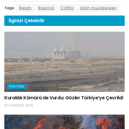
Tags:
Belem
Brezilya
COP30
iklim müzakereleri
İlginizi
Çekebilir
POLITIKA
Kuraklık Kömürü de Vurdu: Gözler Türkiye’ye Çevrildi
7 AĞUSTOS 2026