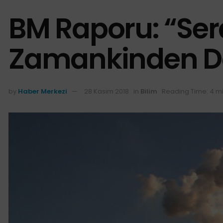
BM Raporu: “Ser
Zamankinden D
by
Haber Merkezi
28 Kasım 2018
in
Bilim
Reading Time: 4 m