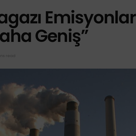
agazı Emisyonları
aha Geniş”
ins read