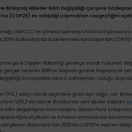
ne Birleşmiş Milletler İklim Değişikliği Çerçeve Sözleşm
ı’na (COP25) ev sahipliği yapmaktan vazgeçtiğini açıkl
kanlığı, UNFCCC’nin yönetici sekreteri Patricia Espinosa’ya
019’da Brezilya’da düzenlenmesi kararlaştırılan COP25’te
erine göre Dışişleri Bakanlığı gerekçe olarak hükümet deği
 de gerçek nedenin 2019’un başında göreve başlayacak yen
değişikliği konuşandaki inkarcı yaklaşımları olduğu düşünül
nin (PSL) adayı olarak seçimlere giren aşırı sağcı Jair Bol
oyların %55,2’sini alarak Brezilya’nın yeni devlet başkanı
se
 iklim değişikliğine inanmadığını, ülkesini Paris Anlaşmas
 kapatacağını söyleyen ve Amazon ormanlarının korunma
 sergileyen Bolsonaro’nun 2019’da COP25’e nasıl ev sahip