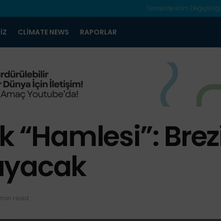
Türkiye’de İklim Değişlikliği
IZ
CLIMATE NEWS
RAPORLAR
k “Hamlesi”: Brez
ayacak
 min read