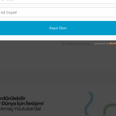
POLITIKA
e Vurdu: Gözler
81 İlde “İl İklim Değişik
i
Kurulu” Kuruluyor
7 AĞUSTOS 2026