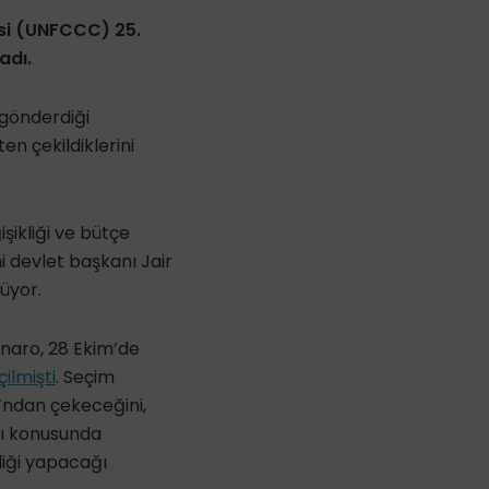
esi (UNFCCC) 25.
adı.
 gönderdiği
n çekildiklerini
şikliği ve bütçe
i devlet başkanı Jair
üyor.
sonaro, 28 Ekim’de
çilmişti
. Seçim
ı’ndan çekeceğini,
sı konusunda
liği yapacağı