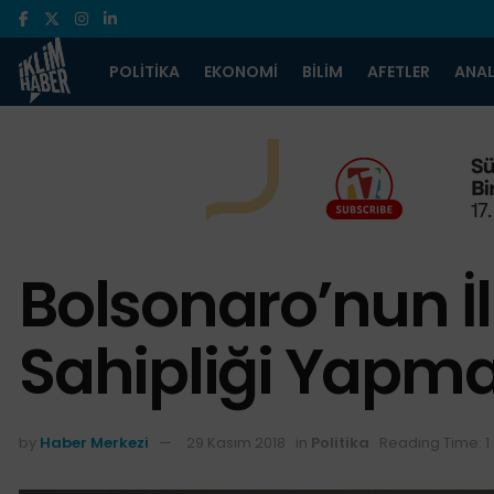
POLITIKA
EKONOMI
BILIM
AFETLER
ANAL
Bolsonaro’nun İl
Sahipliği Yapm
by
Haber Merkezi
29 Kasım 2018
in
Politika
Reading Time: 1