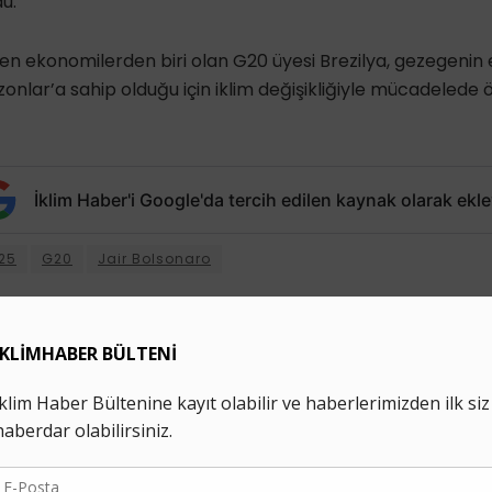
u.
yen ekonomilerden biri olan G20 üyesi Brezilya, gezegeni
nlar’a sahip olduğu için iklim değişikliğiyle mücadelede 
İklim Haber'i Google'da tercih edilen kaynak olarak ekle
25
G20
Jair Bolsonaro