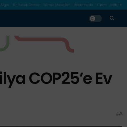
 Algısı
Bir Buçuk Derece
Kömür Masalları
Hakkımızda
Künye
İletişim
ilya COP25’e Ev
A
A