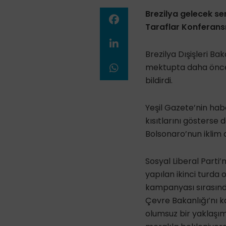
Brezilya gelecek se
Taraflar Konferans
Brezilya Dışişleri Ba
mektupta daha önce 2
bildirdi.
Yeşil Gazete’nin hab
kısıtlarını gösterse
Bolsonaro’nun iklim 
Sosyal Liberal Parti’
yapılan ikinci turda 
kampanyası sırasında
Çevre Bakanlığı’nı
olumsuz bir yaklaşım