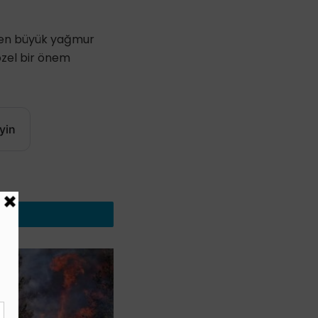
n en büyük yağmur
özel bir önem
yin