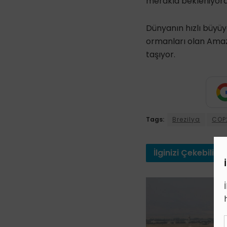
merakla bekleniyord
Dünyanın hızlı büyü
ormanları olan Amazo
taşıyor.
Tags:
Brezilya
COP
İlginizi
Çekebilir