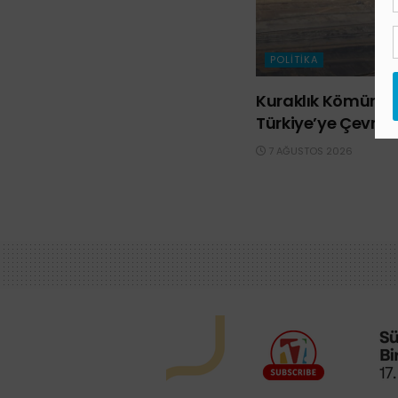
POLITIKA
Kuraklık Kömürü d
Türkiye’ye Çevrild
7 AĞUSTOS 2026