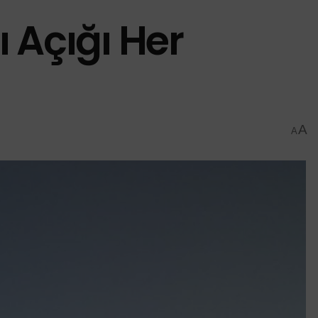
 Açığı Her
A
A