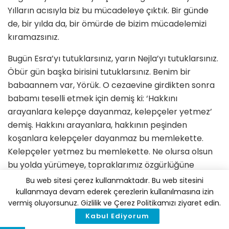
Yılların acısıyla biz bu mücadeleye çıktık. Bir günde
de, bir yılda da, bir ömürde de bizim mücadelemizi
kıramazsınız.
Bugün Esra’yı tutuklarsınız, yarın Nejla’yı tutuklarsınız.
Öbür gün başka birisini tutuklarsınız. Benim bir
babaannem var, Yörük. O cezaevine girdikten sonra
babamı teselli etmek için demiş ki: ‘Hakkını
arayanlara kelepçe dayanmaz, kelepçeler yetmez’
demiş. Hakkını arayanlara, hakkının peşinden
koşanlara kelepçeler dayanmaz bu memlekette.
Kelepçeler yetmez bu memlekette. Ne olursa olsun
bu yolda yürümeye, topraklarımız özgürlüğüne
kavuşuncaya kadar mücadele etmeye devam
Bu web sitesi çerez kullanmaktadır. Bu web sitesini
edeceğiz. Benim bugünkü tahliyemin esas kaynağı
kullanmaya devam ederek çerezlerin kullanılmasına izin
vermiş oluyorsunuz. Gizlilik ve Çerez Politikamızı ziyaret edin.
dışarıda verilen bu haklı mücadeledir, bu meşru
Kabul Ediyorum
mücadeledir. Benim annemin, benim köylülerimin,