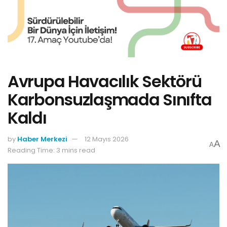
Avrupa Havacılık Sektörü
Karbonsuzlaşmada Sınıfta
Kaldı
by
Haber Merkezi
12 Mayıs 2026
A
A
Reading Time: 3 mins read