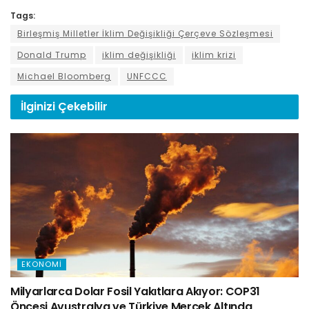
Tags:
Birleşmiş Milletler İklim Değişikliği Çerçeve Sözleşmesi
Donald Trump
iklim değişikliği
iklim krizi
Michael Bloomberg
UNFCCC
İlginizi
Çekebilir
EKONOMI
Milyarlarca Dolar Fosil Yakıtlara Akıyor: COP31
Öncesi Avustralya ve Türkiye Mercek Altında