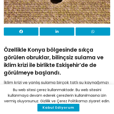
Özellikle Konya bölgesinde sıkça
görülen obruklar, bilinçsiz sulama ve
iklim krizi ile birlikte Eskişehir’de de
görülmeye başlandı.
İklim krizi ve yanlış sulama birçok tatlı su kaynağımızı
tamamen yok ederken Eskişehir’de bulunan
Bu web sitesi çerez kullanmaktadır. Bu web sitesini
kullanmaya devam ederek çerezlerin kullanılmasına izin
Sakaryabaşı kaynağı ve Musaözü Göleti de
vermiş oluyorsunuz. Gizlilik ve Çerez Politikamızı ziyaret edin.
istenmeyen sona doğru adım adım ilerliyor.
Kabul Ediyorum
TRT’de yer alan habere göre, Eskişehir Teknik