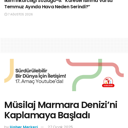
İklim İnkârcılığı Sözlüğü-6: “Küresel Isınma Varsa
Temmuz Ayında Hava Neden Serindi?”
7 AĞUSTOS 2026
Müsilaj Marmara Denizi’ni
Kaplamaya Başladı
by
Haber Merkezi
27 Ocak 2025