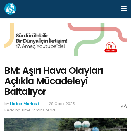
BM: Aşırı Hava Olayları
Açlıkla Mücadeleyi
Baltalıyor
by
Haber Merkezi
28 Ocak 2025
A
A
Reading Time: 2 mins read