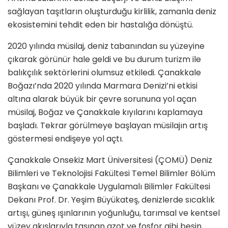
sağlayan taşıtların oluşturduğu kirlilik, zamanla deniz
ekosistemini tehdit eden bir hastalığa dönüştü.
2020 yılında müsilaj, deniz tabanından su yüzeyine
çıkarak görünür hale geldi ve bu durum turizm ile
balıkçılık sektörlerini olumsuz etkiledi. Çanakkale
Boğazı’nda 2020 yılında Marmara Denizi’ni etkisi
altına alarak büyük bir çevre sorununa yol açan
müsilaj, Boğaz ve Çanakkale kıyılarını kaplamaya
başladı. Tekrar görülmeye başlayan müsilajın artış
göstermesi endişeye yol açtı.
Çanakkale Onsekiz Mart Üniversitesi (ÇOMÜ) Deniz
Bilimleri ve Teknolojisi Fakültesi Temel Bilimler Bölüm
Başkanı ve Çanakkale Uygulamalı Bilimler Fakültesi
Dekanı Prof. Dr. Yeşim Büyükateş, denizlerde sıcaklık
artışı, güneş ışınlarının yoğunluğu, tarımsal ve kentsel
yüzey akışlarıyla taşınan azot ve fosfor gibi besin