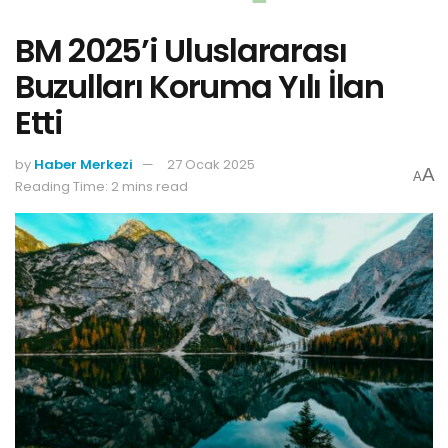
BM 2025’i Uluslararası
Buzulları Koruma Yılı İlan
Etti
by
Haber Merkezi
27 Ocak 2025
A
A
Reading Time: 2 mins read