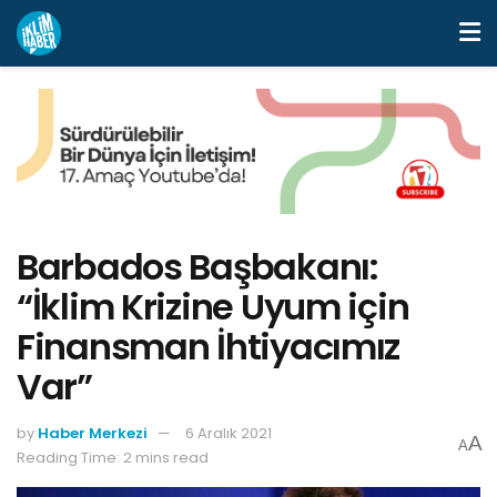
Barbados Başbakanı:
“İklim Krizine Uyum için
Finansman İhtiyacımız
Var”
by
Haber Merkezi
6 Aralık 2021
A
A
Reading Time: 2 mins read