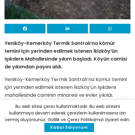
Yeniköy-Kemerköy Termik Santralı’na kömür
temini için yerinden edilmek istenen İkizköy’ün
Işıkdere Mahallesinde yıkım başladı. Köyün camisi
de yıkımdan payını aldı.
Yeniköy-Kemerköy Termik Santralı’na kömür temini
için yerinden edilmek istenen İkizköy’ün Işıkdere
mahallesinde caminin minaresi ve evler yıkıldı.
Bu web sitesi çerez kullanmaktadır. Bu web sitesini
Evrensel’den Özer Akdemir’in haberine göre, kömür
kullanmaya devam ederek çerezlerin kullanılmasına izin
ocağı yapılmak istenen 200 yıllık köyün evleri birer
vermiş oluyorsunuz. Gizlilik ve Çerez Politikamızı ziyaret edin.
ikişer yıkılırken, arkeolojik sit koruması ya da
Kabul Ediyorum
ibadethane olması bu yıkımı engelleyemiyor.