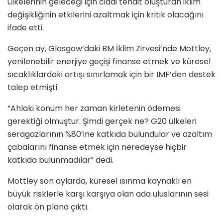
ülkelerinin geleceği için ciddi tehdit oluşturan iklim
değişikliğinin etkilerini azaltmak için kritik olacağını
ifade etti.
Geçen ay, Glasgow’daki BM İklim Zirvesi’nde Mottley,
yenilenebilir enerjiye geçişi finanse etmek ve küresel
sıcaklıklardaki artışı sınırlamak için bir IMF’den destek
talep etmişti.
“Ahlaki konum her zaman kirletenin ödemesi
gerektiği olmuştur. Şimdi gerçek ne? G20 ülkeleri
seragazlarının %80’ine katkıda bulundular ve azaltım
çabalarını finanse etmek için neredeyse hiçbir
katkıda bulunmadılar” dedi.
Mottley son aylarda, küresel ısınma kaynaklı en
büyük risklerle karşı karşıya olan ada uluslarının sesi
olarak ön plana çıktı.