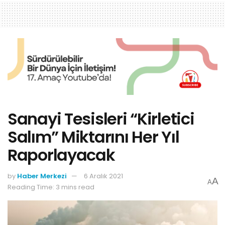
Sanayi Tesisleri “Kirletici
Salım” Miktarını Her Yıl
Raporlayacak
by
Haber Merkezi
6 Aralık 2021
A
A
Reading Time: 3 mins read