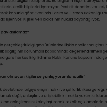
tistiki bilgileri talep ettik. Bu bilgilerin hiçbiri, bireysel ür
tlerin kimlik bilgilerini içermiyor. Pestisit denetim verileri
arak kanunla görev verilmiş Tarım ve Orman Bakanlığı ta
a işleniyor. Kişisel veri iddiasının hukuki dayanağı yok.
ır, paylaşılamaz”
 gerçekleştirildiği gıda ürünlerine ilişkin analiz sonuçları, bir
alk sağlığının korunması kapsamında değerlendirilmesi g
’na göre herkes Bilgi Edinme Hakkı Kanunu kapsamında çevre
p.
an olmayan kişilerce yanlış yorumlanabilir”
devletinde, bilgiye erişim hakkı ve şeffaflık ilkesi gereği
klamak değil, anlaşılır ve erişilebilir kılmakla yükümlü. İdaren
kirse anlaşılmasını kolaylaştıracak teknik açıklamalarla b