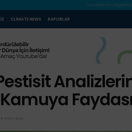
Türkiye’de İklim Değişlikliği
IZ
CLIMATE NEWS
RAPORLAR
estisit Analizleri
 Kamuya Faydası
 6 mins read