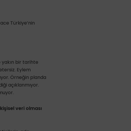
ace Türkiye’nin
yakın bir tarihte
etersiz. Eylem
mıyor. Örneğin planda
ldiği açıklanmıyor.
muyor.
kişisel veri olması