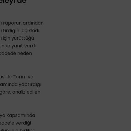
leyi de
klı raporun ardından
ırdığını açıkladı.
 için yürüttüğü
nde yanıt verdi.
 maddede neden
ı ile Tarım ve
samında yaptırdığı
göre, analiz edilen
anya kapsamında
eace’e verdiği
 Bununla birlikte