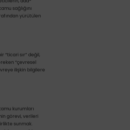
eticilerin, ada-
, kamu sağlığını
rafından yürütülen
 “ticari sır” değil,
ereken “çevresel
ye ilişkin bilgilere
, kamu kurumları
in görevi, verileri
irlikte sunmak.