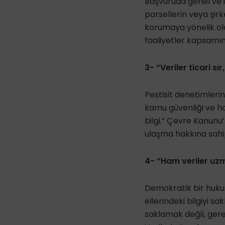
Başvuruda genel ve ista
parsellerin veya şirke
korumaya yönelik ol
faaliyetler kapsamınd
3- “Veriler ticari s
Pestisit denetimlerinin
kamu güvenliği ve h
bilgi.” Çevre Kanunu
ulaşma hakkına sahi
4- “Ham veriler uzm
Demokratik bir hukuk 
ellerindeki bilgiyi sa
saklamak değil, gere