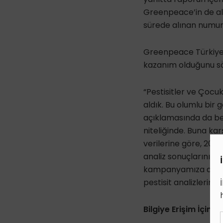
Greenpeace’in de altı
sürede alınan numune
Greenpeace Türkiye D
kazanım olduğunu söy
“Pestisitler ve Çocu
aldık. Bu olumlu bir
açıklamasında da belir
niteliğinde. Buna ka
verilerine göre, 2024 
analiz sonuçlarını ö
kampanyamıza destek
pestisit analizlerinin
Bilgiye Erişim İçin 