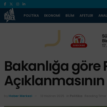
POLITIKA
EKONOMI
BILIM
AFETLER
ANAL
Bakanlığa göre P
Açıklanmasının
by
Haber Merkezi
13 Haziran 2025
in
Politika
Reading Time: