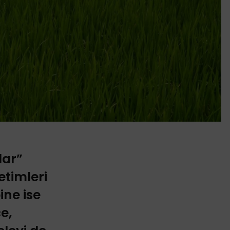
lar”
timleri
ine ise
e,