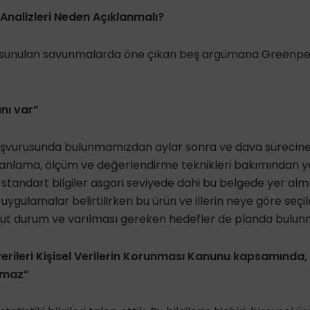
Analizleri Neden Açıklanmalı?
n sunulan savunmalarda öne çıkan beş argümana Greenpe
anı var”
başvurusunda bulunmamızdan aylar sonra ve dava sürecine 
planlama, ölçüm ve değerlendirme teknikleri bakımından y
 standart bilgiler asgari seviyede dahi bu belgede yer al
e uygulamalar belirtilirken bu ürün ve illerin neye göre seçi
ut durum ve varılması gereken hedefler de planda bulun
 verileri Kişisel Verilerin Korunması Kanunu kapsamında, 
amaz”