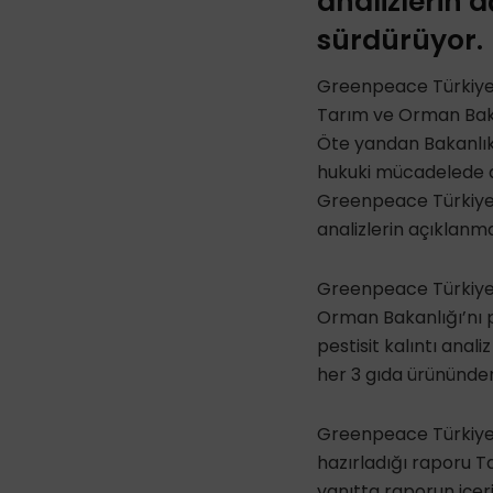
analizlerin 
sürdürüyor.
Greenpeace Türkiye’n
Tarım ve Orman Bakan
Öte yandan Bakanlık,
hukuki mücadelede a
Greenpeace Türkiye,
analizlerin açıklanma
Greenpeace Türkiye,
Orman Bakanlığı’nı 
pestisit kalıntı anali
her 3 gıda ürününden
Greenpeace Türkiye,
hazırladığı raporu T
yanıtta raporun içeri