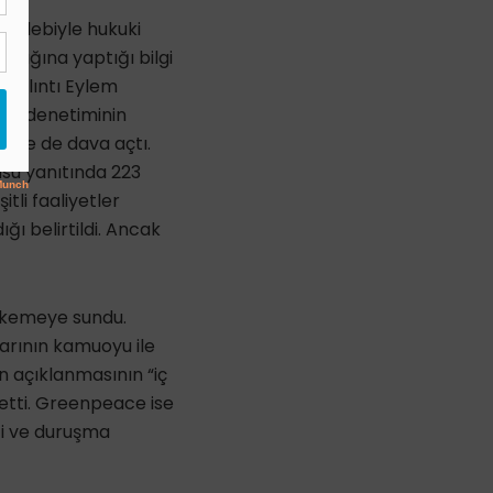
talebiyle hukuki
lığına yaptığı bilgi
 Kalıntı Eylem
isit denetiminin
ğinde de dava açtı.
su yanıtında 223
tli faaliyetler
ğı belirtildi. Ancak
ahkemeye sundu.
larının kamuoyu ile
n açıklanmasının “iç
etti. Greenpeace ise
ti ve duruşma