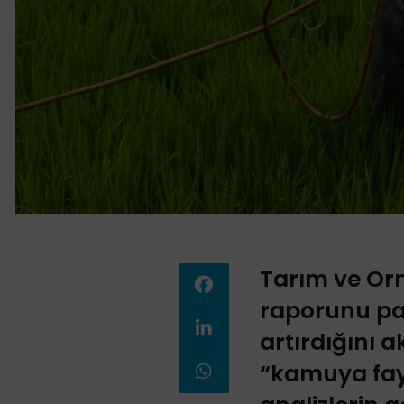
Tarım ve Orm
raporunu pa
artırdığını a
“kamuya fayd