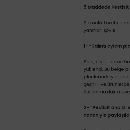
5 Maddede Pestisit 
Bakanlık tarafında
yanıtları şöyle:
1- “Kalıntı eylem pl
Plan, bilgi edinme 
yüklendi. Bu belge 
planlarında yer alan
çeşitli il ve ürünlerd
Kullanıma dair mevc
2- “Pestisit analizi
nedeniyle paylaşıl