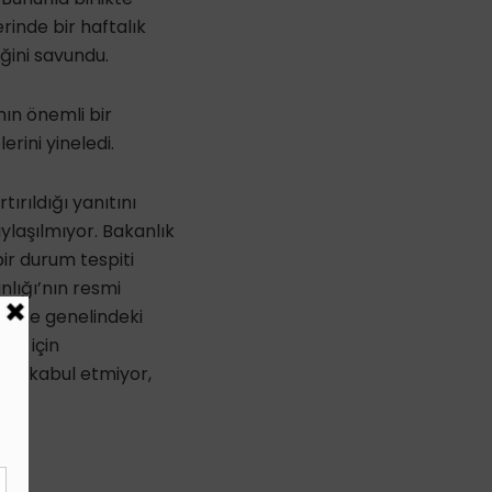
rinde bir haftalık
ğini savundu.
ın önemli bir
rini yineledi.
ırıldığı yanıtını
ylaşılmıyor. Bakanlık
 bir durum tespiti
nlığı’nın resmi
. Ülke genelindeki
mek için
ni kabul etmiyor,