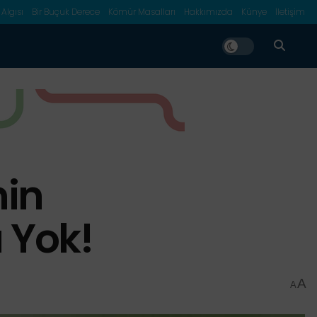
 Algısı
Bir Buçuk Derece
Kömür Masalları
Hakkımızda
Künye
İletişim
nin
 Yok!
A
A