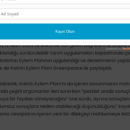
 kampanya kapsamında pestisit analizlerinin açıklanması 
riyor. Greenpeace, 10 Aralık 2024’te Tarım ve Orman Bakan
 2022-2025 yılları arasında uygulanması için hazırlanmış
 yılları arasında gerçekleştirildiği belirtilen 246.946 pest
n paylaşılmasını talep etti. Yasal süre içinde yanıt gelmedi
 12 Mart 2025’te Bakanlık’tan gelen bilgi edinme başvuru
landığı, sürdürülebilir tarım uygulamaları kapsamında çeşi
 Kalıntısı Eylem Planının uygulandığı ve denetimlerin yapıldı
e de Kalıntı Eylem Planı Greenpeace ile paylaşıldı.
Bakanlık, Kalıntı Eylem Planı’nı da içeren savunmasını m
da çeşitli argümanlar ileri sürerken “pestisit analiz sonuç
ya bir faydası olmayacağını” öne sürdü, ayrıca sonuçları
 olumsuz sonuçlara neden olabileceği düşünüldüğünü” kayd
ına cevaplarını içeren yeni bir dilekçeyi mahkemeye ilet