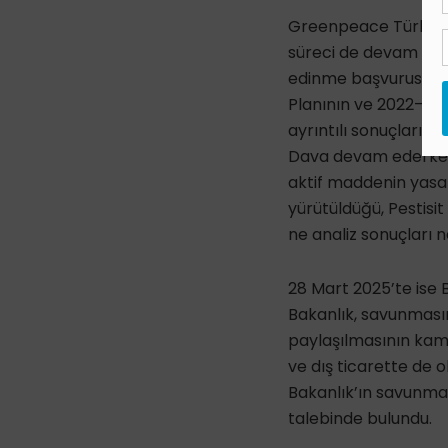
Greenpeace Türkiye,
süreci de devam etti
edinme başvurusunda,
Planının ve 2022–2024
ayrıntılı sonuçlarını
Dava devam ederken,
aktif maddenin yasak
yürütüldüğü, Pestisit
ne analiz sonuçları n
28 Mart 2025’te ise 
Bakanlık, savunmasın
paylaşılmasının kamu
ve dış ticarette de
Bakanlık’ın savunmas
talebinde bulundu.