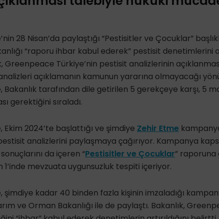
açıklanması talebiyle hukuki mücade
in 28 Nisan’da paylaştığı “Pestisitler ve Çocuklar” başlı
lığı “raporu ihbar kabul ederek” pestisit denetimlerini art
 Greenpeace Türkiye’nin pestisit analizlerinin açıklanması
nalizleri açıklamanın kamunun yararına olmayacağı yönü
 Bakanlık tarafından dile getirilen 5 gerekçeye karşı, 5
sı gerektiğini sıraladı.
 Ekim 2024’te başlattığı ve şimdiye
Zehir Etme
kampanyas
pestisit analizlerini paylaşmaya çağırıyor. Kampanya kap
z sonuçlarını da içeren “
Pestisitler ve Çocuklar
” raporuna 
 1’inde mevzuata uygunsuzluk tespiti içeriyor.
 şimdiye kadar 40 binden fazla kişinin imzaladığı kamp
arım ve Orman Bakanlığı ile de paylaştı. Bakanlık, Greenp
ğini “ihbar” kabul ederek denetimlerin artırıldığını belirtti.