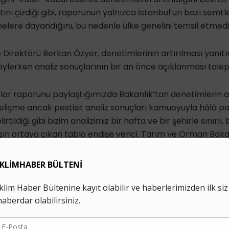
nı çizdiği gibi, raporunun yalnızca İstanbul’un bazı semtle
lere dayandığını, bu nedenle ülke genelini temsil etmedi
irektörü Berkan Özyer, denetimlerinin artırılması yanıtın
lerken analiz sonuçlarının bir an önce açıklanması taleple
klar raporunu paylaştığımızda Bakanlık’tan denetimlerin art
 gelişme ancak pestisit analiz sonuçları kamuoyuyla hâlâ pa
tildiği gibi bizim analizimiz bir hafta ve bir şehirle sınırlı,
rşın ortaya çıkan tablo endişe verici. Tarım ve Orman Baka
yılında Türkiye’de 53 milyon 515 bin litre pestisit kullanıldı
ğrenmek herkesin hakkı. Herkesi talebimizin sesini yükselt
 olmaya çağırıyoruz. Verilerin paylaşılmama gerekçeleri
 derhal açıklanmasını istiyoruz.”
Hukuki Mücadele