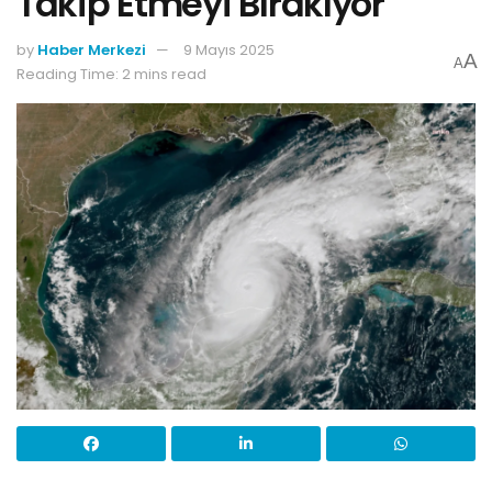
Takip Etmeyi Bırakıyor
by
Haber Merkezi
9 Mayıs 2025
A
A
Reading Time: 2 mins read