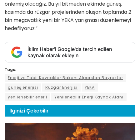
önlemiş olacağız. Bu yıl bitmeden ekimde güneş,
kasımda da rüzgar projelerinden oluşan toplamda 2
bin megavatlık yeni bir YEKA yarışması düzenlemeyi
hedefliyoruz.”
İklim Haber'i Google'da tercih edilen
kaynak olarak ekleyin
Tags:
Enerji ve Tabii Kaynaklar Bakanı Alparslan Bayraktar
güneş enerjisi
Rüzgar Enerjisi
YEKA
yenilenebilir enerji
Yenilenebilir Enerji Kaynak Alanı
İlginizi
Çekebilir