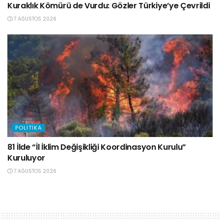
Kuraklık Kömürü de Vurdu: Gözler Türkiye’ye Çevrildi
7 AĞUSTOS 2026
POLITIKA
81 İlde “İl İklim Değişikliği Koordinasyon Kurulu”
Kuruluyor
7 AĞUSTOS 2026