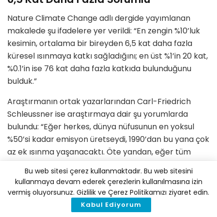
Nature Climate Change adlı dergide yayımlanan
makalede şu ifadelere yer verildi: “En zengin %10’luk
kesimin, ortalama bir bireyden 6,5 kat daha fazla
küresel ısınmaya katkı sağladığını; en üst %1’in 20 kat,
%0.1’in ise 76 kat daha fazla katkıda bulunduğunu
bulduk.”
Araştırmanın ortak yazarlarından Carl-Friedrich
Schleussner ise araştırmaya dair şu yorumlarda
bulundu: “Eğer herkes, dünya nüfusunun en yoksul
%50’si kadar emisyon üretseydi, 1990’dan bu yana çok
az ek ısınma yaşanacaktı. Öte yandan, eğer tüm
dünya nüfusu en zengin %10, %1 ya da %0.1 kadar
Bu web sitesi çerez kullanmaktadır. Bu web sitesini
emisyon üretmiş olsaydı, sıcaklık artışı sırasıyla 2.9
kullanmaya devam ederek çerezlerin kullanılmasına izin
derece, 6.7 derece veya yaşanamaz düzeyde olan
vermiş oluyorsunuz. Gizlilik ve Çerez Politikamızı ziyaret edin.
12.2 derece olurdu.”
Kabul Ediyorum