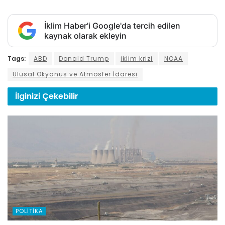
İklim Haber'i Google'da tercih edilen
kaynak olarak ekleyin
Tags:
ABD
Donald Trump
iklim krizi
NOAA
Ulusal Okyanus ve Atmosfer İdaresi
İlginizi
Çekebilir
POLITIKA