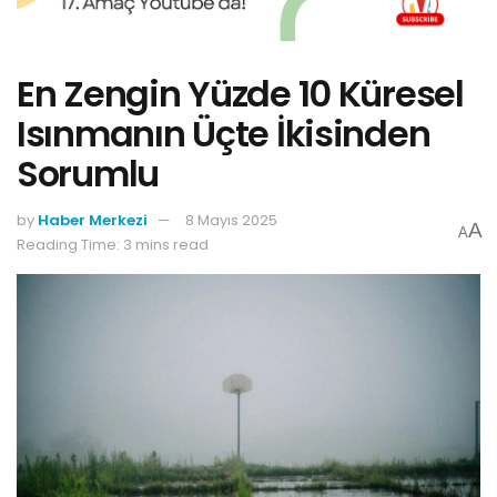
En Zengin Yüzde 10 Küresel
Isınmanın Üçte İkisinden
Sorumlu
by
Haber Merkezi
8 Mayıs 2025
A
A
Reading Time: 3 mins read