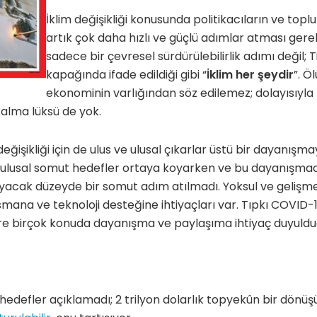
İklim değişikliği konusunda politikacıların ve top
artık çok daha hızlı ve güçlü adımlar atması gerek
sadece bir çevresel sürdürülebilirlik adımı değil; 
kapağında ifade edildiği gibi “
İklim her şeydir
”. Ö
ekonominin varlığından söz edilemez; dolayısıyla l
alma lüksü de yok.
ğişikliği için de ulus ve ulusal çıkarlar üstü bir dayanışm
r ulusal somut hedefler ortaya koyarken ve bu dayanışma
yacak düzeyde bir somut adım atılmadı. Yoksul ve gelişme
mana ve teknoloji desteğine ihtiyaçları var. Tıpkı COVID-
re birçok konuda dayanışma ve paylaşıma ihtiyaç duyulduğ
edefler açıklamadı; 2 trilyon dolarlık topyekûn bir dönüş