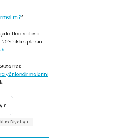
Normal mi?
”
şirketlerini dava
2030 iklim planın
di
.
 Guterres
ara yönlendirmelerini
k.
yin
İklim Diyalogu