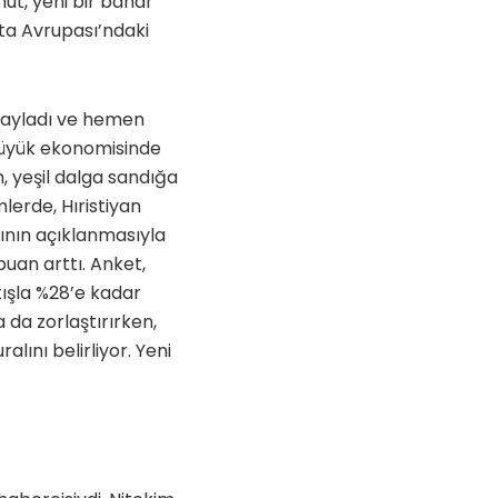
ut, yeni bir bahar
ıta Avrupası’ndaki
onayladı ve hemen
büyük ekonomisinde
n, yeşil dalga sandığa
lerde, Hıristiyan
dının açıklanmasıyla
 puan arttı. Anket,
rtışla %28’e kadar
 da zorlaştırırken,
alını belirliyor. Yeni