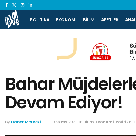
POLITIKA
EKONOMI
BILIM
AFETLER
ANAL
Bahar Müjdelerl
Devam Ediyor!
by
Haber Merkezi
10 Mayıs 2021
in
Bilim
,
Ekonomi
,
Politika