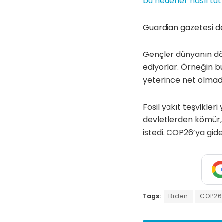
bu hedefler nasıl tutt
Guardian gazetesi de
Gençler dünyanın dört
ediyorlar. Örneğin 
yeterince net olmad
Fosil yakıt teşvikle
devletlerden kömür, 
istedi. COP26’ya gi
Tags:
Biden
COP26