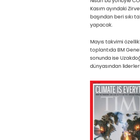
Nisan bu yönüyle COP
Kasım ayındaki Zirve
başından beri sıkı ta
yapacak.
Mayıs takvimi özelli
toplantıda BM Genel
sonunda ise Uzakdo
dünyasından liderler