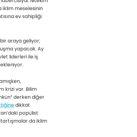
habercisiydi. Nitekim
a iklim meselesinin
tısına ev sahipliği
bir araya geliyor;
onuşma yapacak. Ay
t liderleri ile iş
ekleniyor.
lamışken,
 krizi var. Bilim
ümkün” derken diğer
tiğine
dikkat
tan’daki popülist
i tartışmalar da iklim