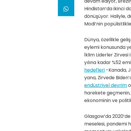
devam ediyor, Brezi
Hindistan’da ikinci d
dönüşüyor. Haliyle, d
Modi’nin popülistlik
Dünya, özellikle geli
eylemi konusunda yen
İklim Liderler Zirve
yılına kadar %52 emi
hedefleri
-Kanada, Ja
yana, Zirvede Biden
endüstriyel devrim
o
harekete geçmenin, 
ekonominin ve politi
Glasgow’da 2020’de y
meselesi, pandemi h