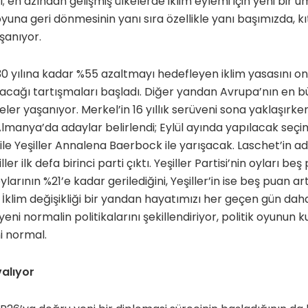
n azından gelişmiş ülkelerde iklim eylemi için yeni bir um
oyuna geri dönmesinin yanı sıra özellikle yanı başımızda, k
şanıyor.
30 yılına kadar %55 azaltmayı hedefleyen iklim yasasını 
lacağı tartışmaları başladı. Diğer yandan Avrupa’nın en 
eler yaşanıyor. Merkel’in 16 yıllık serüveni sona yaklaşırke
Almanya’da adaylar belirlendi; Eylül ayında yapılacak seçim
 ile Yeşiller Annalena Baerbock ile yarışacak. Laschet’in a
ler ilk defa birinci parti çıktı. Yeşiller Partisi’nin oyları beş
oylarının %21’e kadar gerilediğini, Yeşiller’in ise beş puan a
. İklim değişikliği bir yandan hayatımızı her geçen gün daha
eni normalin politikalarını şekillendiriyor, politik oyunun kur
i normal.
valıyor