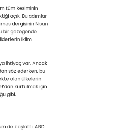
lum tüm kesiminin
tiği açık. Bu adımlar
Times dergisinin Nisan
lü bir gezegende
iderlerin iklim
aya ihtiyaç var. Ancak
dan söz ederken, bu
kte olan ülkelerin
19’dan kurtulmak için
u gibi.
üm de başlattı. ABD