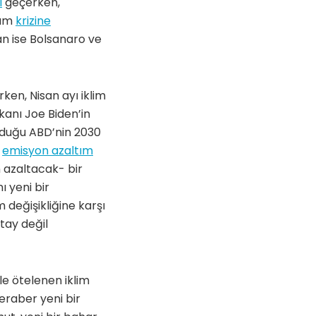
i
geçerken,
dım
krizine
an ise Bolsanaro ve
ken, Nisan ayı iklim
kanı Joe Biden’in
urduğu ABD’nin 2030
i
emisyon azaltım
 azaltacak- bir
ı yeni bir
 değişikliğine karşı
tay değil
le ötelenen iklim
eraber yeni bir