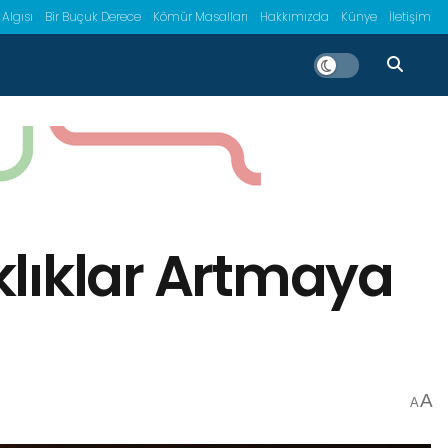
 Algısı
Bir Buçuk Derece
Kömür Masalları
Hakkımızda
Künye
İletişim
klıklar Artmaya
A
A