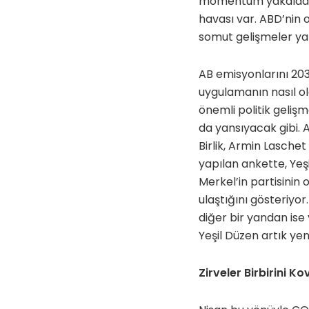
momentum yakaladı; e
havası var. ABD’nin 
somut gelişmeler ya
AB emisyonlarını 20
uygulamanın nasıl o
önemli politik gelişm
da yansıyacak gibi. 
Birlik, Armin Laschet
yapılan ankette, Yeşil
Merkel’in partisinin 
ulaştığını gösteriyor
diğer bir yandan ise y
Yeşil Düzen artık yen
Zirveler Birbirini Ko