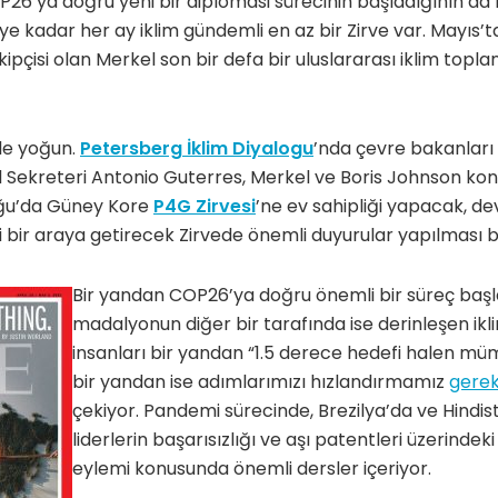
26’ya doğru yeni bir diplomasi sürecinin başladığının da 
ye kadar her ay iklim gündemli en az bir Zirve var. Mayıs’t
kipçisi olan Merkel son bir defa bir uluslararası iklim toplan
kle yoğun.
Petersberg İklim Diyalogu
’nda çevre bakanları 
 Sekreteri Antonio Guterres, Merkel ve Boris Johnson k
ğu’da Güney Kore
P4G Zirvesi
’ne ev sahipliği yapacak, devle
i bir araya getirecek Zirvede önemli duyurular yapılması b
Bir yandan COP26’ya doğru önemli bir süreç baş
madalyonun diğer bir tarafında ise derinleşen iklim
insanları bir yandan “1.5 derece hedefi halen m
bir yandan ise adımlarımızı hızlandırmamız
gerek
çekiyor. Pandemi sürecinde, Brezilya’da ve Hindis
liderlerin başarısızlığı ve aşı patentleri üzerindek
eylemi konusunda önemli dersler içeriyor.