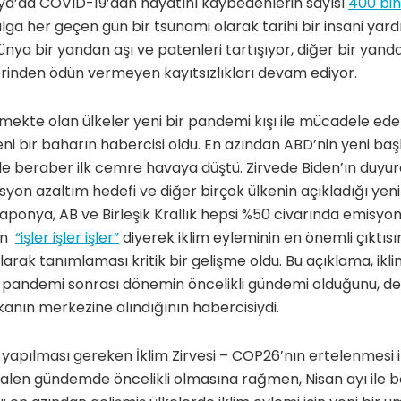
lya’da COVID-19’dan hayatını kaybedenlerin sayısı
400 bin
alga her geçen gün bir tsunami olarak tarihi bir insani yar
ünya bir yandan aşı ve patenleri tartışıyor, diğer bir yand
lerinden ödün vermeyen kayıtsızlıkları devam ediyor.
şmekte olan ülkeler yeni bir pandemi kışı ile mücadele eder
i bir baharın habercisi oldu. En azından ABD’nin yeni baş
si ile beraber ilk cemre havaya düştü. Zirvede Biden’ın duy
syon azaltım hedefi ve diğer birçok ülkenin açıkladığı yen
ponya, AB ve Birleşik Krallık hepsi %50 civarında emisyon
’ın
“işler işler işler”
diyerek iklim eyleminin en önemli çıktısın
larak tanımlaması kritik bir gelişme oldu. Bu açıklama, iklim
pandemi sonrası dönemin öncelikli gündemi olduğunu, de
kanın merkezine alındığının habercisiydi.
apılması gereken İklim Zirvesi – COP26’nın ertelenmesi i
alen gündemde öncelikli olmasına rağmen, Nisan ayı ile b