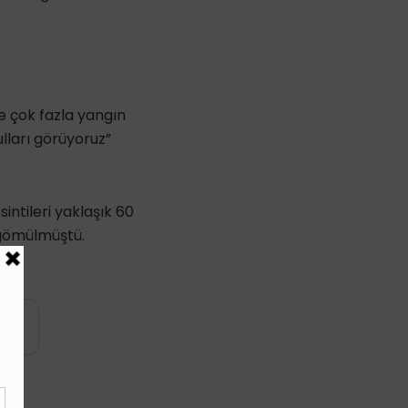
e çok fazla yangın
lları görüyoruz”
sintileri yaklaşık 60
 gömülmüştü.
.
yin