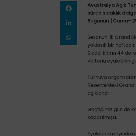
Avustralya Açık Teni
süren sıcaklık dalga
Bugünün (Cuma- 25 O
Sezonun ilk Grand Sl
yaklaşık bir haftadır
Sıcaklıkların 44 der
Victoria eyaletinin 
Turnuva organizatör
Reserve’deki Grand 
açıklandı.
Geçtiğimiz gün de ka
kapatılmıştı.
Eyaletin kuzeyindeki 