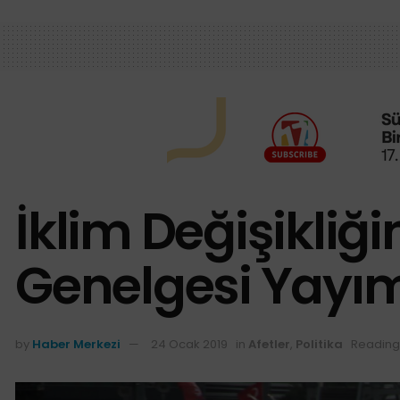
İklim Değişikliğ
Genelgesi Yayı
by
Haber Merkezi
24 Ocak 2019
in
Afetler
,
Politika
Reading