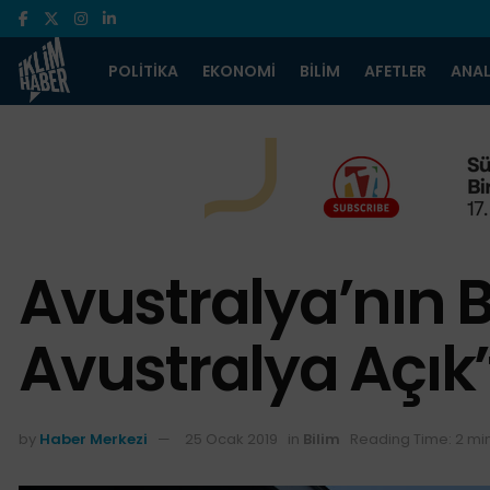
POLITIKA
EKONOMI
BILIM
AFETLER
ANAL
Avustralya’nın Ba
Avustralya Açık’
by
Haber Merkezi
25 Ocak 2019
in
Bilim
Reading Time: 2 mi