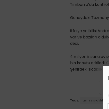
Timbarra’da kontrold
Güneydeki Tazmanya e
İtfaiye yetkilisi An
var ve bazıları oldu
dedi.
4 milyon insana ev sah
bin konutu etkiledi.
Şehirdeki sıcaklık 46,
Tags:
aşırı sıcaklık