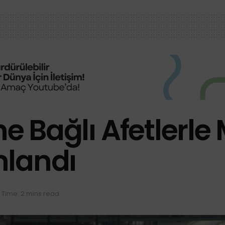
ine Bağlı Afetlerl
mlandı
 Time: 2 mins read