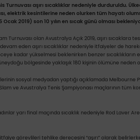
s Turnuvası aşırı sıcaklıklar nedeniyle durduruldu. Ülke
sı, elektrik kesintilerine neden olurken tüm hayatı olums
cak 2019) son 10 yılın en sıcak günü olması bekleniyo
am Turnuvası olan Avustralya Açık 2019, aşırı sıcaklara tes
 devam eden aşırı sıcaklıklar nedeniyle itfaiyeler de harek
eceye kadar yükselmesi beklenirken benzer sıcaklıkların e
güneydoğu bölgesinde yaklaşık 180 kişinin ölümüne neden ol
lerinin sosyal medyadan yaptığı açıklamada Melbourne P
Slam ve Avustralya Tenis Şampiyonası maçlarının tüm kort
dınlar yarı final maçında sıcaklık nedeniyle Rod Laver Are
itfaiye görevlileri tehlike derecesini “aşırı” olarak belirler