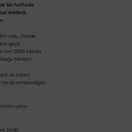
de bir haftadır
uz etkiledi.
r.
lim oldu. Ülkede
ete geçti.
n son 2009 yılında
duğu biliniyor.
ark ve Albert
larda ertelendiğini
na’nın çatısı
ken, Doğu