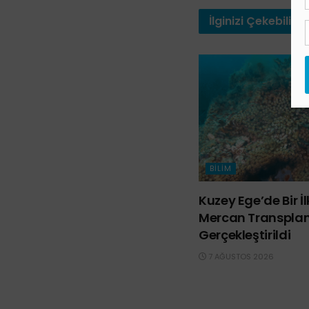
İlginizi
Çekebilir
BILIM
Kuzey Ege’de Bir İ
Mercan Transpla
Gerçekleştirildi
7 AĞUSTOS 2026