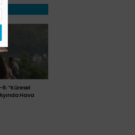
ü-6: “Küresel
Ayında Hava