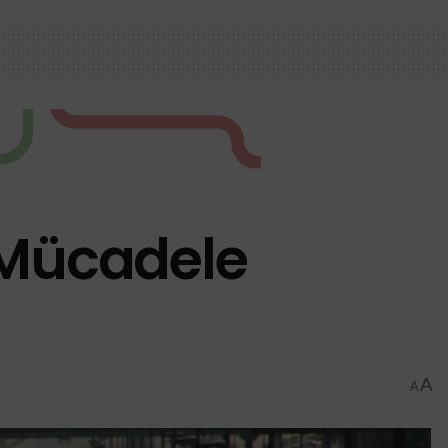
e Mücadele
A
A