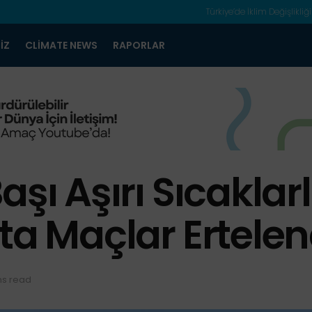
Türkiye’de İklim Değişlikliği
IZ
CLIMATE NEWS
RAPORLAR
şı Aşırı Sıcaklarl
ta Maçlar Ertelen
ns read