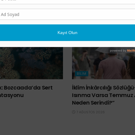
BILIM
lk: Bozcaada’da Sert
İklim İnkârcılığı Sözlüğ
ntasyonu
Isınma Varsa Temmuz 
Neden Serindi?”
7 AĞUSTOS 2026