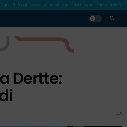
 Algısı
Bir Buçuk Derece
Kömür Masalları
Hakkımızda
Künye
İletişim
a Dertte:
di
A
A