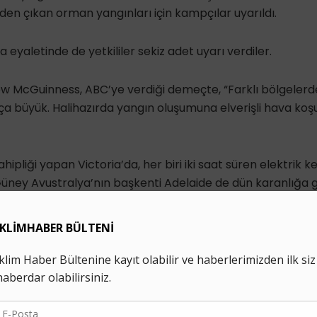
en çıkan orman yangınları için kampçılar uyarıldı.
yaletinde de yetkililer sekiz adet uyarı verdiler.
drew McGuinness, ABC’ye verdiği demeçte, “Farklı bölgelerd
kça büyük. Halihazırda yangın oluşumuna elverişli hava koşu
ipliği yapan Victoria’da, her biri iki saat süren elektrik ke
 Güney Avustralya’nın başkenti Adelaide de dün karanlığa
2’ye ulaştı ve 1939 yılındaki rekor sıcaklıkları geride bıraktı
İklim Haber'i Google'da tercih edilen kaynak olarak ekle
Avustralya Açık