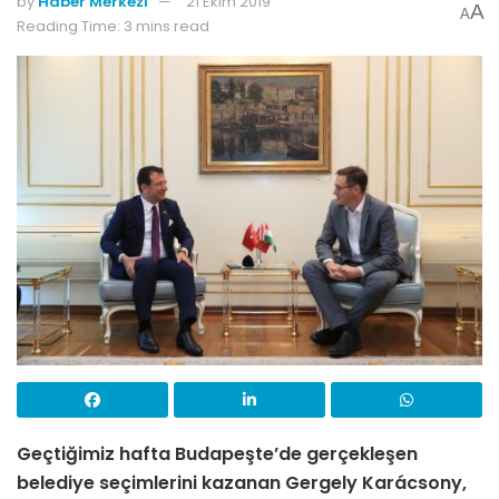
by
Haber Merkezi
21 Ekim 2019
A
A
Reading Time: 3 mins read
Geçtiğimiz hafta Budapeşte’de gerçekleşen
belediye seçimlerini kazanan Gergely Karácsony,