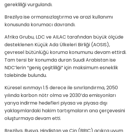
gerekliliği vurgulandı.
Brezilya ise ormansızlaştırma ve arazi kullanımı
konusunda korumacı davrandı.
Afrika Grubu, LDC ve AILAC tarafından büyük ölçüde
desteklenen Küçük Ada Ülkeleri Birliği (AOSIS),
çevresel bütünlüğü koruma konumunu devam ettirdi.
Tam tersi bir konumda duran Suudi Arabistan ise
NDC’lerin “geniş çeşitliliği” için maksimum esneklik
talebinde bulundu.
Küresel ısınmayı 1.5 derece ile sınırlandırma, 2050
yılında karbon nötr olma ve 2030’da emisyonları
yarıya indirme hedefleri piyasa ve piyasa dışı
yaklaşımlardaki hakim tartışmaların ana çerçevesini
oluşturmaya devam etti.
Brezilya, Rusya, Hindistan ve Çin (BRIC) açıkça uyum