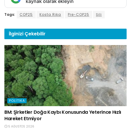
kaynak olarak ekleyin
Tags:
COP25
Kosta Rika
Pre-COP25
Şili
İlginizi
Çekebilir
POLITIKA
BM: Şirketler Doğa Kaybı Konusunda Yeterince Hızlı
Hareket Etmiyor
5 AĞUSTOS 2026