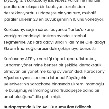
Diyalog’tan
Karácsony ise, Fidesz Partisi’ne muhalif
partilerden oluşan bir koalisyon tarafından
destekleniyordu. Budapeşte’nin yanı sıra, muhalif
partiler ülkenin 23 en büyük şehrinin 10’unu yönetiyor.
Karácsony, seçim süreci boyunca Tarlos’a karşı
verdiği mücadeleyi, Haziran ayında İstanbul
seçimlerine, Ak Parti adayı Binali Yıldırım ile CHP adayı
Ekrem İmamoğlu arasındaki çekişmeye benzetti.
Karácsony AFP’ye verdiği röportajında, “İstanbul,
Orban’ın yönetimine benzer bir şekilde, demokratik
olmayan bir yönetime karşı oy verdi” dedi. Karacsony,
Ağustos ayının sonunda İstanbul Büyükşehir
Belediyesi’nin Saraçhane binasında Ekrem İmamoğlu
ile buluşmuş ve İmamoğlu’na “Budapeşte adına bir
umut olduğunu” dile getirmişti.
Budapeşte’de İklim Acil Durumu İlan Edilecek