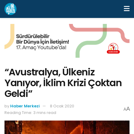
“Avustralya, Ülkeniz
Yanıyor, İklim Krizi Çoktan
Geldi”
by
Haber Merkezi
8 Ocak 2020
A
A
Reading Time: 3 mins read