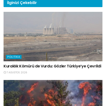
İlginizi
Çekebilir
POLITIKA
Kuraklık Kömürü de Vurdu: Gözler Türkiye’ye Çevrildi
7 AĞUSTOS 2026