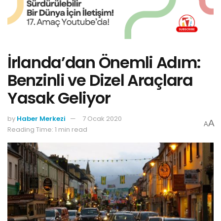
İrlanda’dan Önemli Adım:
Benzinli ve Dizel Araçlara
Yasak Geliyor
by
Haber Merkezi
7 Ocak 2020
A
A
Reading Time: 1 min read