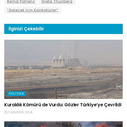
Bernd Pohlenz
Greta Thunberg
“Gelecek İçin Karikatürler”
İlginizi
Çekebilir
POLITIKA
Kuraklık Kömürü de Vurdu: Gözler Türkiye’ye Çevrildi
7 AĞUSTOS 2026