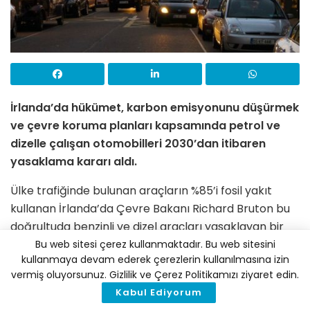
İrlanda’da hükümet, karbon emisyonunu düşürmek
ve çevre koruma planları kapsamında petrol ve
dizelle çalışan otomobilleri 2030’dan itibaren
yasaklama kararı aldı.
Ülke trafiğinde bulunan araçların %85’i fosil yakıt
kullanan İrlanda’da Çevre Bakanı Richard Bruton bu
doğrultuda benzinli ve dizel araçları yasaklayan bir
yasa tasarısı hazırladıklarını açıkladı.
Bu web sitesi çerez kullanmaktadır. Bu web sitesini
kullanmaya devam ederek çerezlerin kullanılmasına izin
Hazırlanan yasa tasarısına göre 2030’dan itibaren
vermiş oluyorsunuz. Gizlilik ve Çerez Politikamızı ziyaret edin.
geçerli olacak karar sonrası ülkede benzinli ve dizel
Kabul Ediyorum
araçların satışı yasaklanacak.