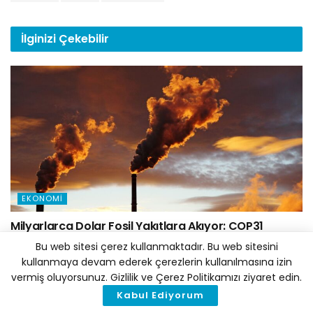
İlginizi
Çekebilir
EKONOMI
Milyarlarca Dolar Fosil Yakıtlara Akıyor: COP31
Öncesi Avustralya ve Türkiye Mercek Altında
Bu web sitesi çerez kullanmaktadır. Bu web sitesini
6 AĞUSTOS 2026
kullanmaya devam ederek çerezlerin kullanılmasına izin
vermiş oluyorsunuz. Gizlilik ve Çerez Politikamızı ziyaret edin.
Kabul Ediyorum