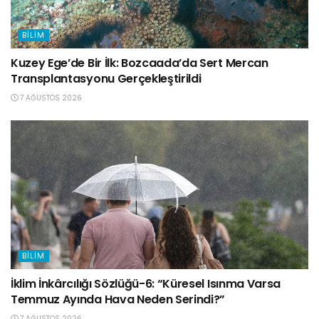
BILIM
Kuzey Ege’de Bir İlk: Bozcaada’da Sert Mercan
Transplantasyonu Gerçekleştirildi
7 AĞUSTOS 2026
BILIM
İklim İnkârcılığı Sözlüğü-6: “Küresel Isınma Varsa
Temmuz Ayında Hava Neden Serindi?”
7 AĞUSTOS 2026