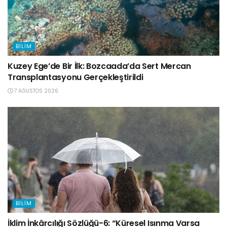
BILIM
Kuzey Ege’de Bir İlk: Bozcaada’da Sert Mercan
Transplantasyonu Gerçekleştirildi
7 AĞUSTOS 2026
BILIM
İklim İnkârcılığı Sözlüğü-6: “Küresel Isınma Varsa