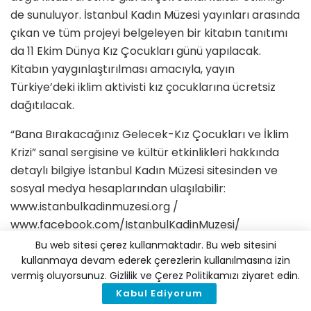
de sunuluyor. İstanbul Kadın Müzesi yayınları arasında
çıkan ve tüm projeyi belgeleyen bir kitabın tanıtımı
da 11 Ekim Dünya Kız Çocukları günü yapılacak.
Kitabın yaygınlaştırılması amacıyla, yayın
Türkiye’deki iklim aktivisti kız çocuklarına ücretsiz
dağıtılacak.
“Bana Bırakacağınız Gelecek-Kız Çocukları ve İklim
Krizi” sanal sergisine ve kültür etkinlikleri hakkında
detaylı bilgiye İstanbul Kadın Müzesi sitesinden ve
sosyal medya hesaplarından ulaşılabilir:
www.istanbulkadinmuzesi.org /
www.facebook.com/IstanbulKadinMuzesi/
Bu web sitesi çerez kullanmaktadır. Bu web sitesini
Schneidertempel Sanat Merkezi’nde eserleri
kullanmaya devam ederek çerezlerin kullanılmasına izin
sergilenen Ammonite Digital Art Gallery
vermiş oluyorsunuz. Gizlilik ve Çerez Politikamızı ziyaret edin.
sanatçılarının adları ise şu şekilde: Vanessa Ponte,
Kabul Ediyorum
Selenay Tektunalı, Asya Nur Hasgül, Asya Gürhan,