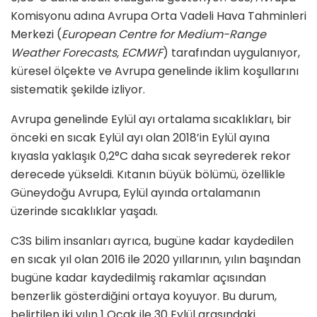
Komisyonu adına Avrupa Orta Vadeli Hava Tahminleri
Merkezi (
European Centre for Medium-Range
Weather Forecasts,
ECMWF
) tarafından uygulanıyor,
küresel ölçekte ve Avrupa genelinde iklim koşullarını
sistematik şekilde izliyor.
Avrupa genelinde Eylül ayı ortalama sıcaklıkları, bir
önceki en sıcak Eylül ayı olan 2018’in Eylül ayına
kıyasla yaklaşık 0,2°C daha sıcak seyrederek rekor
derecede yükseldi. Kıtanın büyük bölümü, özellikle
Güneydoğu Avrupa, Eylül ayında ortalamanın
üzerinde sıcaklıklar yaşadı.
C3S bilim insanları ayrıca, bugüne kadar kaydedilen
en sıcak yıl olan 2016 ile 2020 yıllarının, yılın başından
bugüne kadar kaydedilmiş rakamlar açısından
benzerlik gösterdiğini ortaya koyuyor. Bu durum,
belirtilen iki yılın 1 Ocak ile 30 Eylül arasındaki