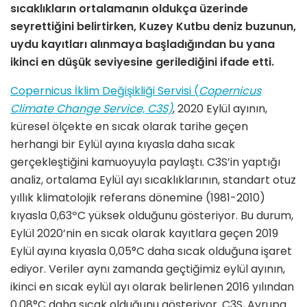
sıcaklıkların ortalamanın oldukça üzerinde
seyrettiğini belirtirken, Kuzey Kutbu deniz buzunun,
uydu kayıtları alınmaya başladığından bu yana
ikinci en düşük seviyesine gerilediğini ifade etti.
Copernicus İklim Değişikliği Servisi (
Copernicus
Climate Change Service, C3S)
, 2020 Eylül ayının,
küresel ölçekte en sıcak olarak tarihe geçen
herhangi bir Eylül ayına kıyasla daha sıcak
gerçekleştiğini kamuoyuyla paylaştı. C3S’in yaptığı
analiz, ortalama Eylül ayı sıcaklıklarının, standart otuz
yıllık klimatolojik referans dönemine (1981-2010)
kıyasla 0,63ºC yüksek olduğunu gösteriyor. Bu durum,
Eylül 2020’nin en sıcak olarak kayıtlara geçen 2019
Eylül ayına kıyasla 0,05°C daha sıcak olduğuna işaret
ediyor. Veriler aynı zamanda geçtiğimiz eylül ayının,
ikinci en sıcak eylül ayı olarak belirlenen 2016 yılından
0,08°C daha sıcak olduğunu gösteriyor. C3S, Avrupa