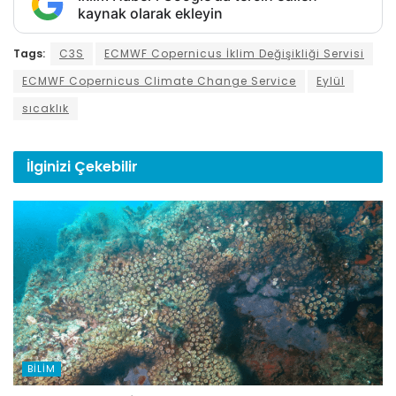
kaynak olarak ekleyin
Tags:
C3S
ECMWF Copernicus İklim Değişikliği Servisi
ECMWF Copernicus Climate Change Service
Eylül
sıcaklık
İlginizi
Çekebilir
BILIM