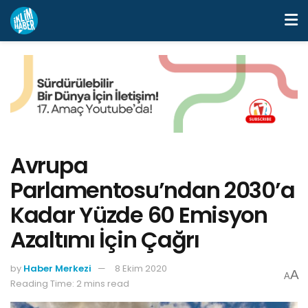
Avrupa
Parlamentosu’ndan 2030’a
Kadar Yüzde 60 Emisyon
Azaltımı İçin Çağrı
by
Haber Merkezi
8 Ekim 2020
A
A
Reading Time: 2 mins read