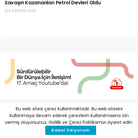
Savaşın Kazananları Petrol Devleri Oldu
5 AĞUSTOS 2026
AB’nin 2025’e Kadar Rus
Bu web sitesi çerez kullanmaktadır. Bu web sitesini
kullanmaya devam ederek çerezlerin kullanılmasına izin
Gazından Çıkması için Yeni
vermiş oluyorsunuz. Gizlilik ve Çerez Politikamızı ziyaret edin.
Gaz Yatırımına İhtiyacı Yok
Kabul Ediyorum