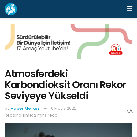
Atmosferdeki
Karbondioksit Oranı Rekor
Seviyeye Yükseldi
by
Haber Merkezi
9 Mayıs 2022
A
A
Reading Time: 2 mins read