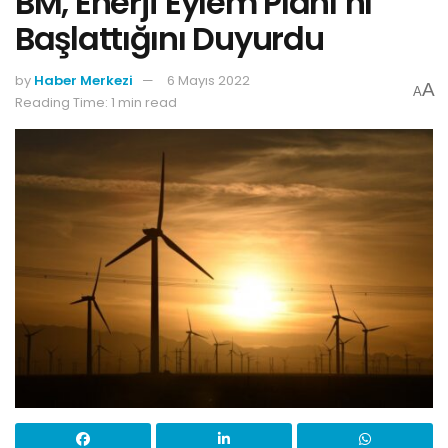
BM, Enerji Eylem Planı’nı
Başlattığını Duyurdu
by
Haber Merkezi
6 Mayıs 2022
A
A
Reading Time: 1 min read