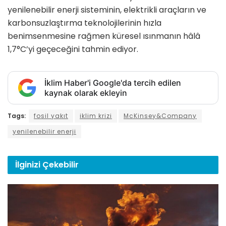
yenilenebilir enerji sisteminin, elektrikli araçların ve
karbonsuzlaştırma teknolojilerinin hızla
benimsenmesine rağmen küresel ısınmanın hâlâ
1,7°C’yi geçeceğini tahmin ediyor.
İklim Haber'i Google'da tercih edilen
kaynak olarak ekleyin
Tags:
fosil yakıt
iklim krizi
McKinsey&Company
yenilenebilir enerji
İlginizi
Çekebilir