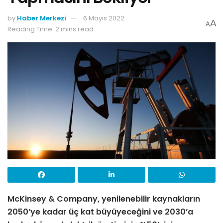
by
Haber Merkezi
6 Mayıs 2022
A
A
Reading Time: 2 mins read
McKinsey & Company, yenilenebilir kaynakların
2050’ye kadar üç kat büyüyeceğini ve 2030’a