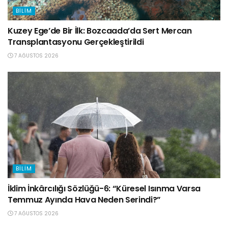
BILIM
Kuzey Ege’de Bir İlk: Bozcaada’da Sert Mercan
Transplantasyonu Gerçekleştirildi
7 AĞUSTOS 2026
BILIM
İklim İnkârcılığı Sözlüğü-6: “Küresel Isınma Varsa
Temmuz Ayında Hava Neden Serindi?”
7 AĞUSTOS 2026