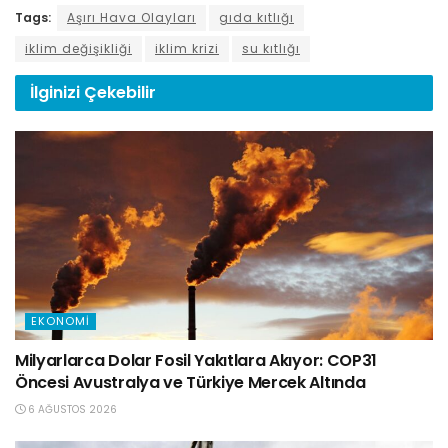
Tags:
Aşırı Hava Olayları
gıda kıtlığı
iklim değişikliği
iklim krizi
su kıtlığı
İlginizi
Çekebilir
EKONOMI
Milyarlarca Dolar Fosil Yakıtlara Akıyor: COP31
Öncesi Avustralya ve Türkiye Mercek Altında
6 AĞUSTOS 2026