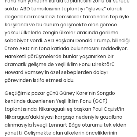
Fonu’nun yönetim kurulu toplantısını zorlu bir sürece
soktu. ABD temsilcisinin toplantıyı “işlevsiz” olarak
değerlendirmesi bazı temsilciler tarafından tepkiyle
karşılandı ve bu durum gelişmekte olan görece
yoksul ülkelerle zengin ülkeler arasında gerilime
sebebiyet verdi. ABD Başkanı Donald Trump, bilindiği
üzere ABD’nin fona katkıda bulunmasını reddediyor.
Hareketli görüşmelerde bunlar yaşanırken bir
dramatik gelişme de Yeşil İklim Fonu Direktörü
Howard Bamsey’in özel sebeplerden dolayı
görevinden istifa etmesi oldu.
Geçtiğimiz pazar günü Güney Kore’nin Songdo
kentinde düzenlenen Yeşil İklim Fonu (GCF)
toplantısında, Nikaragualı eş başkan Paul Oquist’in
Nikaragua’daki siyasi kargaşa nedeniyle gözaltına
alınmasıyla İsveçli Lennart Båge oturumu tek elden
yönetti. Gelişmekte olan ülkelerin önceliklerinin