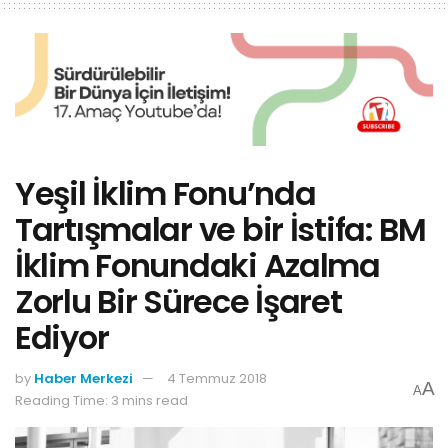
Yeşil İklim Fonu’nda
Tartışmalar ve bir İstifa: BM
İklim Fonundaki Azalma
Zorlu Bir Sürece İşaret
Ediyor
by
Haber Merkezi
4 Temmuz 2018
A
A
Reading Time: 3 mins read