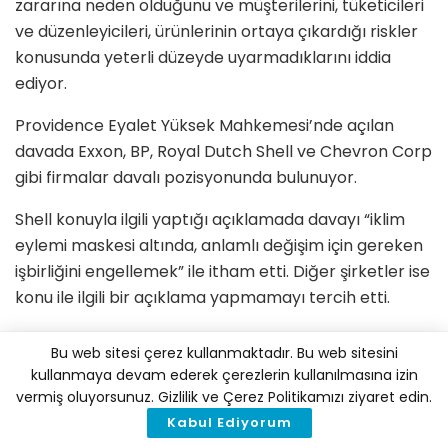
zararına neden olduğunu ve müşterilerini, tüketicileri
ve düzenleyicileri, ürünlerinin ortaya çıkardığı riskler
konusunda yeterli düzeyde uyarmadıklarını iddia
ediyor.
Providence Eyalet Yüksek Mahkemesi’nde açılan
davada Exxon, BP, Royal Dutch Shell ve Chevron Corp
gibi firmalar davalı pozisyonunda bulunuyor.
Shell konuyla ilgili yaptığı açıklamada davayı “iklim
eylemi maskesi altında, anlamlı değişim için gereken
işbirliğini engellemek” ile itham etti. Diğer şirketler ise
konu ile ilgili bir açıklama yapmamayı tercih etti.
Demokrat Başsavcı tarafından açılan dava, ABD’nin
Bu web sitesi çerez kullanmaktadır. Bu web sitesini
şehirleri ve yerel yönetimleri tarafından açılan
kullanmaya devam ederek çerezlerin kullanılmasına izin
benzer davaları izlerken, fosil yakıtların üretiminin;
vermiş oluyorsunuz. Gizlilik ve Çerez Politikamızı ziyaret edin.
kıyı şeridini, yolları ve iyileştirme gerektiren diğer
Kabul Ediyorum
malları zedeleyen yükselen gelgitlere yol açtığını