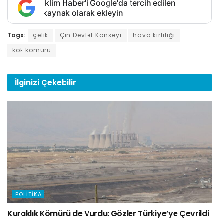
İklim Haber'i Google'da tercih edilen
kaynak olarak ekleyin
Tags:
çelik
Çin Devlet Konseyi
hava kirliliği
kok kömürü
İlginizi
Çekebilir
POLITIKA
Kuraklık Kömürü de Vurdu: Gözler Türkiye’ye Çevrildi