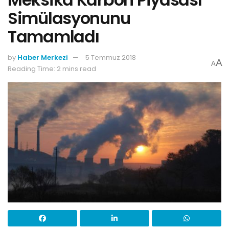
Simülasyonunu
Tamamladı
by
Haber Merkezi
5 Temmuz 2018
A
A
Reading Time: 2 mins read