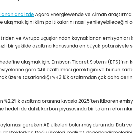
nlanan analizde
Agora Energiewende ve Alman araştırma
e ulaşmak için iklim politikalarını nasıl yenileyebileceğini a
striden ve Avrupa uçuşlarından kaynaklanan emisyonları
hızlı bir şekilde azaltma konusunda en büyük potansiyele s
hedefine ulaşmak için, Emisyon Ticaret Sistemi (ETS)’nin 
viyelerine göre %61 azaltılması gerektiğini ve bunun karb
ak üzere tasarlandığı %43’lük azaltımdan çok daha derin
 %2,2’lık azaltma oranına kıyasla 2025’ten itibaren emisyon 
 hedefi de dahil, karbon piyasasında bir takım reformlar
onaylaması gereken AB ülkeleri bölünmüş durumda: Batı ve 
eri desteklerken Doğu ülkeleri, maliyet değerlendirmeler