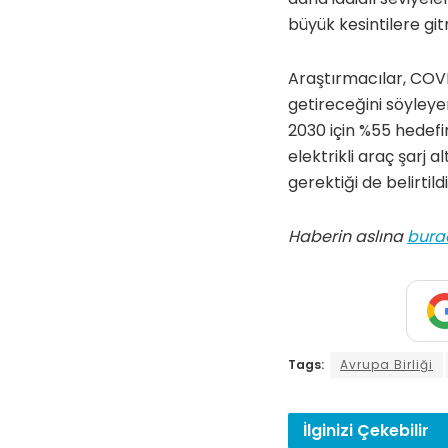
büyük kesintilere gi
Araştırmacılar, COVI
getireceğini söyley
2030 için %55 hedefin
elektrikli araç şarj 
gerektiği de belirtildi
Haberin aslına
bura
Tags:
Avrupa Birliği
İlginizi
Çekebilir