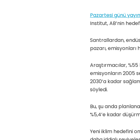
Pazartesi günü yayı
Institut, AB’nin hedef
Santrallardan, endü
pazarı, emisyonları 
Araştırmacılar, %55 
emisyonların 2005 se
2030’a kadar sağlam
söyledi.
Bu, şu anda planlanan
%5,4’e kadar düşürme
Yeni iklim hedefini 
daha iddialı seviyel