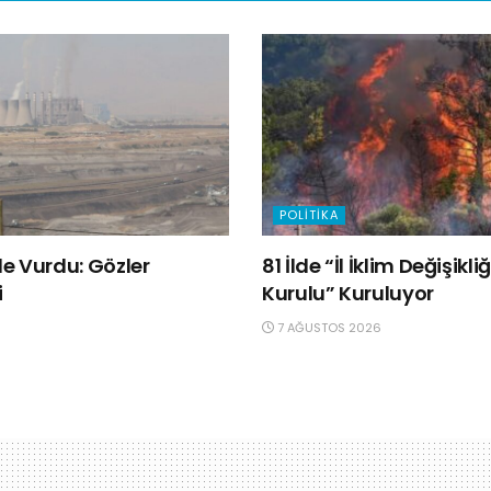
POLITIKA
e Vurdu: Gözler
81 İlde “İl İklim Değişik
i
Kurulu” Kuruluyor
7 AĞUSTOS 2026