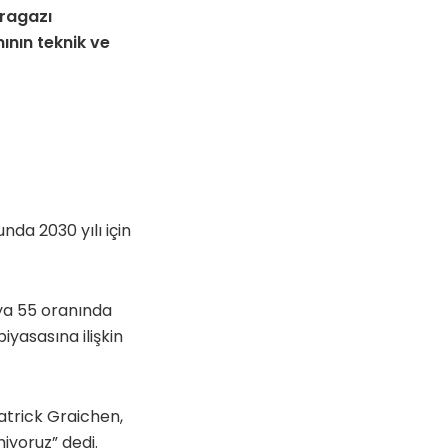
eragazı
ının teknik ve
da 2030 yılı için
ya 55 oranında
iyasasına ilişkin
trick Graichen,
yoruz” dedi.