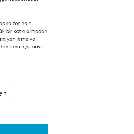
 daha zor hale
ük bir katkı olmadan
bina yenileme ve
ardım fonu ayırması
yin