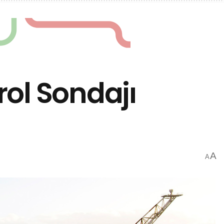
ol Sondajı
A
A