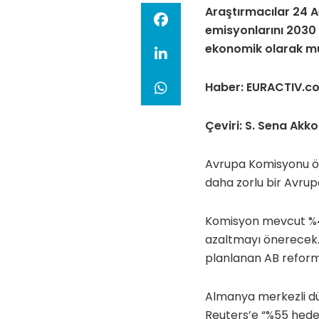
Araştırmacılar 24 A
emisyonlarını 2030 
ekonomik olarak mü
Haber: EURACTIV.c
Çeviri: S. Sena Akk
Avrupa Komisyonu önü
daha zorlu bir Avrupa
Komisyon mevcut %40
azaltmayı önerecek. B
planlanan AB reform
Almanya merkezli dü
Reuters’e “%55 hed