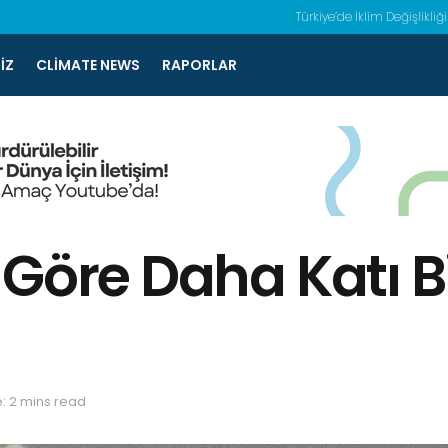
Türkiye’de İklim Değişlikliği
IZ
CLIMATE NEWS
RAPORLAR
Göre Daha Katı Bi
: 2 mins read