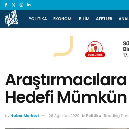
POLITIKA
EKONOMI
BILIM
AFETLER
ANAL
Araştırmacılara 
Hedefi Mümkün
by
Haber Merkezi
28 Ağustos 2020
in
Politika
Reading Time