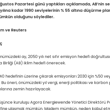
ğustos Pazartesi günü yaptıkları açıklamada, AB’nin s
yılına kadar 1990 seviyelerinin % 55 altına düşürme plan
mkün olduğunu söylediler.
om ve Reuters
oç
müzdeki ay, 2050 yılı net sıfır emisyon hedefi doğrultusun
 Birliği (AB) iklim hedefi önerecek.
 hedefinin üzerine çıkarak emisyonları 2030 için %50 ve
u öneri, önümüzdeki yıl vergi, enerji politikası ve karbon p
larına zemin hazırlayacak.
şünce kuruluşu Agora Energiewende Yönetici Direktörü Pa
efine ulaşmak mümkün. Madem mümkün, neden kabul etmi