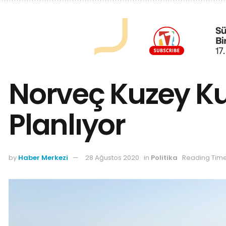
Norveç Kuzey Ku
Planlıyor
by
Haber Merkezi
28 Ağustos 2020
in
Politika
Reading Time