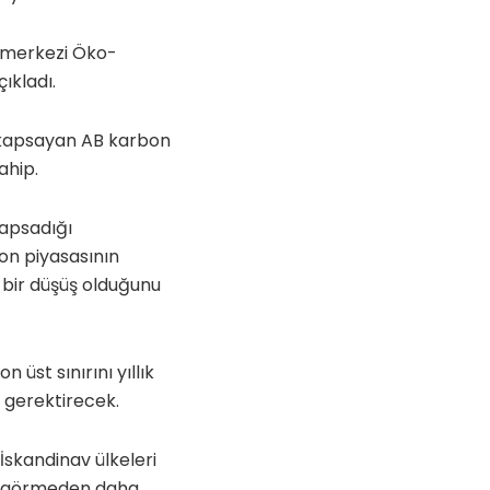
 merkezi Öko-
çıkladı.
 kapsayan AB karbon
ahip.
kapsadığı
on piyasasının
 bir düşüş olduğunu
üst sınırını yıllık
 gerektirecek.
İskandinav ülkeleri
ini görmeden daha