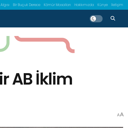
 Algısı
Bir Buçuk Derece
Kömür Masalları
Hakkımızda
Künye
İletişim
r AB İklim
A
A