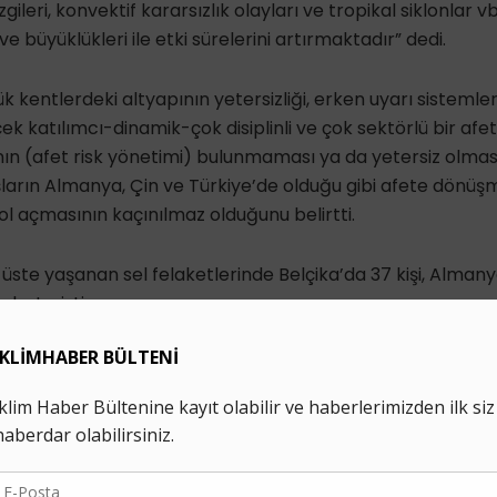
ileri, konvektif kararsızlık olayları ve tropikal siklonlar v
 ve büyüklükleri ile etki sürelerini artırmaktadır” dedi.
k kentlerdeki altyapının yetersizliği, erken uyarı sistemleri
k katılımcı-dinamik-çok disiplinli ve çok sektörlü bir afe
ının (afet risk yönetimi) bulunmaması ya da yetersiz olmas
ğışların Almanya, Çin ve Türkiye’de olduğu gibi afete dönüş
ol açmasının kaçınılmaz olduğunu belirtti.
üste yaşanan sel felaketlerinde Belçika’da 37 kişi, Almanya
aybetmişti.
eçtiğimiz hafta Rize’de altı, Artvin’de de dört kişi sel neden
İklim Haber'i Google'da tercih edilen kaynak olarak ekle