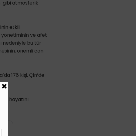
b. gibi atmosferik
nin etkili
t yönetiminin ve afet
ı nedeniyle bu tür
mesinin, önemli can
’da 176 kişi, Çin’de
iyle hayatını
yin