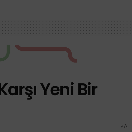
arşı Yeni Bir
A
A