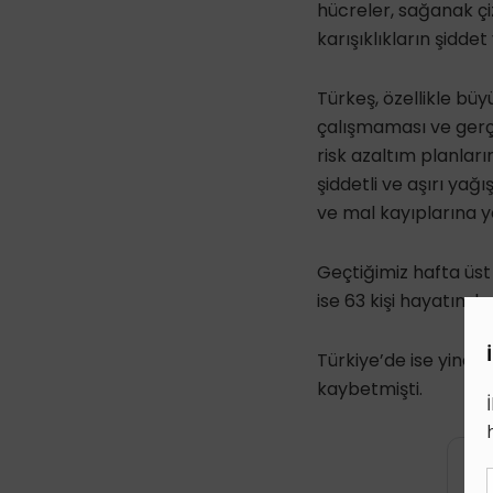
hücreler, sağanak çizg
karışıklıkların şiddet
Türkeş, özellikle büyü
çalışmaması ve gerçe
risk azaltım planlar
şiddetli ve aşırı ya
ve mal kayıplarına y
Geçtiğimiz hafta üst 
ise 63 kişi hayatını k
Türkiye’de ise yine g
kaybetmişti.