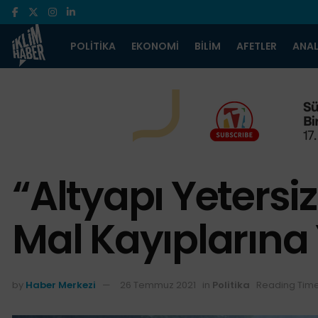
POLITIKA
EKONOMI
BILIM
AFETLER
ANAL
“Altyapı Yetersiz
Mal Kayıplarına 
by
Haber Merkezi
26 Temmuz 2021
in
Politika
Reading Time