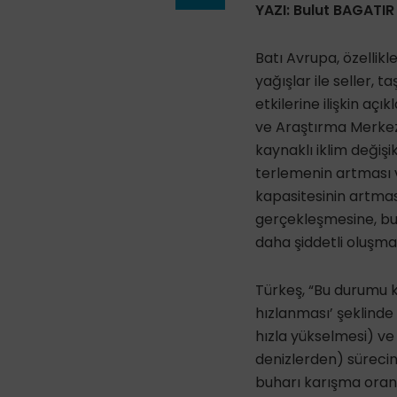
YAZI: Bulut BAGATIR
Batı Avrupa, özellikl
yağışlar ile seller,
etkilerine ilişkin aç
ve Araştırma Merkezi
kaynaklı iklim değiş
terlemenin artması 
kapasitesinin artması
gerçekleşmesine, bun
daha şiddetli oluşmas
Türkeş, “Bu durumu k
hızlanması’ şeklinde
hızla yükselmesi) ve 
denizlerden) sürecini
buharı karışma oranı 