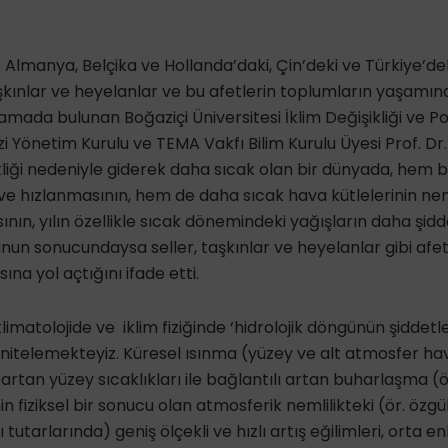
e Almanya, Belçika ve Hollanda’daki, Çin’deki ve Türkiye’deki
 taşkınlar ve heyelanlar ve bu afetlerin toplumların yaşamı
ıklamada bulunan Boğaziçi Üniversitesi İklim Değişikliği ve P
 Yönetim Kurulu ve TEMA Vakfı Bilim Kurulu Üyesi Prof. Dr.
ikliği nedeniyle giderek daha sıcak olan bir dünyada, hem
ve hızlanmasının, hem de daha sıcak hava kütlelerinin n
nın, yılın özellikle sıcak dönemindeki yağışların daha şidd
un sonucundaysa seller, taşkınlar ve heyelanlar gibi afet
ına yol açtığını ifade etti.
limatolojide ve iklim fiziğinde ‘hidrolojik döngünün şiddet
 nitelemekteyiz. Küresel ısınma (yüzey ve alt atmosfer hav
artan yüzey sıcaklıkları ile bağlantılı artan buharlaşma (
n fiziksel bir sonucu olan atmosferik nemlilikteki (ör. özg
tutarlarında) geniş ölçekli ve hızlı artış eğilimleri, orta en