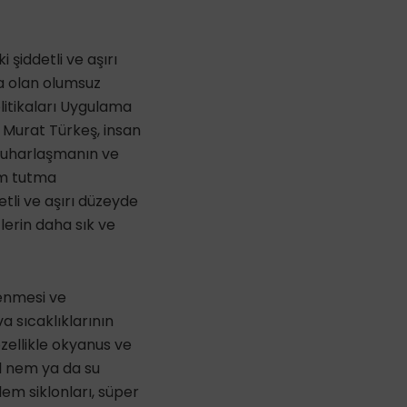
 şiddetli ve aşırı
na olan olumsuz
olitikaları Uygulama
 Murat Türkeş, insan
 buharlaşmanın ve
em tutma
etli ve aşırı düzeyde
lerin daha sık ve
lenmesi ve
a sıcaklıklarının
özellikle okyanus ve
ül nem ya da su
lem siklonları, süper