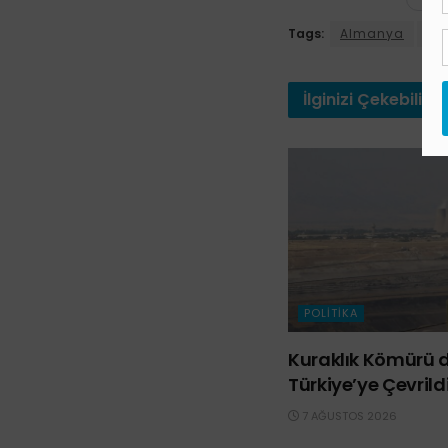
Tags:
Almanya
Art
İlginizi
Çekebilir
POLITIKA
Kuraklık Kömürü d
Türkiye’ye Çevrild
7 AĞUSTOS 2026