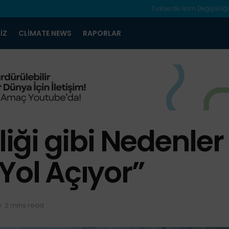
Türkiye’de İklim Değişlikliği
IZ
CLIMATE NEWS
RAPORLAR
liği gibi Nedenle
Yol Açıyor”
: 2 mins read