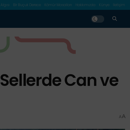
 Algısı
Bir Buçuk Derece
Kömür Masalları
Hakkımızda
Künye
İletişim
r Sellerde Can ve
A
A