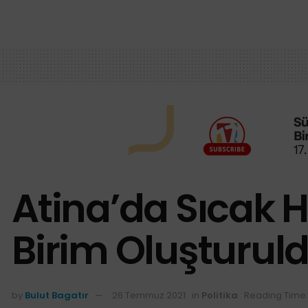
Atina’da Sıcak H
Birim Oluşturul
by
Bulut Bagatır
26 Temmuz 2021
in
Politika
Reading Time: