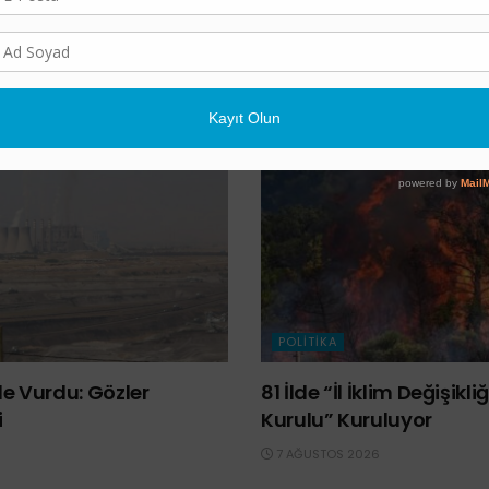
vin
Murat Türkeş
rize
şiddetli yağış
POLITIKA
e Vurdu: Gözler
81 İlde “İl İklim Değişik
i
Kurulu” Kuruluyor
7 AĞUSTOS 2026