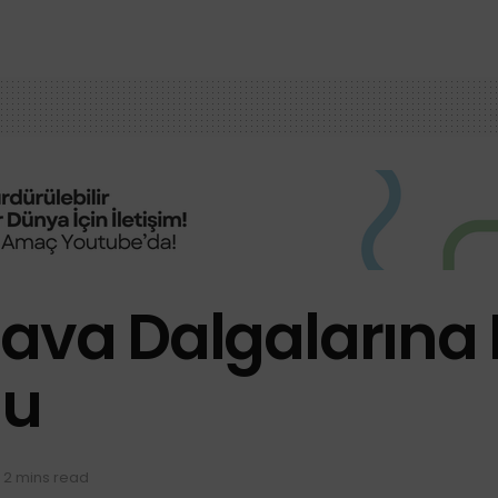
ava Dalgalarına K
du
 2 mins read