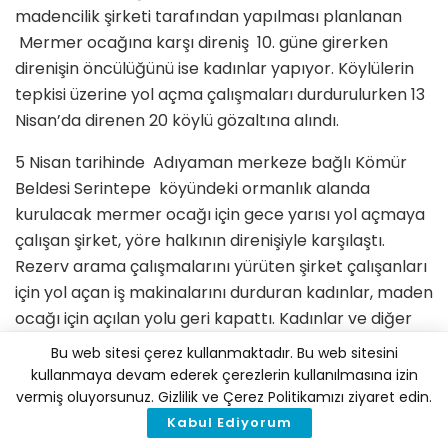
madencilik şirketi tarafından yapılması planlanan
Mermer ocağına karşı direniş 10. güne girerken
direnişin öncülüğünü ise kadınlar yapıyor. Köylülerin
tepkisi üzerine yol açma çalışmaları durdurulurken 13
Nisan’da direnen 20 köylü gözaltına alındı.
5 Nisan tarihinde Adıyaman merkeze bağlı Kömür
Beldesi Serintepe köyündeki ormanlık alanda
kurulacak mermer ocağı için gece yarısı yol açmaya
çalışan şirket, yöre halkının direnişiyle karşılaştı.
Rezerv arama çalışmalarını yürüten şirket çalışanları
için yol açan iş makinalarını durduran kadınlar, maden
ocağı için açılan yolu geri kapattı. Kadınlar ve diğer
köylüler iş makinelerinin bölgeye girme girişimine
Bu web sitesi çerez kullanmaktadır. Bu web sitesini
karşı ellerindeki baston ve yol güzergahına
kullanmaya devam ederek çerezlerin kullanılmasına izin
yerleştirdikleri taşlarla direniyor. Akşam saatlerine
vermiş oluyorsunuz. Gizlilik ve Çerez Politikamızı ziyaret edin.
kadar sahayı terk etmeyen köylüler; ocağın köyün
Kabul Ediyorum