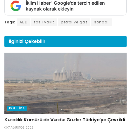
İklim Haber'i Google'da tercih edilen
kaynak olarak ekleyin
Tags:
ABD
fosil yakıt
petrol ve gaz
sondaj
İlginizi
Çekebilir
POLITIKA
Kuraklık Kömürü de Vurdu: Gözler Türkiye’ye Çevrildi
7 AĞUSTOS 2026