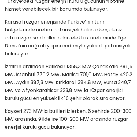
Türkiye’deki rüzgar enerjisi kurulu gücünün %65’ine
hizmet verebilecek bir konumda bulunuyor.
Karasal rüzgar enerjisinde Türkiye’nin tüm
bölgelerinde üretim potansiyeli bulunurken, deniz
üstü rüzgar santrallarından elektrik üretiminde Ege
Denizi’nin coğrafi yapısı nedeniyle yüksek potansiyeli
bulunuyor.
İzmir’in ardından Balıkesir 1358,3 MW Çanakkale 895,5
MW, İstanbul 776,2 MW, Manisa 701,6 MW, Hatay 420,2
MW, Aydın 387,3 MW, Kırklareli 384,8 MW, Bursa 349,7
MW ve Afyonkarahisar 323,8 MW’la rüzgar enerjisi
kurulu gücü en yüksek ilk 10 şehir olarak sıralanıyor.
Kayseri 273 MW’la bu illeri izlerken, 6 şehirde 200-300
MW arasında, 9 ilde ise 100-200 MW arasında rüzgar
enerjisi kurulu gücü bulunuyor.