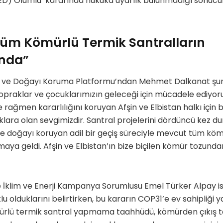
D) Olumlu’ kararında hukuka uyarlık bulunmadığı sonucun
Tüm Kömürlü Termik Santralların
nda”
ı ve Doğayı Koruma Platformu’ndan Mehmet Dalkanat şunlar
topraklar ve çocuklarımızın geleceği için mücadele ediy
e rağmen kararlılığını koruyan Afşin ve Elbistan halkı için b
aklara olan sevgimizdir. Santral projelerini dördüncü kez du
 doğayı koruyan adil bir geçiş süreciyle mevcut tüm kömu
aya geldi. Afşin ve Elbistan’ın bize biçilen kömür tozu
 İklim ve Enerji Kampanya Sorumlusu Emel Türker Alpay 
lu olduklarını belirtirken, bu kararın COP31’e ev sahipliği
ürlü termik santral yapmama taahhüdü, kömürden çıkış ta