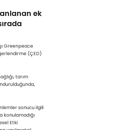
planlanan ek
 sırada
arşı Greenpeace
Değerlendirme (ÇED)
ağlığı, tarım
ulundurulduğunda,
lemler sonucu ilgili
aya konulamadığı
esel Etki