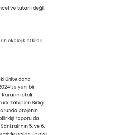
cel ve tutarlı değil.
in ekolojik etkileri
ki ünite daha
2024’te yeni bir
 Kararın iptali
rk Tabipleri Birliği
aporunda projenin
ilirkişi raporu da
Santralı’nın 5. ve 6.
emiyle açılan üç ayrı