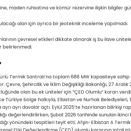
ine, maden ruhsatına ve kömür rezervine ilişkin bilgiler gün
urulacağı alan için ayrıca bir jeoteknik inceleme yapılmadı.
arının çevresel etkileri dikkate alınarak iş bu ilave üniteler
 belirlenmedi.
?
ürlü Termik Santralı’na toplam 688 MW kapasiteye sahip i
. Çevre, Şehircilik ve İklim Değişikliği Bakanlığı, 27 Aralık 
lüğünde olan bu ek üniteler için “ÇED Olumlu” kararı verdi.
Türkiye bölge halkıyla, Elbistan ve Nurhak Belediyeleri, Tü
ayrı ayrı davalar açtı. Eylül 2025’te hazırlanan bilirkişi r
ı değerlendirilirken, Şubat 2026 tarihinde sunulan ikinci b
ğı yönündeki tespitleri teyit etti. Afşin-Elbistan A Termik 
Çevresel Etki Değerlendirme (ÇED) olumlu kararının iptali ist