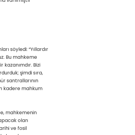
a varılmıştır”
ı söyledi: “Yıllardır
oruz. Bu mahkeme
ir kazanımdır. Bizi
rdurduk; şimdi sıra,
̈r santrallarının
ndan kadere mahkum
ise, mahkemenin
 yapacak olan
rihi ve fosil