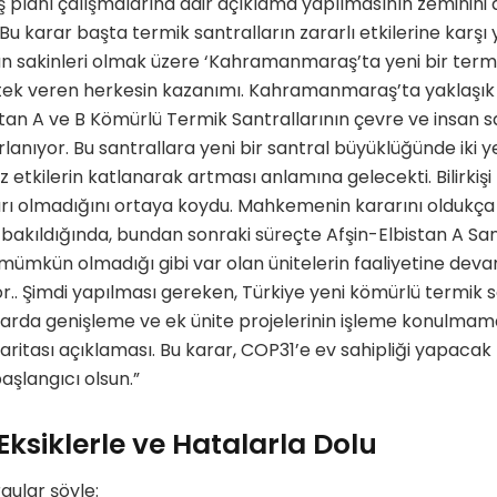
iş planı çalışmalarına dair açıklama yapılmasının zeminini 
“Bu karar başta termik santralların zararlı etkilerine karşı 
an sakinleri olmak üzere ‘Kahramanmaraş’ta yeni bir termi
 veren herkesin kazanımı. Kahramanmaraş’ta yaklaşık 40
tan A ve B Kömürlü Termik Santrallarının çevre ve insan 
rlanıyor. Bu santrallara yeni bir santral büyüklüğünde iki y
etkilerin katlanarak artması anlamına gelecekti. Bilirkişi 
arı olmadığını ortaya koydu. Mahkemenin kararını oldukça
bakıldığında, bundan sonraki süreçte Afşin-Elbistan A San
 mümkün olmadığı gibi var olan ünitelerin faaliyetine de
.. Şimdi yapılması gereken, Türkiye yeni kömürlü termik 
arda genişleme ve ek ünite projelerinin işleme konulmama
l haritası açıklaması. Bu karar, COP31’e ev sahipliği yapacak 
aşlangıcı olsun.”
ksiklerle ve Hatalarla Dolu
gular şöyle: