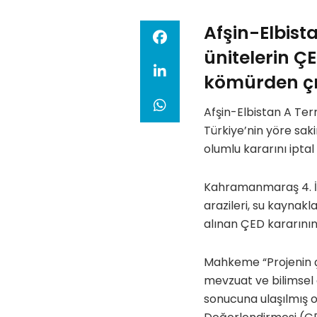
Afşin-Elbist
ünitelerin ÇE
kömürden çık
Afşin-Elbistan A Ter
Türkiye’nin yöre sa
olumlu kararını iptal 
Kahramanmaraş 4. İd
arazileri, su kaynakl
alınan ÇED kararının 
Mahkeme “Projenin çe
mevzuat ve bilimsel 
sonucuna ulaşılmış ol