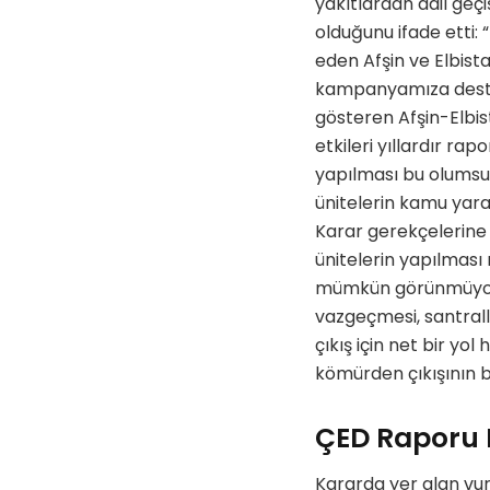
yakıtlardan adil geç
olduğunu ifade etti: 
eden Afşin ve Elbist
kampanyamıza destek
gösteren Afşin-Elbis
etkileri yıllardır rapo
yapılması bu olumsuz 
ünitelerin kamu yar
Karar gerekçelerine 
ünitelerin yapılması
mümkün görünmüyor
vazgeçmesi, santrall
çıkış için net bir yo
kömürden çıkışının b
ÇED Raporu E
Kararda yer alan vur