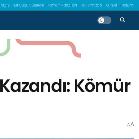
 Algısı
Bir Buçuk Derece
Kömür Masalları
Hakkımızda
Künye
İletişim
m Kazandı: Kömür
A
A