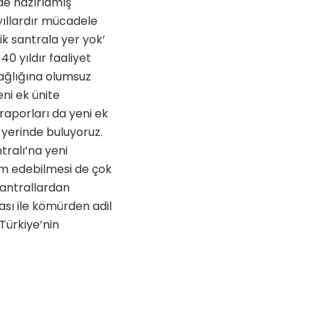
de hazırlamış
yıllardır mücadele
k santrala yer yok’
 yıldır faaliyet
sağlığına olumsuz
eni ek ünite
raporları da yeni ek
 yerinde buluyoruz.
tralı’na yeni
vam edebilmesi de çok
santrallardan
sı ile kömürden adil
Türkiye’nin