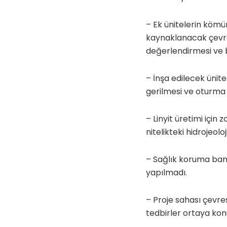
– Ek ünitelerin kömu
kaynaklanacak çevres
değerlendirmesi ve b
– İnşa edilecek ünite
gerilmesi ve oturma
– Linyit üretimi içi
nitelikteki hidrojeol
– Sağlık koruma bandın
yapılmadı.
– Proje sahası çevres
tedbirler ortaya kon