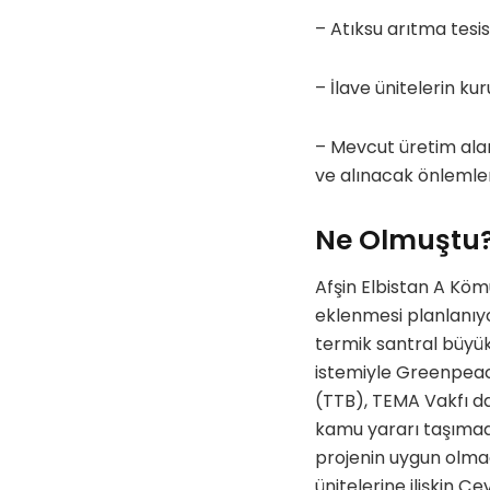
– Atıksu arıtma tesis
– İlave ünitelerin k
– Mevcut üretim alanl
ve alınacak önlemler
Ne Olmuştu
Afşin Elbistan A Köm
eklenmesi planlanıyor
termik santral büyük
istemiyle Greenpeace 
(TTB), TEMA Vakfı da 
kamu yararı taşımadığ
projenin uygun olmadı
ünitelerine ilişkin 