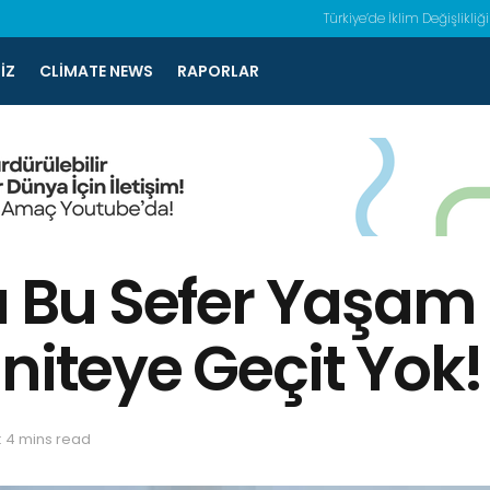
Türkiye’de İklim Değişlikliği
IZ
CLIMATE NEWS
RAPORLAR
da Bu Sefer Yaşa
niteye Geçit Yok!
 4 mins read