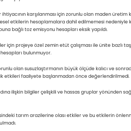
̈r ihtiyacının karşılanması için zorunlu olan maden üretim 
el etkilerin hesaplamalara dahil edilmemesi nedeniyle kü
una bağlı toz emisyonu hesapları eksik yapıldı.
ler için projeye özel zemin etüt çalışması ile ünite bazlı t
 hesapları bulunmuyor.
n zorunlu olan susuzlaştırmanın büyük ölçüde kalıcı ve sonr
ojik etkileri faaliyete başlanmadan önce değerlendirilmedi.
a ilişkin bilgiler çelişkili ve hassas gruplar yönünden sağl
indeki tarım arazilerine olası etkiler ve bu etkilerin önlen
ulmadı.