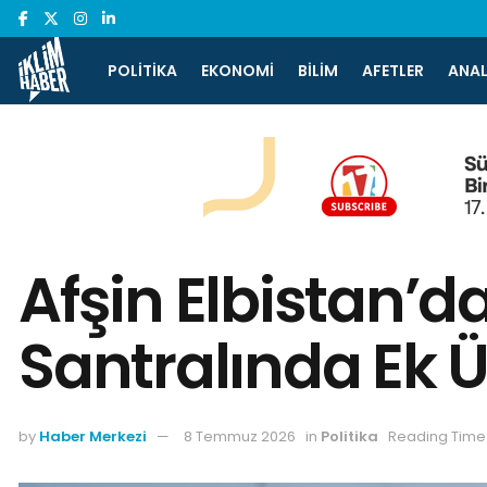
POLITIKA
EKONOMI
BILIM
AFETLER
ANAL
Afşin Elbistan’
Santralında Ek Ü
by
Haber Merkezi
8 Temmuz 2026
in
Politika
Reading Time: