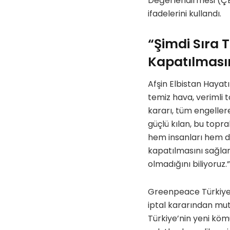
Değerlendirmesi (ÇE
ifadelerini kullandı.
“Şimdi Sıra 
Kapatılması
Afşin Elbistan Hayat
temiz hava, verimli 
kararı, tüm engeller
güçlü kılan, bu topr
hem insanları hem de
kapatılmasını sağlam
olmadığını biliyoruz.”
Greenpeace Türkiye
iptal kararından mut
Türkiye’nin yeni köm