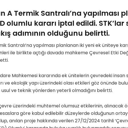
an A Termik Santralı’na yapılması 
D olumlu kararı iptal edildi. STK’lar
ış adımının olduğunu belirtti.
mik Santralı’na yapılması planlanan iki yeni ek üniteye k
kinleri ile birlikte açtığı davada mahkeme Çevresel Etki 
etti.
are Mahkemesi kararında ek ünitelerin çevredeki insan s
arı ve ekolojik yapı üzerindeki olası etkileri göz önünde b
usul ve teknik yönlerden yeterli olmadığını belirtti.
vre üzerindeki muhtemel olumsuz etkilerinin, alınacak ön
esaslara göre kabul edilebilir düzeylerde olduğunun ort
up, anılan proje hakkında verilen 27/12/2024 tarihli ‘Çevr