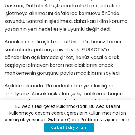
başkanı, Datteln 4 taşkömürlü elektrik santralının
işletmeye alınmasını defalarca kamuoyu önünde
savundu. Santralın işletilmesi, daha katı iklim koruma
yasasının yeni hedefleriyle uyumlu değil” dedi.
Ancak santralın işletmecisi Uniper’in henüz kömür
santralını kapatmaya niyeti yok. EURACTIV’e
gönderilen açıklamada şirket, henüz yasal olarak
bağlayıcı olmayan kararı not aldıklarını ancak
mahkemenin görüşünü paylaşmadıklarını söyledi.
Açıklamalarında “Bu nedenle temyiz olasılığını
inceliyoruz. Ancak açık olan şu ki, mahkeme bugün
Datteln 4’ün hizmetten çıkarılmasına ilişkin karar
Bu web sitesi çerez kullanmaktadır. Bu web sitesini
vermedi, sadece planlama yasasının resmi yönlerine
kullanmaya devam ederek çerezlerin kullanılmasına izin
ilişkin karar verdi. Uniper, santral için verilen iznin hâlâ
vermiş oluyorsunuz. Gizlilik ve Çerez Politikamızı ziyaret edin.
yasal olduğu görüşünde. Datteln 4, güvenilir bir
Kabul Ediyorum
şekilde çalışmaya ve müşterilerimize yüksek verimli