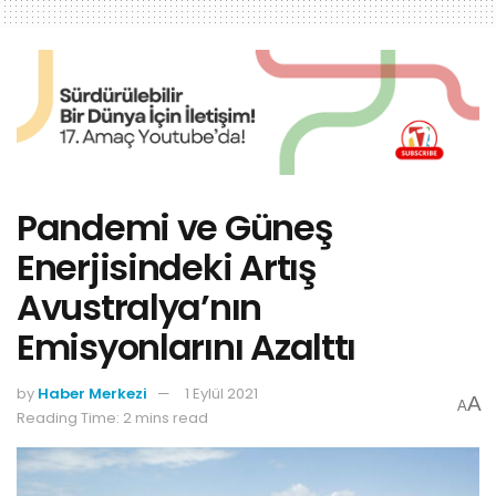
Pandemi ve Güneş
Enerjisindeki Artış
Avustralya’nın
Emisyonlarını Azalttı
by
Haber Merkezi
1 Eylül 2021
A
A
Reading Time: 2 mins read