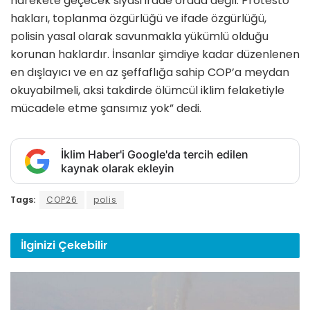
harekete geçecek siyasi irade orada değil. Protesto
hakları, toplanma özgürlüğü ve ifade özgürlüğü,
polisin yasal olarak savunmakla yükümlü olduğu
korunan haklardır. İnsanlar şimdiye kadar düzenlenen
en dışlayıcı ve en az şeffaflığa sahip COP’a meydan
okuyabilmeli, aksi takdirde ölümcül iklim felaketiyle
mücadele etme şansımız yok” dedi.
İklim Haber'i Google'da tercih edilen
kaynak olarak ekleyin
Tags:
COP26
polis
İlginizi
Çekebilir