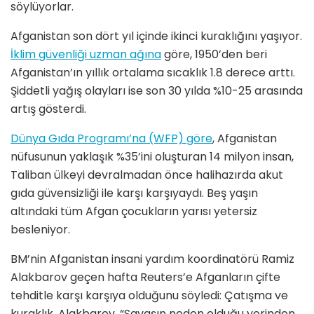
söylüyorlar.
Afganistan son dört yıl içinde ikinci kuraklığını yaşıyor.
İklim güvenliği uzman ağına
göre, 1950’den beri
Afganistan’ın yıllık ortalama sıcaklık 1.8 derece arttı.
Şiddetli yağış olayları ise son 30 yılda %10-25 arasında
artış gösterdi.
Dünya Gıda Programı’na (WFP) göre
, Afganistan
nüfusunun yaklaşık %35’ini oluşturan 14 milyon insan,
Taliban ülkeyi devralmadan önce halihazırda akut
gıda güvensizliği ile karşı karşıyaydı. Beş yaşın
altındaki tüm Afgan çocukların yarısı yetersiz
besleniyor.
BM’nin Afganistan insani yardım koordinatörü Ramiz
Alakbarov geçen hafta Reuters’e Afganların çifte
tehditle karşı karşıya olduğunu söyledi: Çatışma ve
kuraklık. Alakbarov, “Savaşın neden olduğu yerinden