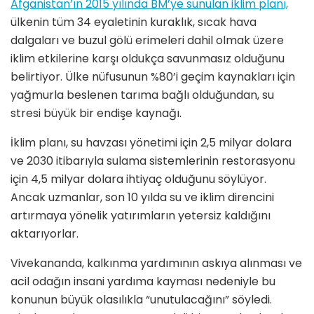
Afganistan’ın 2015 yılında BM’ye sunulan iklim planı,
ülkenin tüm 34 eyaletinin kuraklık, sıcak hava
dalgaları ve buzul gölü erimeleri dahil olmak üzere
iklim etkilerine karşı oldukça savunmasız olduğunu
belirtiyor. Ülke nüfusunun %80’i geçim kaynakları için
yağmurla beslenen tarıma bağlı olduğundan, su
stresi büyük bir endişe kaynağı.
İklim planı, su havzası yönetimi için 2,5 milyar dolara
ve 2030 itibarıyla sulama sistemlerinin restorasyonu
için 4,5 milyar dolara ihtiyaç olduğunu söylüyor.
Ancak uzmanlar, son 10 yılda su ve iklim direncini
artırmaya yönelik yatırımların yetersiz kaldığını
aktarıyorlar.
Vivekananda, kalkınma yardımının askıya alınması ve
acil odağın insani yardıma kayması nedeniyle bu
konunun büyük olasılıkla “unutulacağını” söyledi.