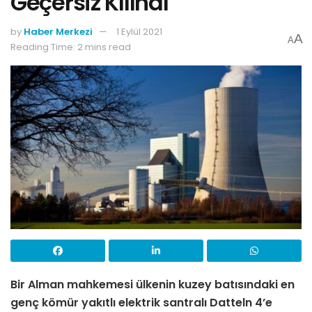
Geçersiz Kılındı
by
Haber Merkezi
1 Eylül 2021
A
A
Reading Time: 2 mins read
Bir Alman mahkemesi ülkenin kuzey batısındaki en
genç kömür yakıtlı elektrik santralı Datteln 4’e