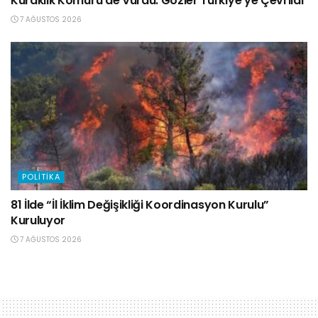
Kuraklık Kömürü de Vurdu: Gözler Türkiye’ye Çevrildi
7 AĞUSTOS 2026
POLITIKA
81 İlde “İl İklim Değişikliği Koordinasyon Kurulu”
Kuruluyor
7 AĞUSTOS 2026