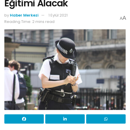
Eğitimi Alacak
by
Haber Merkezi
1 Eylül 2021
A
A
Reading Time: 2 mins read