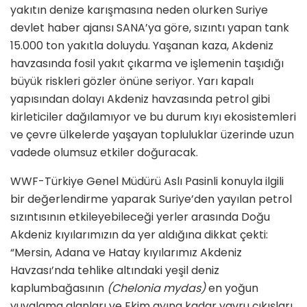
yakıtın denize karışmasına neden olurken Suriye
devlet haber ajansı SANA’ya göre, sızıntı yapan tank
15.000 ton yakıtla doluydu. Yaşanan kaza, Akdeniz
havzasında fosil yakıt çıkarma ve işlemenin taşıdığı
büyük riskleri gözler önüne seriyor. Yarı kapalı
yapısından dolayı Akdeniz havzasında petrol gibi
kirleticiler dağılamıyor ve bu durum kıyı ekosistemleri
ve çevre ülkelerde yaşayan topluluklar üzerinde uzun
vadede olumsuz etkiler doğuracak.
WWF-Türkiye Genel Müdürü Aslı Pasinli konuyla ilgili
bir değerlendirme yaparak Suriye’den yayılan petrol
sızıntısının etkileyebileceği yerler arasında Doğu
Akdeniz kıyılarımızın da yer aldığına dikkat çekti:
“Mersin, Adana ve Hatay kıyılarımız Akdeniz
Havzası’nda tehlike altındaki yeşil deniz
kaplumbağasının
(Chelonia mydas)
en yoğun
yuvalama alanları ve Ekim ayına kadar yavru çıkışları