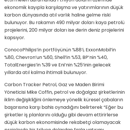
ekonomik kayıpla karşılaşma ve yatırımlarının düşük
karbon dünyasında atıl varlık haline gelme riski
bulunuyor. Bu rakamın 490 milyar doları kaya petrolü
projelerini, 200 milyar doları ise derin deniz projelerini
kapsıyor.
ConocoPhilips’in portföyünün %88’i, ExxonMobil’in
%80, Chevron’un %60, Shell’in %53, BP’nin %40,
TotalEnergies’in %39 ve Eni’nin %25’inin gelecek
yıllarda atıl kalma ihtimali bulunuyor.
Carbon Tracker Petrol, Gaz ve Maden Birimi
Yöneticisi Mike Coffin, petrol ve doğalgaz şirketlerinin
iklim değişikliğini önlemeye yönelik küresel çabaların
başarısına karşı bahis oynadığını belirterek “Eğer bu
şirketler iş planlarını olduğu gibi devam ettirirlerse
düşük karbon ekonomisinde rekabetçi olamayacak
projelerde bir trilyon dolardan fazla yatırımı