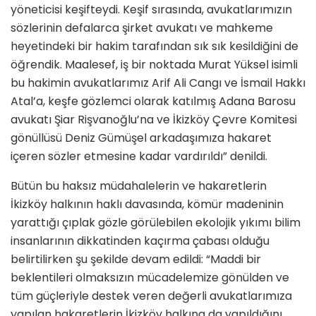
yöneticisi keşifteydi. Keşif sırasında, avukatlarımızın
sözlerinin defalarca şirket avukatı ve mahkeme
heyetindeki bir hakim tarafından sık sık kesildiğini de
öğrendik. Maalesef, iş bir noktada Murat Yüksel isimli
bu hakimin avukatlarımız Arif Ali Cangı ve İsmail Hakkı
Atal’a, keşfe gözlemci olarak katılmış Adana Barosu
avukatı Şiar Rişvanoğlu’na ve İkizköy Çevre Komitesi
gönüllüsü Deniz Gümüşel arkadaşımıza hakaret
içeren sözler etmesine kadar vardırıldı” denildi.
Bütün bu haksız müdahalelerin ve hakaretlerin
İkizköy halkının haklı davasında, kömür madeninin
yarattığı çıplak gözle görülebilen ekolojik yıkımı bilim
insanlarının dikkatinden kaçırma çabası olduğu
belirtilirken şu şekilde devam edildi: “Maddi bir
beklentileri olmaksızın mücadelemize gönülden ve
tüm güçleriyle destek veren değerli avukatlarımıza
yapılan hakaretlerin İkizköy halkına da yapıldığını