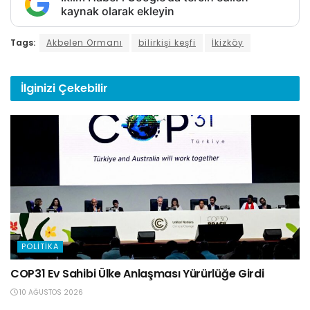
kaynak olarak ekleyin
Tags:
Akbelen Ormanı
bilirkişi keşfi
İkizköy
İlginizi
Çekebilir
POLITIKA
COP31 Ev Sahibi Ülke Anlaşması Yürürlüğe Girdi
10 AĞUSTOS 2026