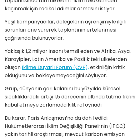
toplantısında tüm ülkelerin “iklim felaketinden”
kaçınmak için radikal adımlar atmasını istiyor.
Yeşil kampanyacılar, delegelerin aşı erişimiyle ilgili
sorunları öne sürerek toplantının ertelenmesi
çağrısında bulunuyorlar.
Yaklaşık 1,2 milyar insanı temsil eden ve Afrika, Asya,
Karayipler, Latin Amerika ve Pasifik’teki ülkelerden
oluşan
İklime Duyarlı Forum (CVF),
etkinliğin kritik
olduğunu ve bekleyemeyeceğini söylüyor.
Grup, dünyanın geri kalanını bu yüzyılda küresel
sıcaklıklardaki artışı 1,5 derecenin altında tutma fikrini
kabul etmeye zorlamada kilit rol oynadı.
Bu karar, Paris Anlaşması’na da dahil edildi.
Hükümetlerarası İklim Değişikliği Paneli’nin (IPCC)
yakın tarihli araştırması, mevcut karbon emisyon