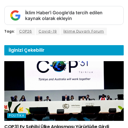
İklim Haber'i Google'da tercih edilen
kaynak olarak ekleyin
Tags:
COP26
Covid-19
İklime Duyarlı Forum
İlginizi
Çekebilir
POLITIKA
COP31 Ev Sahibi Ülke Anlaşması Yürürlüğe Girdi