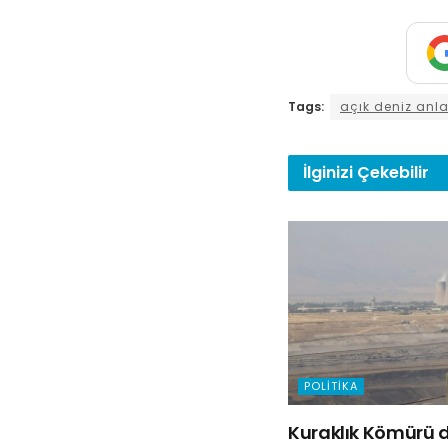
Tags:
açık deniz anl
İlginizi
Çekebilir
POLITIKA
Kuraklık Kömürü d