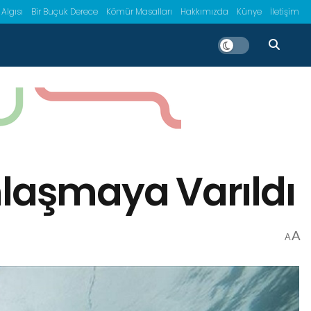
 Algısı
Bir Buçuk Derece
Kömür Masalları
Hakkımızda
Künye
İletişim
nlaşmaya Varıldı
A
A