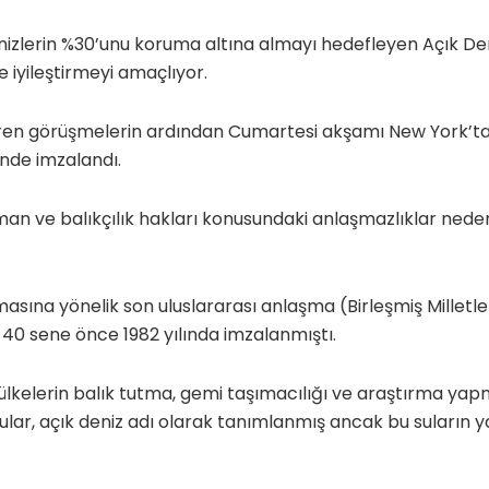
nizlerin %30’unu koruma altına almayı hedefleyen Açık De
 iyileştirmeyi amaçlıyor.
ren görüşmelerin ardından Cumartesi akşamı New York’taki
nde imzalandı.
an ve balıkçılık hakları konusundaki anlaşmazlıklar neden
sına yönelik son uluslararası anlaşma (Birleşmiş Milletl
40 sene önce 1982 yılında imzalanmıştı.
ülkelerin balık tutma, gemi taşımacılığı ve araştırma ya
ular, açık deniz adı olarak tanımlanmış ancak bu suların ya