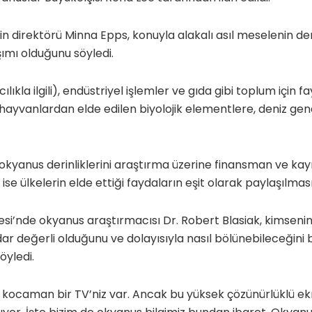
n direktörü Minna Epps, konuyla alakalı asıl meselenin de
ımı olduğunu söyledi.
lıkla ilgili), endüstriyel işlemler ve gıda gibi toplum için 
 hayvanlardan elde edilen biyolojik elementlere, deniz gen
okyanus derinliklerini araştırma üzerine finansman ve kayn
ise ülkelerin elde ettiği faydaların eşit olarak paylaşılması
si’nde okyanus araştırmacısı Dr. Robert Blasiak, kimseni
ar değerli olduğunu ve dolayısıyla nasıl bölünebileceğini
öyledi.
e kocaman bir TV’niz var. Ancak bu yüksek çözünürlüklü e