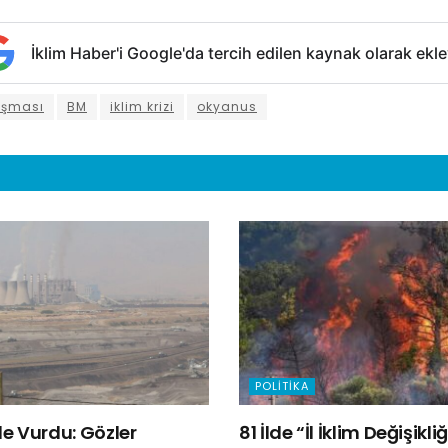
İklim Haber'i Google'da tercih edilen kaynak olarak ekle
aşması
BM
iklim krizi
okyanus
POLITIKA
e Vurdu: Gözler
81 İlde “İl İklim Değişik