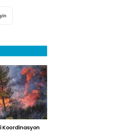
yin
liği Koordinasyon