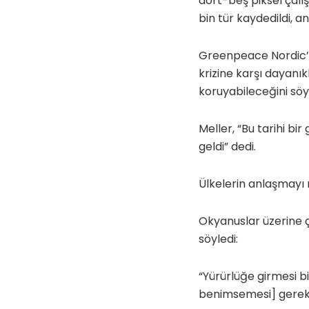
dört-beş piksel çalı
bin tür kaydedildi, a
Greenpeace Nordic’i
krizine karşı dayanı
koruyabileceğini sö
Meller, “Bu tarihi bi
geldi” dedi.
Ülkelerin anlaşmayı
Okyanuslar üzerine ç
söyledi:
“Yürürlüğe girmesi b
benimsemesi] gerek