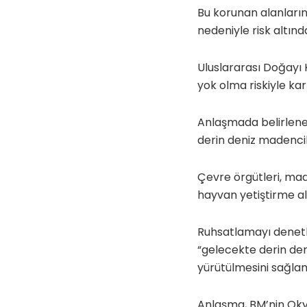
Bu korunan alanların 
nedeniyle risk altınd
Uluslararası Doğayı K
yok olma riskiyle kar
Anlaşmada belirlenen
derin deniz madenciliğ
Çevre örgütleri, made
hayvan yetiştirme al
Ruhsatlamayı denetl
“gelecekte derin deni
yürütülmesini sağlam
Anlaşma, BM’nin Okya