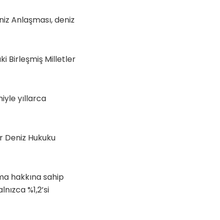
niz Anlaşması, deniz
 Birleşmiş Milletler
iyle yıllarca
er Deniz Hukuku
pma hakkına sahip
lnızca %1,2’si