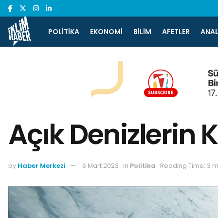
POLITIKA
EKONOMI
BILIM
AFETLER
ANAL
Açık Denizlerin
by
Haber Merkezi
6 Mart 2023
in
Politika
Reading Time: 3 m