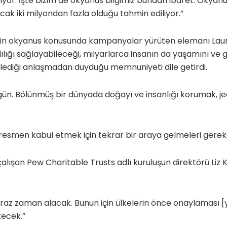
şıyor. İşte bizim de okyanus bilgimiz bundan ibaret. Okyan
ncak iki milyondan fazla olduğu tahmin ediliyor.”
n okyanus konusunda kampanyalar yürüten elemanı Laura 
klılığı sağlayabileceği, milyarlarca insanın da yaşamını ve
ylediği anlaşmadan duyduğu memnuniyeti dile getirdi.
r gün. Bölünmüş bir dünyada doğayı ve insanlığı korumak, je
 resmen kabul etmek için tekrar bir araya gelmeleri gere
alışan Pew Charitable Trusts adlı kuruluşun direktörü Liz 
iraz zaman alacak. Bunun için ülkelerin önce onaylaması [
ecek.”