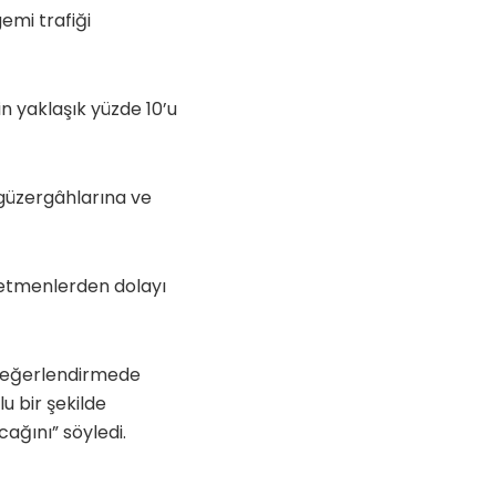
gemi trafiği
in yaklaşık yüzde 10’u
 güzergâhlarına ve
el etmenlerden dolayı
 değerlendirmede
u bir şekilde
ağını” söyledi.