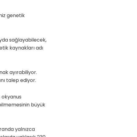
niz genetik
fayda sağlayabilecek,
etik kaynakları adı
ak ayırabiliyor.
nı talep ediyor.
n okyanus
 bilmemesinin büyük
kranda yalnızca