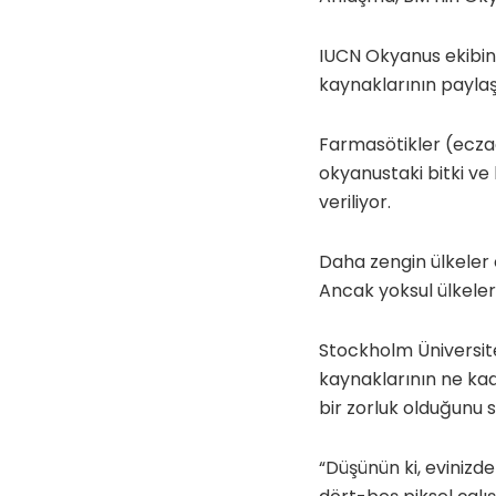
IUCN Okyanus ekibini
kaynaklarının paylaş
Farmasötikler (eczacı
okyanustaki bitki ve
veriliyor.
Daha zengin ülkeler 
Ancak yoksul ülkeler 
Stockholm Üniversite
kaynaklarının ne kad
bir zorluk olduğunu s
“Düşünün ki, evinizd