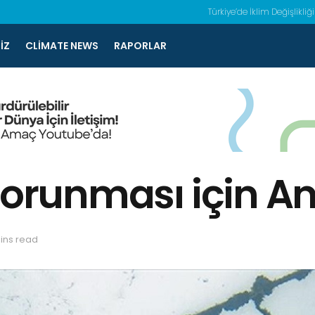
Türkiye’de İklim Değişlikliği
IZ
CLIMATE NEWS
RAPORLAR
 Korunması için A
ins read