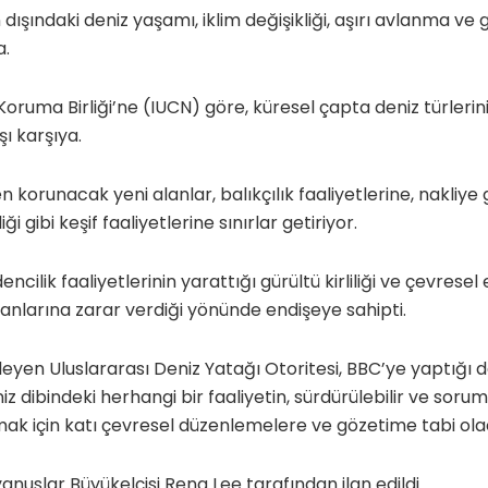
dışındaki deniz yaşamı, iklim değişikliği, aşırı avlanma ve 
a.
oruma Birliği’ne (IUCN) göre, küresel çapta deniz türlerin
şı karşıya.
 korunacak yeni alanlar, balıkçılık faaliyetlerine, nakliye
i gibi keşif faaliyetlerine sınırlar getiriyor.
ncilik faaliyetlerinin yarattığı gürültü kirliliği ve çevres
anlarına zarar verdiği yönünde endişeye sahipti.
eyen Uluslararası Deniz Yatağı Otoritesi, BBC’ye yaptığı
z dibindeki herhangi bir faaliyetin, sürdürülebilir ve soruml
ak için katı çevresel düzenlemelere ve gözetime tabi olac
nuslar Büyükelçisi Rena Lee tarafından ilan edildi.