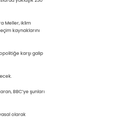
uslarda yaklaşık 230
Meller, iklim
 geçim kaynaklarını
opolitiğe karşı galip
kecek.
Karan, BBC’ye şunları
yasal olarak