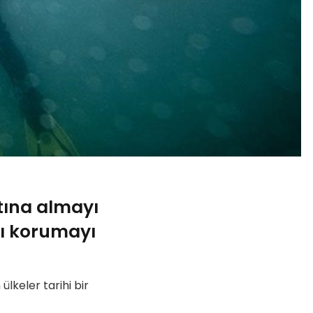
tına almayı
nı korumayı
lkeler tarihi bir