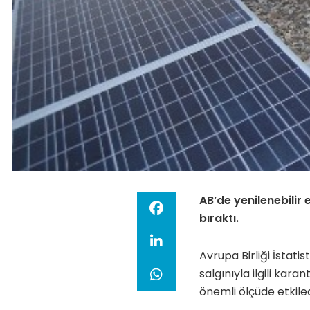
AB’de yenilenebilir 
bıraktı.
Avrupa Birliği İstat
salgınıyla ilgili kar
önemli ölçüde etkiled