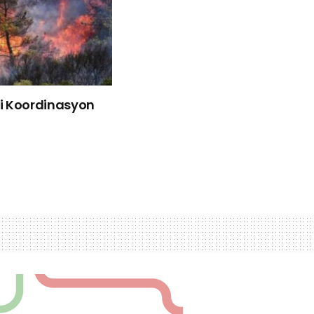
liği Koordinasyon