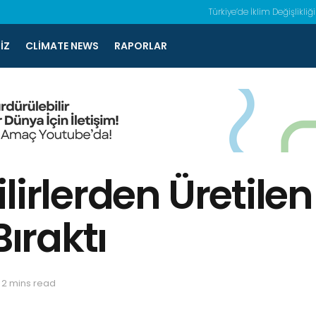
Türkiye’de İklim Değişlikliği
IZ
CLIMATE NEWS
RAPORLAR
irlerden Üretilen 
Bıraktı
 2 mins read