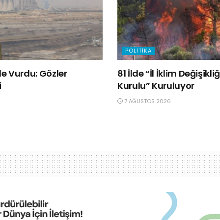
POLITIKA
e Vurdu: Gözler
81 İlde “İl İklim Değişik
i
Kurulu” Kuruluyor
7 AĞUSTOS 2026