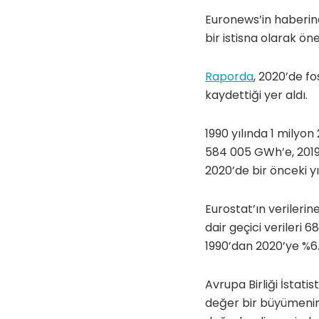
Euronews’in haberine 
bir istisna olarak öne
Raporda
, 2020’de f
kaydettiği yer aldı.
1990 yılında 1 milyo
584 005 GWh’e, 2019’
2020’de bir önceki y
Eurostat’ın verilerin
dair geçici verileri 
1990’dan 2020’ye %6.
Avrupa Birliği İstati
değer bir büyümenin o