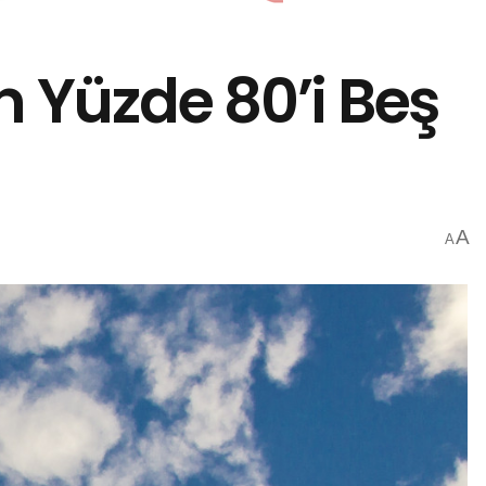
n Yüzde 80’i Beş
A
A