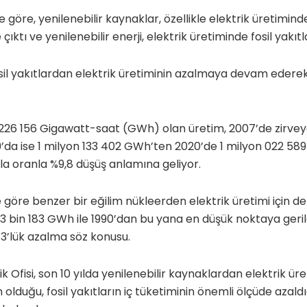
göre, yenilenebilir kaynaklar, özellikle elektrik üretimind
 çıktı ve yenilenebilir enerji, elektrik üretiminde fosil yakıtl
osil yakıtlardan elektrik üretiminin azalmaya devam edere
n 226 156 Gigawatt-saat (GWh) olan üretim, 2007’de zirvey
da ise 1 milyon 133 402 GWh’ten 2020’de 1 milyon 022 589
ıla oranla %9,8 düşüş anlamına geliyor.
e göre benzer bir eğilim nükleerden elektrik üretimi için de
683 bin 183 GWh ile 1990’dan bu yana en düşük noktaya geril
3’lük azalma söz konusu.
stik Ofisi, son 10 yılda yenilenebilir kaynaklardan elektrik ü
lduğu, fosil yakıtların iç tüketiminin önemli ölçüde azaldı