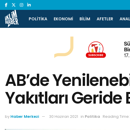
POLITIKA
EKONOMI
BILIM
AFETLER
ANAL
AB’de Yenilenebil
Yakıtları Geride 
by
Haber Merkezi
30 Haziran 2021
in
Politika
Reading Time: