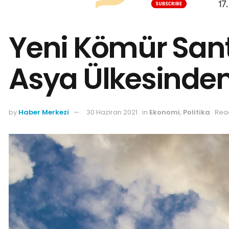
Yeni Kömür Santr
Asya Ülkesinden
by
Haber Merkezi
30 Haziran 2021
in
Ekonomi
,
Politika
Read