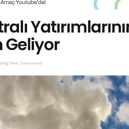
alı Yatırımlarını
 Geliyor
ing Time: 2 mins read