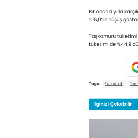
Bir önceki yılla karşı
%18,0’lik düşüş göster
Taşkömürü tüketimi 2
tüketimi de %44,9 dü
Tags:
Eurostat
fosi
İlginizi
Çekebilir