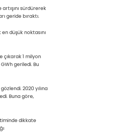
e artışını sürdürerek
arı geride bıraktı.
k en düşük noktasını
e çıkarak 1 milyon
 GWh geriledi. Bu
 gözlendi. 2020 yılına
edi. Buna göre,
retiminde dikkate
ğı