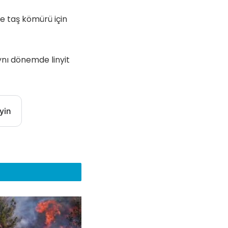
 ve taş kömürü için
ynı dönemde linyit
yin