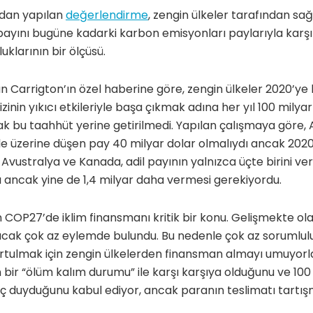
ndan yapılan
değerlendirme
, zengin ülkeler tarafından sa
payını bugüne kadarki karbon emisyonları paylarıyla karşıl
uklarının bir ölçüsü.
 Carrigton’ın özel haberine göre, zengin ülkeler 2020’ye
rizinin yıkıcı etkileriyle başa çıkmak adına her yıl 100 mily
k bu taahhüt yerine getirilmedi. Yapılan çalışmaya göre,
le üzerine düşen pay 40 milyar dolar olmalıydı ancak 202
 Avustralya ve Kanada, adil payının yalnızca üçte birini verir
 ancak yine de 1,4 milyar daha vermesi gerekiyordu.
COP27’de iklim finansmanı kritik bir konu. Gelişmekte olan 
ak çok az eylemde bulundu. Bu nedenle çok az sorumlulukl
kurtulmak için zengin ülkelerden finansman almayı umuyorla
 bir “ölüm kalım durumu” ile karşı karşıya olduğunu ve 10
aç duyduğunu kabul ediyor, ancak paranın teslimatı tartış