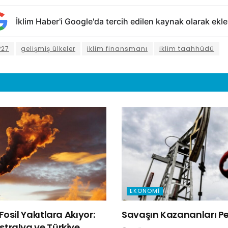
İklim Haber'i Google'da tercih edilen kaynak olarak ekle
P27
gelişmiş ülkeler
iklim finansmanı
iklim taahhüdü
EKONOMI
Fosil Yakıtlara Akıyor:
Savaşın Kazananları Pet
tralya ve Türkiye