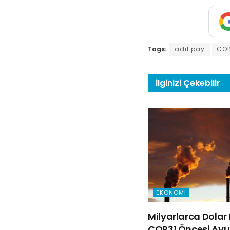
Tags:
adil pay
CO
İlginizi
Çekebilir
EKONOMI
Milyarlarca Dolar 
COP31 Öncesi Avus