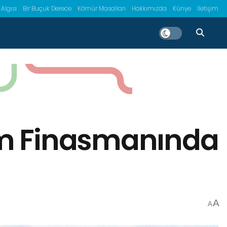
 Algısı
Bir Buçuk Derece
Kömür Masalları
Hakkımızda
Künye
İletişim
lim Finasmanında
A
A