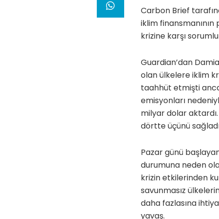
Carbon Brief tarafı
iklim finansmanının 
krizine karşı sorumlul
Guardian’dan Damian
olan ülkelere iklim k
taahhüt etmişti anca
emisyonları nedeniy
milyar dolar aktardı.
dörtte üçünü sağladı
Pazar günü başlayan 
durumuna neden olac
krizin etkilerinden 
savunmasız ülkelerin
daha fazlasına ihtiy
yavaş.