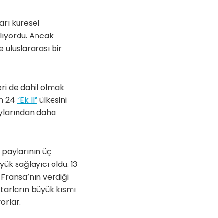
arı küresel
lıyordu. Ancak
 uluslararası bir
ri de dahil olmak
an 24
“Ek II”
ülkesini
aylarından daha
 paylarının üç
ük sağlayıcı oldu. 13
Fransa’nın verdiği
ktarların büyük kısmı
orlar.