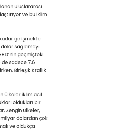
ğlanan uluslararası
aştırıyor ve bu iklim
 kadar gelişmekte
ar dolar sağlamayı
 ABD’nin geçmişteki
0’de sadece 7.6
ken, Birleşik Krallık
ülkeler iklim acil
arı oldukları bir
r. Zengin ülkeler,
0 milyar dolardan çok
malı ve oldukça