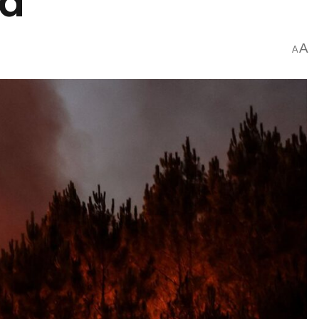
da
A
A