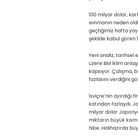
100 milyar dolar, ka
ısınmanın neden old
geçtiğimiz hafta yay
şekilde kabul gören 1
Yeni analiz, tarihse
üzere BM iklim anla
kapsıyor. Çalışma, b
fazlasını verdiğini gö
İsviçre’nin ayırdığı 
katından fazlaydı. J
milyar dolar Japonya
miktarın büyük kısmı
hibe. Halihazırda büy