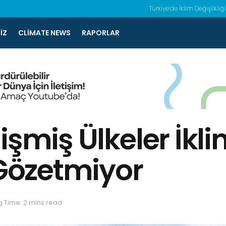
Türkiye’de İklim Değişlikliği
IZ
CLIMATE NEWS
RAPORLAR
lişmiş Ülkeler İk
 Gözetmiyor
 Time: 2 mins read