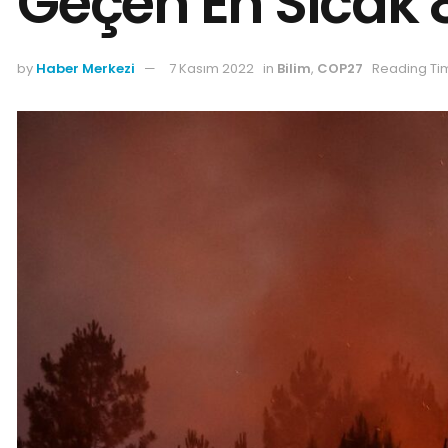
Geçen En Sıcak 
by
Haber Merkezi
7 Kasım 2022
in
Bilim
,
COP27
Reading Ti