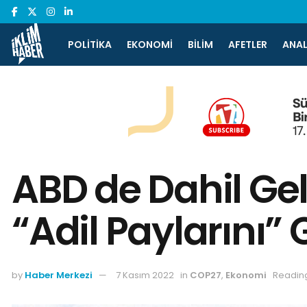
POLITIKA
EKONOMI
BILIM
AFETLER
ANAL
ABD de Dahil Ge
“Adil Paylarını”
by
Haber Merkezi
7 Kasım 2022
in
COP27
,
Ekonomi
Reading