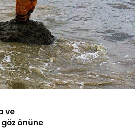
a ve
” göz önüne