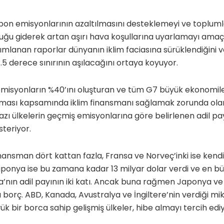
rbon emisyonlarının azaltılmasını desteklemeyi ve topluml
uğu giderek artan aşırı hava koşullarına uyarlamayı amaç
ımlanan raporlar dünyanın iklim faciasına sürüklendiğini ve
.5 derece sınırının aşılacağını ortaya koyuyor.
l emisyonların %40’ını oluşturan ve tüm G7 büyük ekonomile
şması kapsamında iklim finansmanı sağlamak zorunda ol
azı ülkelerin geçmiş emisyonlarına göre belirlenen adil p
steriyor.
finansman dört kattan fazla, Fransa ve Norveç’inki ise kendi
aponya ise bu zamana kadar 13 milyar dolar verdi ve en büy
’nın adil payının iki katı. Ancak buna rağmen Japonya ve 
 borç. ABD, Kanada, Avustralya ve İngiltere’nin verdiği mi
ük bir borca sahip gelişmiş ülkeler, hibe almayı tercih ediy