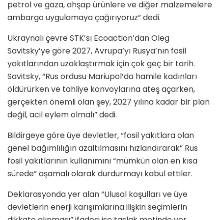
petrol ve gaza, ahşap ürünlere ve diğer malzemelere
ambargo uygulamaya çağırıyoruz” dedi.
Ukraynalı çevre STK’sı Ecoaction’dan Oleg
Savitsky’ye göre 2027, Avrupa’yı Rusya’nın fosil
yakıtlarından uzaklaştırmak için çok geç bir tarih.
Savitsky, “Rus ordusu Mariupol’da hamile kadınları
öldürürken ve tahliye konvoylarına ateş açarken,
gerçekten önemli olan şey, 2027 yılına kadar bir plan
değil, acil eylem olmalı” dedi.
Bildirgeye göre üye devletler, “fosil yakıtlara olan
genel bağımlılığın azaltılmasını hızlandırarak” Rus
fosil yakıtlarının kullanımını “mümkün olan en kısa
sürede” aşamalı olarak durdurmayı kabul ettiler.
Deklarasyonda yer alan “Ulusal koşulları ve üye
devletlerin enerji karışımlarına ilişkin seçimlerin
dikkate alınması” ifadesi ise taslak metinde yer