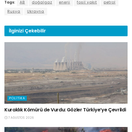
Tags:
AB
doğalgaz
enerji
fosil yakıt
petrol
Rusya
Ukrayna
İlginizi
Çekebilir
POLITIKA
Kuraklık Kömürü de Vurdu: Gözler Türkiye’ye Çevrildi
7 AĞUSTOS 2026