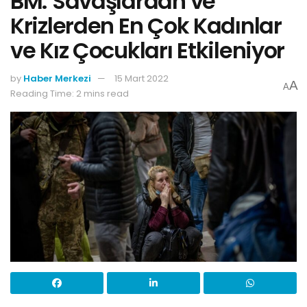
BM: Savaşlardan ve
Krizlerden En Çok Kadınlar
ve Kız Çocukları Etkileniyor
by
Haber Merkezi
15 Mart 2022
A
A
Reading Time: 2 mins read