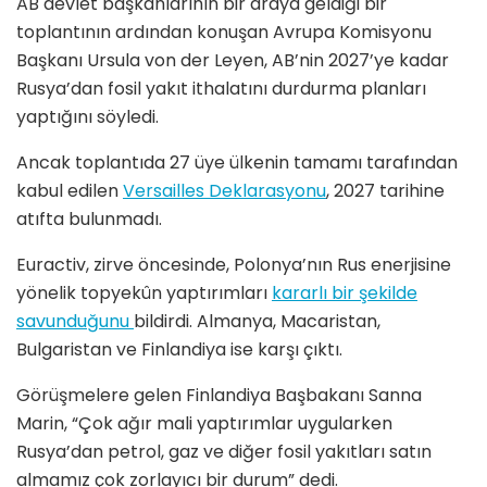
AB devlet başkanlarının bir araya geldiği bir
toplantının ardından konuşan Avrupa Komisyonu
Başkanı Ursula von der Leyen, AB’nin 2027’ye kadar
Rusya’dan fosil yakıt ithalatını durdurma planları
yaptığını söyledi.
Ancak toplantıda 27 üye ülkenin tamamı tarafından
kabul edilen
Versailles Deklarasyonu
, 2027 tarihine
atıfta bulunmadı.
Euractiv, zirve öncesinde, Polonya’nın Rus enerjisine
yönelik topyekûn yaptırımları
kararlı bir şekilde
savunduğunu
bildirdi. Almanya, Macaristan,
Bulgaristan ve Finlandiya ise karşı çıktı.
Görüşmelere gelen Finlandiya Başbakanı Sanna
Marin, “Çok ağır mali yaptırımlar uygularken
Rusya’dan petrol, gaz ve diğer fosil yakıtları satın
almamız çok zorlayıcı bir durum” dedi.