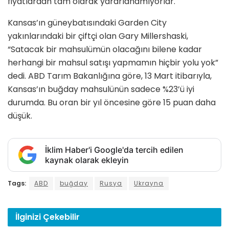
fiyatlardan tam olarak yararlanamıyorlar.
Kansas’ın güneybatısındaki Garden City
yakınlarındaki bir çiftçi olan Gary Millershaski,
“Satacak bir mahsulümün olacağını bilene kadar
herhangi bir mahsul satışı yapmamın hiçbir yolu yok”
dedi. ABD Tarım Bakanlığına göre, 13 Mart itibarıyla,
Kansas’ın buğday mahsulünün sadece %23’ü iyi
durumda. Bu oran bir yıl öncesine göre 15 puan daha
düşük.
İklim Haber'i Google'da tercih edilen
kaynak olarak ekleyin
Tags:
ABD
buğday
Rusya
Ukrayna
İlginizi
Çekebilir