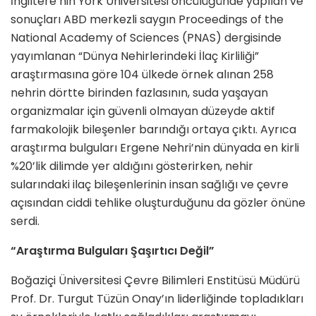
İngiltere’nin York Üniversitesi öncülüğünde yapılan ve
sonuçları ABD merkezli saygın Proceedings of the
National Academy of Sciences (PNAS) dergisinde
yayımlanan “Dünya Nehirlerindeki İlaç Kirliliği”
araştırmasına göre 104 ülkede örnek alınan 258
nehrin dörtte birinden fazlasının, suda yaşayan
organizmalar için güvenli olmayan düzeyde aktif
farmakolojik bileşenler barındığı ortaya çıktı. Ayrıca
araştırma bulguları Ergene Nehri’nin dünyada en kirli
%20’lik dilimde yer aldığını gösterirken, nehir
sularındaki ilaç bileşenlerinin insan sağlığı ve çevre
açısından ciddi tehlike oluşturduğunu da gözler önüne
serdi.
“Araştırma Bulguları Şaşırtıcı Değil”
Boğaziçi Üniversitesi Çevre Bilimleri Enstitüsü Müdürü
Prof. Dr. Turgut Tüzün Onay’ın liderliğinde topladıkları