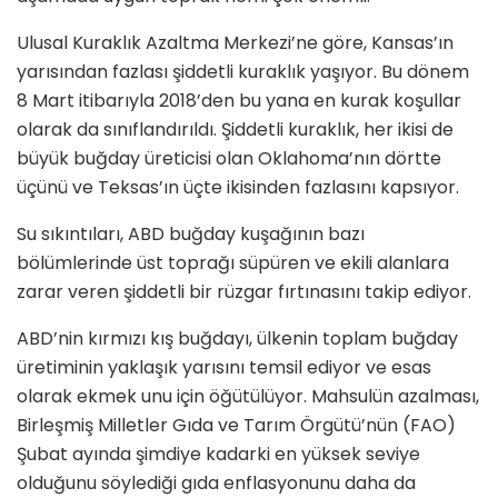
Ulusal Kuraklık Azaltma Merkezi’ne göre, Kansas’ın
yarısından fazlası şiddetli kuraklık yaşıyor. Bu dönem
8 Mart itibarıyla 2018’den bu yana en kurak koşullar
olarak da sınıflandırıldı. Şiddetli kuraklık, her ikisi de
büyük buğday üreticisi olan Oklahoma’nın dörtte
üçünü ve Teksas’ın üçte ikisinden fazlasını kapsıyor.
Su sıkıntıları, ABD buğday kuşağının bazı
bölümlerinde üst toprağı süpüren ve ekili alanlara
zarar veren şiddetli bir rüzgar fırtınasını takip ediyor.
ABD’nin kırmızı kış buğdayı, ülkenin toplam buğday
üretiminin yaklaşık yarısını temsil ediyor ve esas
olarak ekmek unu için öğütülüyor. Mahsulün azalması,
Birleşmiş Milletler Gıda ve Tarım Örgütü’nün (FAO)
Şubat ayında şimdiye kadarki en yüksek seviye
olduğunu söylediği gıda enflasyonunu daha da