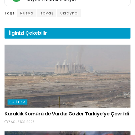
Tags:
Rusya
savaş
Ukrayna
İlginizi
Çekebilir
POLITIKA
Kuraklık Kömürü de Vurdu: Gözler Türkiye’ye Çevrildi
7 AĞUSTOS 2026