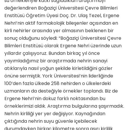
su örnekleriyle katkı sağladıkları araştırmayı
değerlendiren Boğaziçi Üniversitesi Çevre Bilimleri
Enstitüsü Öğretim Üyesi Doç. Dr. Ulaş Tezel, Ergene
Nehri’nin aktif farmakolojik bileşenler açısından en
kirli nehirler arasında yer almasının beklenen bir
sonuç olduğunu söyledi: “Boğaziçi Üniversitesi Çevre
Bilimleri Enstitüsü olarak Ergene Nehri üzerinde uzun
yıllardır çalışıyoruz. Bundan birkaç yıl önce
yayımladığımız bir araştırmada nehrin sanayi
atıklarıyla nasıl yoğun şekilde kirletildiğini gözler
önüne sermiştik. York Üniversitesi’nin liderliğinde
100’den fazla ülkede 258 nehirden o ülkelerdeki
uzmanların da desteğiyle örnekler toplandı. Biz de
Ergene Nehri’nin dokuz farklı noktasından bu
örneklerimizi aldık. Araştırma bulgularına şaşırmadık.
Nehrin kirliliği yer yer değişiyor. Kaynağından
çıktığında nehrin suyu güvenle içebilecek
durumdayken birkaç kilometre sonra aşırı kirlilik