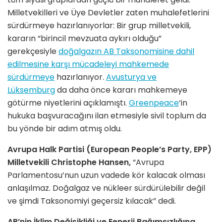
Milletvekilleri ve Üye Devletler zaten muhalefetlerini
sürdürmeye hazırlanıyorlar: Bir grup milletvekili,
kararın “birincil mevzuata aykırı olduğu”
gerekçesiyle
doğalgazın AB Taksonomisine dahil
edilmesine karşı mücadeleyi mahkemede
sürdürmeye
hazırlanıyor.
Avusturya ve
Lüksemburg
da daha önce kararı mahkemeye
götürme niyetlerini açıklamıştı.
Greenpeace
‘in
hukuka başvuracağını ilan etmesiyle sivil toplum da
bu yönde bir adım atmış oldu.
Avrupa Halk Partisi (European People’s Party, EPP)
Milletvekili Christophe Hansen,
“Avrupa
Parlamentosu’nun uzun vadede kör kalacak olması
anlaşılmaz. Doğalgaz ve nükleer sürdürülebilir değil
ve şimdi Taksonomiyi geçersiz kılacak” dedi.
AB’nin İklim Değişikliği ve Eenerji Bağımsızlığına