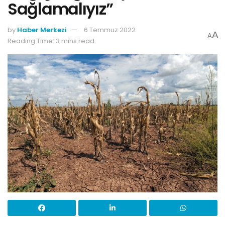
Sağlamalıyız”
by
Haber Merkezi
6 Temmuz 2022
A
A
Reading Time: 3 mins read