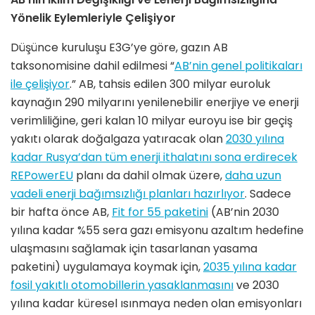
Yönelik Eylemleriyle Çelişiyor
Düşünce kuruluşu E3G’ye göre, gazın AB
taksonomisine dahil edilmesi “
AB’nin genel politikaları
ile çelişiyor
.” AB, tahsis edilen 300 milyar euroluk
kaynağın 290 milyarını yenilenebilir enerjiye ve enerji
verimliliğine, geri kalan 10 milyar euroyu ise bir geçiş
yakıtı olarak doğalgaza yatıracak olan
2030 yılına
kadar Rusya’dan tüm enerji ithalatını sona erdirecek
REPowerEU
planı da dahil olmak üzere,
daha uzun
vadeli enerji bağımsızlığı planları hazırlıyor
. Sadece
bir hafta önce AB,
Fit for 55 paketini
(AB’nin 2030
yılına kadar %55 sera gazı emisyonu azaltım hedefine
ulaşmasını sağlamak için tasarlanan yasama
paketini) uygulamaya koymak için,
2035 yılına kadar
fosil yakıtlı otomobillerin yasaklanmasını
ve 2030
yılına kadar küresel ısınmaya neden olan emisyonları