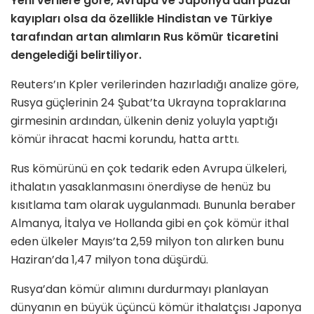
Yeni verilere göre,
Avrupa ve Japonya’dan pazar
kayıpları olsa da özellikle Hindistan ve Türkiye
tarafından artan alımların Rus kömür ticaretini
dengelediği belirtiliyor.
Reuters’ın Kpler verilerinden hazırladığı analize göre,
Rusya güçlerinin 24 Şubat’ta Ukrayna topraklarına
girmesinin ardından, ülkenin deniz yoluyla yaptığı
kömür ihracat hacmi korundu, hatta arttı.
Rus kömürünü en çok tedarik eden Avrupa ülkeleri,
ithalatın yasaklanmasını önerdiyse de henüz bu
kısıtlama tam olarak uygulanmadı. Bununla beraber
Almanya, İtalya ve Hollanda gibi en çok kömür ithal
eden ülkeler Mayıs’ta 2,59 milyon ton alırken bunu
Haziran’da 1,47 milyon tona düşürdü.
Rusya’dan kömür alımını durdurmayı planlayan
dünyanın en büyük üçüncü kömür ithalatçısı Japonya