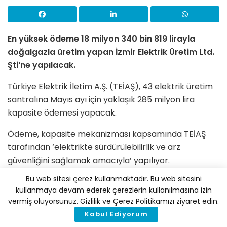
En yüksek ödeme 18 milyon 340 bin 819 lirayla
doğalgazla üretim yapan İzmir Elektrik Üretim Ltd.
Şti‘ne yapılacak.
Türkiye Elektrik İletim A.Ş. (TEİAŞ), 43 elektrik üretim
santralına Mayıs ayı için yaklaşık 285 milyon lira
kapasite ödemesi yapacak.
Ödeme, kapasite mekanizması kapsamında TEİAŞ
tarafından ‘elektrikte sürdürülebilirlik ve arz
güvenliğini sağlamak amacıyla’ yapılıyor.
Bu web sitesi çerez kullanmaktadır. Bu web sitesini
TEİAŞ’ın internet sitesindeki listeye göre en yüksek
kullanmaya devam ederek çerezlerin kullanılmasına izin
ödeme 18 milyon 340 bin 819 lirayla doğalgazla
vermiş oluyorsunuz. Gizlilik ve Çerez Politikamızı ziyaret edin.
üretim yapan İzmir Elektrik Üretim Ltd. Şti
‘
ne
Kabul Ediyorum
yapılacak.