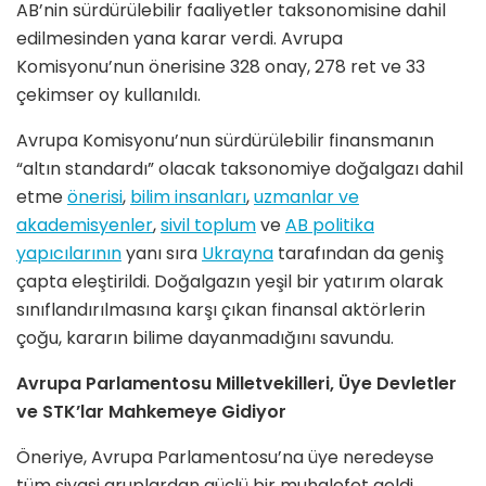
AB’nin sürdürülebilir faaliyetler taksonomisine dahil
edilmesinden yana karar verdi. Avrupa
Komisyonu’nun önerisine 328 onay, 278 ret ve 33
çekimser oy kullanıldı.
Avrupa Komisyonu’nun sürdürülebilir finansmanın
“altın standardı” olacak taksonomiye doğalgazı dahil
etme
önerisi
,
bilim insanları
,
uzmanlar ve
akademisyenler
,
sivil toplum
ve
AB politika
yapıcılarının
yanı sıra
Ukrayna
tarafından da geniş
çapta eleştirildi. Doğalgazın yeşil bir yatırım olarak
sınıflandırılmasına karşı çıkan finansal aktörlerin
çoğu, kararın bilime dayanmadığını savundu.
Avrupa Parlamentosu Milletvekilleri, Üye Devletler
ve STK’lar Mahkemeye Gidiyor
Öneriye, Avrupa Parlamentosu’na üye neredeyse
tüm siyasi gruplardan güçlü bir muhalefet geldi.