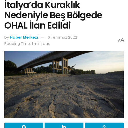
İtalya’da Kuraklık
Nedeniyle Beş Bölgede
OHAL İlan Edildi
by
Haber Merkezi
6 Temmuz 2022
A
A
Reading Time: 1 min read