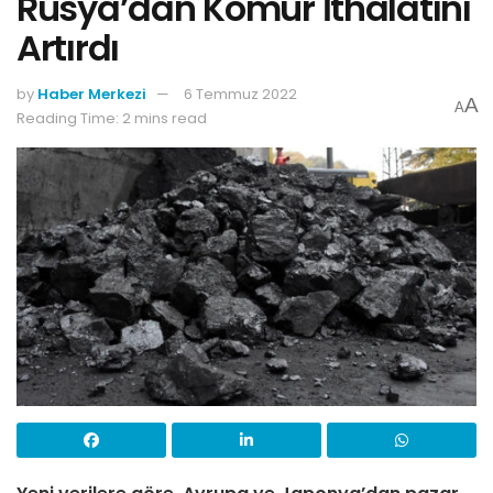
Rusya’dan Kömür İthalatını
Artırdı
by
Haber Merkezi
6 Temmuz 2022
A
A
Reading Time: 2 mins read