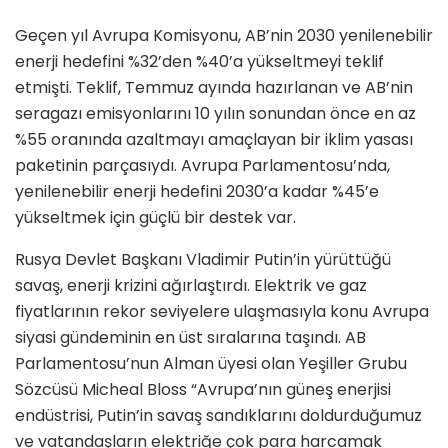
Geçen yıl Avrupa Komisyonu, AB’nin 2030 yenilenebilir
enerji hedefini %32’den %40’a yükseltmeyi teklif
etmişti. Teklif, Temmuz ayında hazırlanan ve AB’nin
seragazı emisyonlarını 10 yılın sonundan önce en az
%55 oranında azaltmayı amaçlayan bir iklim yasası
paketinin parçasıydı. Avrupa Parlamentosu’nda,
yenilenebilir enerji hedefini 2030’a kadar %45’e
yükseltmek için güçlü bir destek var.
Rusya Devlet Başkanı Vladimir Putin’in yürüttüğü
savaş, enerji krizini ağırlaştırdı. Elektrik ve gaz
fiyatlarının rekor seviyelere ulaşmasıyla konu Avrupa
siyasi gündeminin en üst sıralarına taşındı. AB
Parlamentosu’nun Alman üyesi olan Yeşiller Grubu
Sözcüsü Micheal Bloss “Avrupa’nın güneş enerjisi
endüstrisi, Putin’in savaş sandıklarını doldurduğumuz
ve vatandaşların elektriğe çok para harcamak