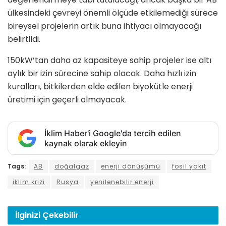
ülkesindeki çevreyi önemli ölçüde etkilemediği sürece
bireysel projelerin artık buna ihtiyacı olmayacağı
belirtildi.
150kW’tan daha az kapasiteye sahip projeler ise altı
aylık bir izin sürecine sahip olacak. Daha hızlı izin
kuralları, bitkilerden elde edilen biyokütle enerji
üretimi için geçerli olmayacak.
İklim Haber'i Google'da tercih edilen
kaynak olarak ekleyin
Tags:
AB
doğalgaz
enerji dönüşümü
fosil yakıt
iklim krizi
Rusya
yenilenebilir enerji
İlginizi
Çekebilir