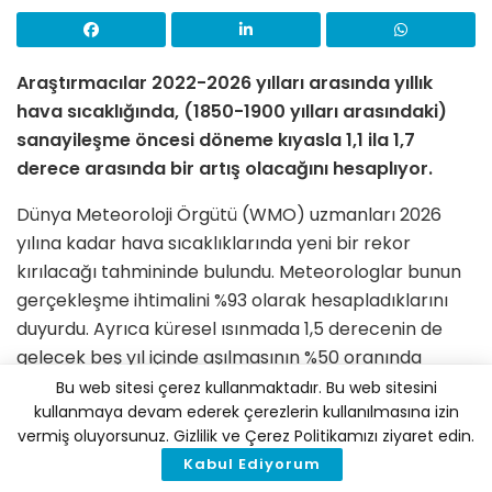
Araştırmacılar 2022-2026 yılları arasında yıllık
hava sıcaklığında, (1850-1900 yılları arasındaki)
sanayileşme öncesi döneme kıyasla 1,1 ila 1,7
derece arasında bir artış olacağını hesaplıyor.
Dünya Meteoroloji Örgütü (WMO) uzmanları 2026
yılına kadar hava sıcaklıklarında yeni bir rekor
kırılacağı tahmininde bulundu. Meteorologlar bunun
gerçekleşme ihtimalini %93 olarak hesapladıklarını
duyurdu. Ayrıca küresel ısınmada 1,5 derecenin de
gelecek beş yıl içinde aşılmasının %50 oranında
mümkün olduğu belirtildi. Ancak bu, dünyanın 1,5
Bu web sitesi çerez kullanmaktadır. Bu web sitesini
kullanmaya devam ederek çerezlerin kullanılmasına izin
derecelik uzun vadeli ısınma eşiğini geçeceği
vermiş oluyorsunuz. Gizlilik ve Çerez Politikamızı ziyaret edin.
anlamına gelmiyor. Hava sıcaklıklarının
Kabul Ediyorum
kaydedilmeye başlamasından beri dünyada en sıcak