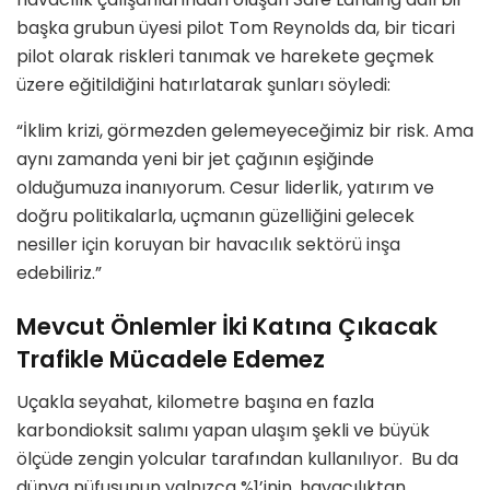
başka grubun üyesi pilot Tom Reynolds da, bir ticari
pilot olarak riskleri tanımak ve harekete geçmek
üzere eğitildiğini hatırlatarak şunları söyledi:
“İklim krizi, görmezden gelemeyeceğimiz bir risk. Ama
aynı zamanda yeni bir jet çağının eşiğinde
olduğumuza inanıyorum. Cesur liderlik, yatırım ve
doğru politikalarla, uçmanın güzelliğini gelecek
nesiller için koruyan bir havacılık sektörü inşa
edebiliriz.”
Mevcut Önlemler İki Katına Çıkacak
Trafikle Mücadele Edemez
Uçakla seyahat, kilometre başına en fazla
karbondioksit salımı yapan ulaşım şekli ve büyük
ölçüde zengin yolcular tarafından kullanılıyor. Bu da
dünya nüfusunun yalnızca %1’inin, havacılıktan