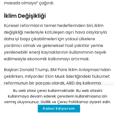
masada olmaya” çağırdı.
İklim Değişikliği
Küresel reformların temel hedeflerinden biri, iklim
değişikliği nedeniyle kötüleşen aşırı hava olaylarıyla
daha iyi başa çıkabilmeleri için yoksul ülkelere
yardımcı olmak ve geleneksel fosil yakıtlar yerine
yenilenebilir enerji kaynaklarının kullanımının teşvik
edilmesiyle ekonomik kalkınmayı artırmak.
Başkan Donald Trump, BM Paris İklim Anlaşması’ndan
çekilirken, milyarder Elon Musk liderliğindeki hükümet
reformunun bir parçası olarak, ABD dış kalkınma
yardımlarını %80’den fazla azalttı ve birçok yoksul
Bu web sitesi çerez kullanmaktadır. Bu web sitesini
ülkeyi etkileyen bir ticaret savaşına girişti.
kullanmaya devam ederek çerezlerin kullanılmasına izin
vermiş oluyorsunuz. Gizlilik ve Çerez Politikamızı ziyaret edin.
ABD’nin FFD4 belgesinde karşı çıktığı konular
Kabul Ediyorum
arasında, sürdürülebilir kalkınmayı finanse etmek için,