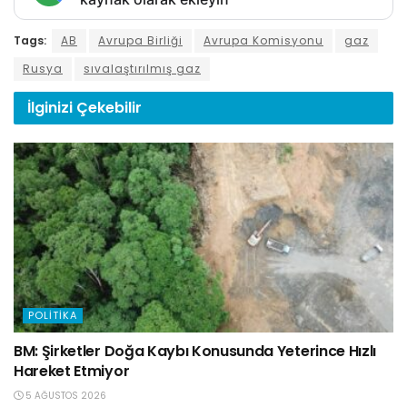
Tags:
AB
Avrupa Birliği
Avrupa Komisyonu
gaz
Rusya
sıvalaştırılmış gaz
İlginizi
Çekebilir
POLITIKA
BM: Şirketler Doğa Kaybı Konusunda Yeterince Hızlı
Hareket Etmiyor
5 AĞUSTOS 2026