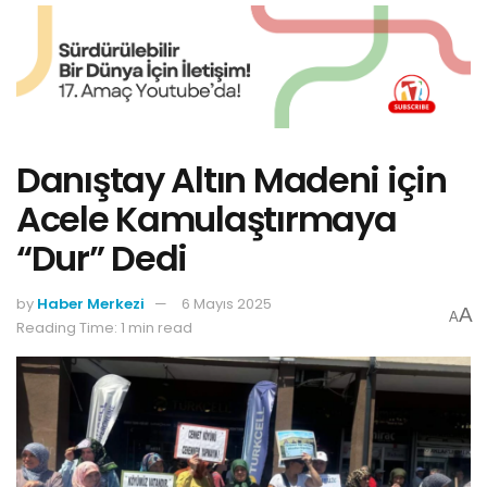
Danıştay Altın Madeni için
Acele Kamulaştırmaya
“Dur” Dedi
by
Haber Merkezi
6 Mayıs 2025
A
A
Reading Time: 1 min read