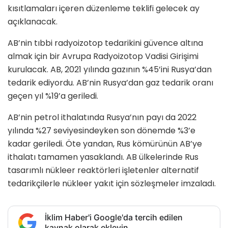
kısıtlamaları içeren düzenleme teklifi gelecek ay
açıklanacak.
AB’nin tıbbi radyoizotop tedarikini güvence altına
almak için bir Avrupa Radyoizotop Vadisi Girişimi
kurulacak. AB, 2021 yılında gazının %45’ini Rusya’dan
tedarik ediyordu. AB’nin Rusya’dan gaz tedarik oranı
geçen yıl %19’a geriledi.
AB’nin petrol ithalatında Rusya’nın payı da 2022
yılında %27 seviyesindeyken son dönemde %3’e
kadar geriledi. Öte yandan, Rus kömürünün AB’ye
ithalatı tamamen yasaklandı. AB ülkelerinde Rus
tasarımlı nükleer reaktörleri işletenler alternatif
tedarikçilerle nükleer yakıt için sözleşmeler imzaladı.
İklim Haber'i Google'da tercih edilen
kaynak olarak ekleyin