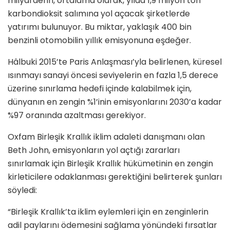
milyarderin, ortalama olarak, yılda 1,9 milyon ton
karbondioksit salımına yol açacak şirketlerde
yatırımı bulunuyor. Bu miktar, yaklaşık 400 bin
benzinli otomobilin yıllık emisyonuna eşdeğer.
Hâlbuki 2015’te Paris Anlaşması’yla belirlenen, küresel
ısınmayı sanayi öncesi seviyelerin en fazla 1,5 derece
üzerine sınırlama hedefi içinde kalabilmek için,
dünyanın en zengin %1’inin emisyonlarını 2030’a kadar
%97 oranında azaltması gerekiyor.
Oxfam Birleşik Krallık iklim adaleti danışmanı olan
Beth John, emisyonların yol açtığı zararları
sınırlamak için Birleşik Krallık hükümetinin en zengin
kirleticilere odaklanması gerektiğini belirterek şunları
söyledi:
“Birleşik Krallık’ta iklim eylemleri için en zenginlerin
adil paylarını ödemesini sağlama yönündeki fırsatlar