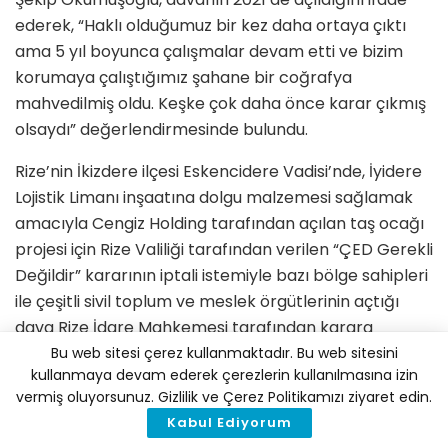
ederek, “Haklı olduğumuz bir kez daha ortaya çıktı
ama 5 yıl boyunca çalışmalar devam etti ve bizim
korumaya çalıştığımız şahane bir coğrafya
mahvedilmiş oldu. Keşke çok daha önce karar çıkmış
olsaydı” değerlendirmesinde bulundu.
Rize’nin İkizdere ilçesi Eskencidere Vadisi’nde, İyidere
Lojistik Limanı inşaatına dolgu malzemesi sağlamak
amacıyla Cengiz Holding tarafından açılan taş ocağı
projesi için Rize Valiliği tarafından verilen “ÇED Gerekli
Değildir” kararının iptali istemiyle bazı bölge sahipleri
ile çeşitli sivil toplum ve meslek örgütlerinin açtığı
dava Rize İdare Mahkemesi tarafından karara
bağlandı.
Bu web sitesi çerez kullanmaktadır. Bu web sitesini
kullanmaya devam ederek çerezlerin kullanılmasına izin
Mahkeme, Ulaştırma ve Altyapı Bakanlığı, Cengiz
vermiş oluyorsunuz. Gizlilik ve Çerez Politikamızı ziyaret edin.
İnşaat Sanayi ve Ticaret A.Ş. ile Yapı ve Yapı İnşaat
Kabul Ediyorum
Taahhüt Sanayi ve Ticaret A.Ş.’nin “davalı Rize Valiliği