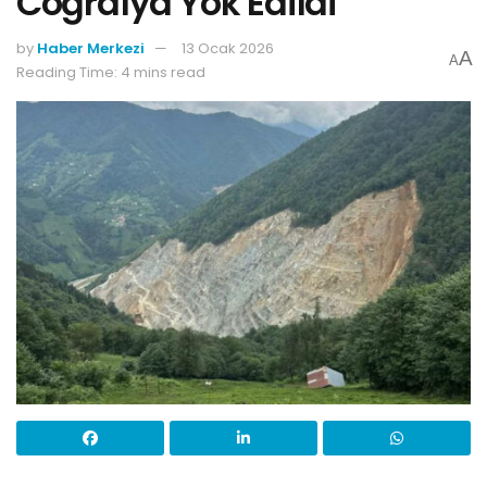
Coğrafya Yok Edildi”
by
Haber Merkezi
13 Ocak 2026
A
A
Reading Time: 4 mins read