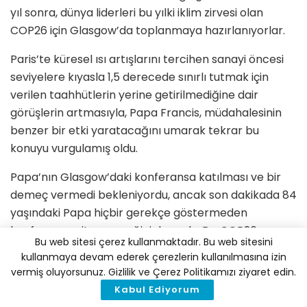
yıl sonra, dünya liderleri bu yılki iklim zirvesi olan
COP26 için Glasgow’da toplanmaya hazırlanıyorlar.
Paris’te küresel ısı artışlarını tercihen sanayi öncesi
seviyelere kıyasla 1,5 derecede sınırlı tutmak için
verilen taahhütlerin yerine getirilmediğine dair
görüşlerin artmasıyla, Papa Francis, müdahalesinin
benzer bir etki yaratacağını umarak tekrar bu
konuyu vurgulamış oldu.
Papa’nın Glasgow’daki konferansa katılması ve bir
demeç vermedi bekleniyordu, ancak son dakikada 84
yaşındaki Papa hiçbir gerekçe göstermeden
konferansa gitmeyeceğini duyurdu. Bu, COP26
Bu web sitesi çerez kullanmaktadır. Bu web sitesini
organizatörleri için biraz sarsıcı oldu, çünkü Papanın
kullanmaya devam ederek çerezlerin kullanılmasına izin
“Dünyanın iklim değişikliğini kontrol altına almak için
vermiş oluyorsunuz. Gizlilik ve Çerez Politikamızı ziyaret edin.
dünyanın en iyi son şansı” olarak adlandırılan zirveye
Kabul Ediyorum
daha fazla ağırlık vereceği umuluyordu.