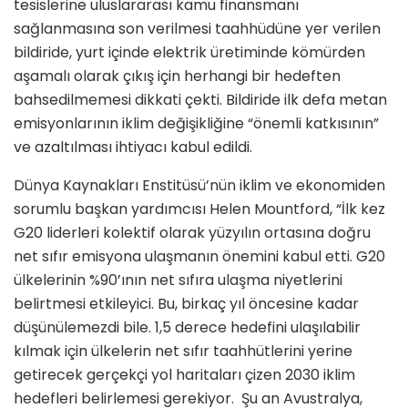
tesislerine uluslararası kamu finansmanı
sağlanmasına son verilmesi taahhüdüne yer verilen
bildiride, yurt içinde elektrik üretiminde kömürden
aşamalı olarak çıkış için herhangi bir hedeften
bahsedilmemesi dikkati çekti. Bildiride ilk defa metan
emisyonlarının iklim değişikliğine “önemli katkısının”
ve azaltılması ihtiyacı kabul edildi.
Dünya Kaynakları Enstitüsü’nün iklim ve ekonomiden
sorumlu başkan yardımcısı Helen Mountford, “İlk kez
G20 liderleri kolektif olarak yüzyılın ortasına doğru
net sıfır emisyona ulaşmanın önemini kabul etti. G20
ülkelerinin %90’ının net sıfıra ulaşma niyetlerini
belirtmesi etkileyici. Bu, birkaç yıl öncesine kadar
düşünülemezdi bile. 1,5 derece hedefini ulaşılabilir
kılmak için ülkelerin net sıfır taahhütlerini yerine
getirecek gerçekçi yol haritaları çizen 2030 iklim
hedefleri belirlemesi gerekiyor. Şu an Avustralya,