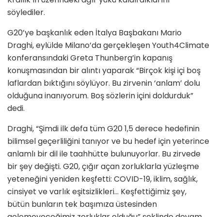
söylediler.
G20’ye başkanlık eden İtalya Başbakanı Mario
Draghi, eylülde Milano’da gerçekleşen Youth4Climate
konferansındaki Greta Thunberg’in kapanış
konuşmasından bir alıntı yaparak “Birçok kişi içi boş
laflardan bıktığını söylüyor. Bu zirvenin ‘anlam’ dolu
olduğuna inanıyorum. Boş sözlerin içini doldurduk”
dedi.
Draghi, “Şimdi ilk defa tüm G20 1,5 derece hedefinin
bilimsel geçerliliğini tanıyor ve bu hedef için yeterince
anlamlı bir dil ile taahhütte bulunuyorlar. Bu zirvede
bir şey değişti. G20, çığır açan zorluklarla yüzleşme
yeteneğini yeniden keşfetti: COVID-19, iklim, sağlık,
cinsiyet ve varlık eşitsizlikleri… Keşfettiğimiz şey,
bütün bunların tek başımıza üstesinden
gelemeyeceğimiz zorluklar olduğu” şeklinde devam