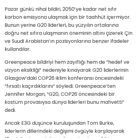
Pazar günkü nihai bildiri, 2050’ye kadar net sıfır
karbon emisyona ulaşmak için bir taahhüt içermiyor.
Bunun yerine G20 liderleri, bu yüzyılın ortalarına
doğru net sıfıra ulaşmanın öneminin altını çizerek Çin
ve Suudi Arabistan’ın pozisyonlarına benzer ifadeler
kullandılar.
Greenpeace bildiriyi hem zayıflığı hem de “hedef ve
vizyon eksikliği” nedeniyle kınayarak G20 liderlerinin
Glasgow’daki COP26 iklim konferansı öncesindeki
“fırsatı kaçırdıklarını” söyledi. Greenpeace’ten
Jennifer Morgan, “G20, COP26 öncesindeki bir
kostüm provasıysa dünya liderleri bunu mahvetti”
dedi.
Ancak E3G düşünce kuruluşundan Tom Burke,
liderlerin dillerindeki değişimi övgüyle karşılayarak