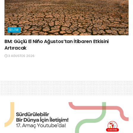
BILIM
BM: Güçlü El Niño Ağustos’tan İtibaren Etkisini
Artıracak
3 AĞUSTOS 2026