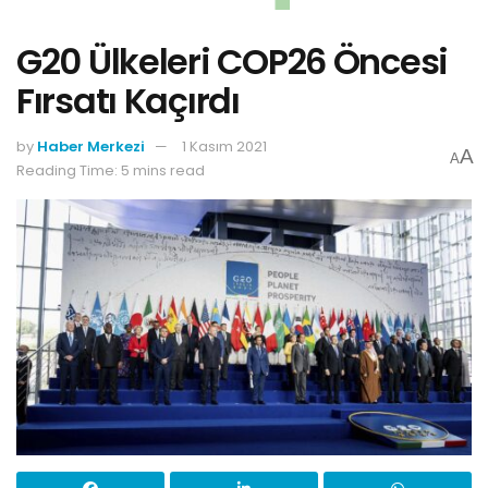
G20 Ülkeleri COP26 Öncesi
Fırsatı Kaçırdı
by
Haber Merkezi
1 Kasım 2021
A
A
Reading Time: 5 mins read