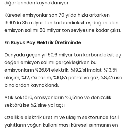
diğerlerinden kaynaklanıyor.
Küresel emisyonlar son 70 yılda hızla artarken
1990’da 35 milyar ton karbondioksit eş değeri olan
emisyon salımı 50 milyar ton seviyesine kadar çıktı.
En Büyük Pay Elektrik Üretiminde
Dünyada geçen yıl 50,6 milyar ton karbondioksit eş
değeri emisyon salımı gerçekleşirken bu
emisyonların %26,8’i elektrik, %19,2’si imalat, %13,5’i
ulaşım, %12,7’si tarım, %10,8’i petrol ve gaz, %8,4’ü ise
binalardan kaynaklandı.
Atık sektörü, emisyonların %6,5’ine ve denizcilik
sektörü ise %2’sine yol açtı.
Özellikle elektrik üretim ve ulaşım sektöründe fosil
yakıtların yoğun kullanılması küresel ısınmanın en