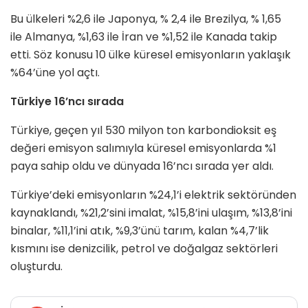
Bu ülkeleri %2,6 ile Japonya, % 2,4 ile Brezilya, % 1,65
ile Almanya, %1,63 ile İran ve %1,52 ile Kanada takip
etti. Söz konusu 10 ülke küresel emisyonların yaklaşık
%64’üne yol açtı.
Türkiye 16’ncı sırada
Türkiye, geçen yıl 530 milyon ton karbondioksit eş
değeri emisyon salımıyla küresel emisyonlarda %1
paya sahip oldu ve dünyada 16’ncı sırada yer aldı.
Türkiye’deki emisyonların %24,1’i elektrik sektöründen
kaynaklandı, %21,2’sini imalat, %15,8’ini ulaşım, %13,8’ini
binalar, %11,1’ini atık, %9,3’ünü tarım, kalan %4,7’lik
kısmını ise denizcilik, petrol ve doğalgaz sektörleri
oluşturdu.