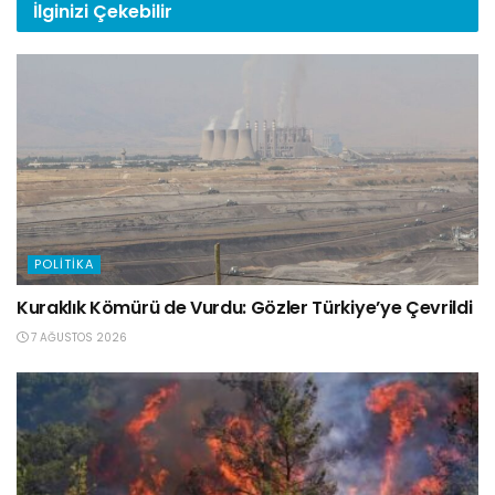
İlginizi
Çekebilir
POLITIKA
Kuraklık Kömürü de Vurdu: Gözler Türkiye’ye Çevrildi
7 AĞUSTOS 2026