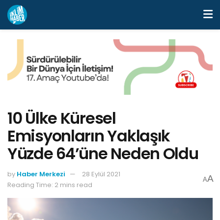
10 Ülke Küresel
Emisyonların Yaklaşık
Yüzde 64’üne Neden Oldu
by
Haber Merkezi
28 Eylül 2021
A
A
Reading Time: 2 mins read