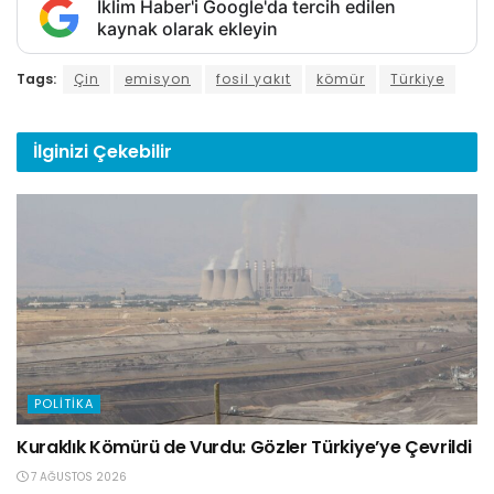
İklim Haber'i Google'da tercih edilen
kaynak olarak ekleyin
Tags:
Çin
emisyon
fosil yakıt
kömür
Türkiye
İlginizi
Çekebilir
POLITIKA
Kuraklık Kömürü de Vurdu: Gözler Türkiye’ye Çevrildi
7 AĞUSTOS 2026