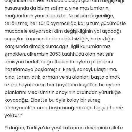
düşünülemez. Her konuda olduğu gibi iklim değişikliği
hususunda da bizim safımız, yine mazlumların,
mağdurların yanı olacaktır. Nasıl sömürgeciliğe,
terörizme, her türlü ayrımcılığa karşı tüm gücümüzle
mücadele ediyorsak iklim değişikliğinin yol açacağı
sonuçlar konusunda da adaletsizliğin, haksızlığın
karşısında dimdik duracağız. İlgili kurumlarımız
şimdiden, ülkemizin 2053 taahhüdü olan net sıfır
emisyon hedefi doğrultusunda eylem planlarını
hazırlamaya başlamıştır. Enerji, sanayi, ulaştırma,
bina, tarım, atık, orman ve su alanları başta olmak
üzere hayatımızın her boyutunu kuşatan bu eylem
planlarını Meclisimizin onayının ardından yürürlüğe
koyacağız. Elbette bu öyle kolay bir süreç
olmayacaktır ama başaracağımızdan hiç şüphemiz
yoktur.”
Erdoğan, Türkiye’de yeşil kalkınma devrimini millete