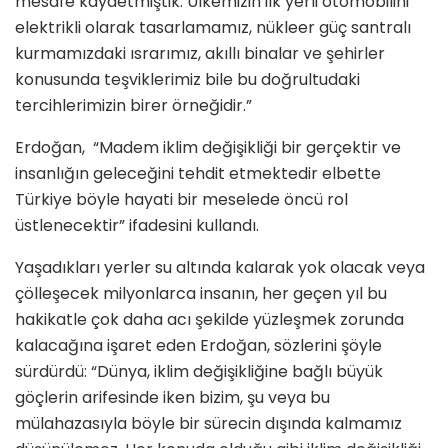
mesafe kaydetmiştik. Ülkemizin ilk yerli otomobilini
elektrikli olarak tasarlamamız, nükleer güç santralı
kurmamızdaki ısrarımız, akıllı binalar ve şehirler
konusunda teşviklerimiz bile bu doğrultudaki
tercihlerimizin birer örneğidir.”
Erdoğan, “Madem iklim değişikliği bir gerçektir ve
insanlığın geleceğini tehdit etmektedir elbette
Türkiye böyle hayati bir meselede öncü rol
üstlenecektir” ifadesini kullandı.
Yaşadıkları yerler su altında kalarak yok olacak veya
çölleşecek milyonlarca insanın, her geçen yıl bu
hakikatle çok daha acı şekilde yüzleşmek zorunda
kalacağına işaret eden Erdoğan, sözlerini şöyle
sürdürdü: “Dünya, iklim değişikliğine bağlı büyük
göçlerin arifesinde iken bizim, şu veya bu
mülahazasıyla böyle bir sürecin dışında kalmamız