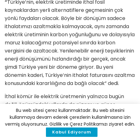
“
Türkiye’nin, elektrik üretiminde ithal fosil
kaynaklardan yerli alternatiflere geçmesinin çok
yönlü faydaları olacak. Böyle bir dönüşüm sadece
ithalatımızı azaltmakla kalmayacak, aynı zamanda
elektrik üretiminin karbon yoğunluğunu ve dolayısıyla
maruz kalacağımız potansiyel sınırda karbon
vergisini de azaltacak. Yenilenebilir enerji teşviklerinin
enerji dönüşümünü hızlandırdığı bir gerçek, ancak
şimdi Türkiye yeni bir döneme giriyor. Bu yeni
dönemin kaderi, Türkiye’nin ithalat faturasını azaltma
konusundaki kararlılığına da bağlı olacak” dedi.
İthal kömür ile elektrik üretmenin yalnızca bugün
değil, önümüzdeki yıllarda da rüzgar ve güneş
Bu web sitesi çerez kullanmaktadır. Bu web sitesini
enerjisinden daha pahalı olacağı beklentisinin hakim
kullanmaya devam ederek çerezlerin kullanılmasına izin
olduğundan bahsedilirken, Türkiye’de enerji
vermiş oluyorsunuz. Gizlilik ve Çerez Politikamızı ziyaret edin.
dönüşümünün hızlanmasıyla
rüzgar ve güneşin
Kabul Ediyorum
elektrik üretimindeki payının %13’e
ulaşmasına