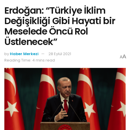
Erdoğan: “Türkiye İklim
Değişikliği Gibi Hayati bir
Meselede Öncü Rol
Üstlenecek”
by
Haber Merkezi
28 Eylül 2021
A
A
Reading Time: 4 mins read