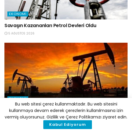
EKONOMI
Savaşın Kazananları Petrol Devleri Oldu
5 AĞUSTOS 2026
EKONOMI
Bu web sitesi çerez kullanmaktadır. Bu web sitesini
Fosil Yakıt Krizinin Türkiye’ye Maliyeti 25 Milyar Doları
kullanmaya devam ederek çerezlerin kullanılmasına izin
Bulabilir
vermiş oluyorsunuz. Gizlilik ve Çerez Politikamızı ziyaret edin.
Kabul Ediyorum
5 AĞUSTOS 2026