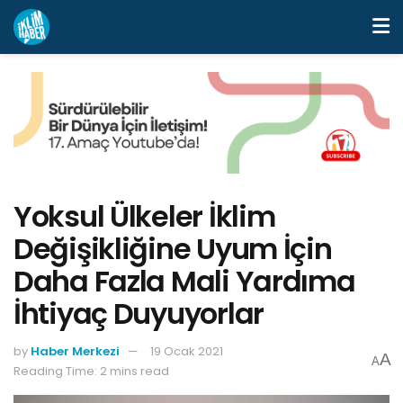
Yoksul Ülkeler İklim
Değişikliğine Uyum İçin
Daha Fazla Mali Yardıma
İhtiyaç Duyuyorlar
by
Haber Merkezi
19 Ocak 2021
A
A
Reading Time: 2 mins read