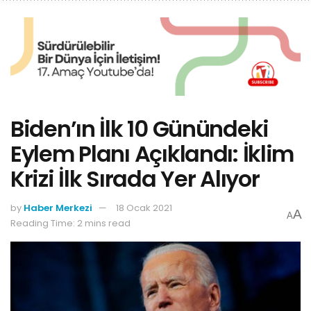
Biden’ın İlk 10 Günündeki
Eylem Planı Açıklandı: İklim
Krizi İlk Sırada Yer Alıyor
by
Haber Merkezi
18 Ocak 2021
A
A
Reading Time: 2 mins read