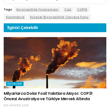
Tags:
biyoçeşitlilik finansmanı
Cali
COP16
Kolombiya
Küresel Biyoçeşitlilik Çerçeve Fonu
İlginizi
Çekebilir
EKONOMI
Milyarlarca Dolar Fosil Yakıtlara Akıyor: COP31
Öncesi Avustralya ve Türkiye Mercek Altında
6 AĞUSTOS 2026