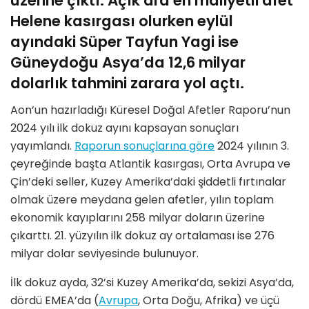
üzerine çıktı. Açık ara en maliyetli afet
Helene kasırgası olurken eylül
ayındaki Süper Tayfun Yagi ise
Güneydoğu Asya’da 12,6 milyar
dolarlık tahmini zarara yol açtı.
Aon’un hazırladığı Küresel Doğal Afetler Raporu’nun
2024 yılı ilk dokuz ayını kapsayan sonuçları
yayımlandı.
Raporun sonuçlarına göre
2024 yılının 3.
çeyreğinde başta Atlantik kasırgası, Orta Avrupa ve
Çin’deki seller, Kuzey Amerika’daki şiddetli fırtınalar
olmak üzere meydana gelen afetler, yılın toplam
ekonomik kayıplarını 258 milyar doların üzerine
çıkarttı. 21. yüzyılın ilk dokuz ay ortalaması ise 276
milyar dolar seviyesinde bulunuyor.
İlk dokuz ayda, 32’si Kuzey Amerika’da, sekizi Asya’da,
dördü EMEA’da (
Avrupa
, Orta Doğu, Afrika) ve üçü