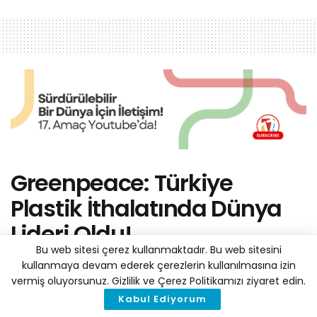
Greenpeace: Türkiye
Plastik İthalatında Dünya
Lideri Oldu!
Bu web sitesi çerez kullanmaktadır. Bu web sitesini
by
Haber Merkezi
4 Kasım 2024
kullanmaya devam ederek çerezlerin kullanılmasına izin
A
A
Reading Time: 3 mins read
vermiş oluyorsunuz. Gizlilik ve Çerez Politikamızı ziyaret edin.
Kabul Ediyorum