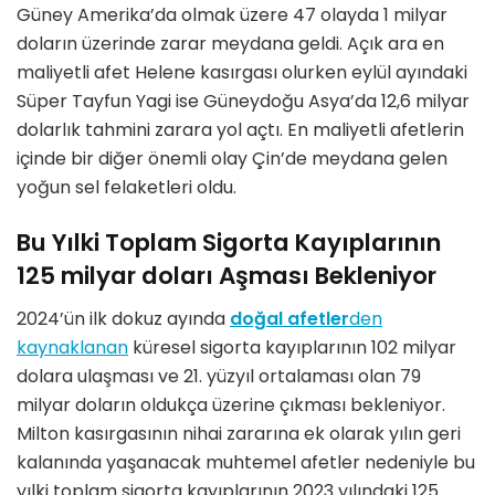
Güney Amerika’da olmak üzere 47 olayda 1 milyar
doların üzerinde zarar meydana geldi. Açık ara en
maliyetli afet Helene kasırgası olurken eylül ayındaki
Süper Tayfun Yagi ise Güneydoğu Asya’da 12,6 milyar
dolarlık tahmini zarara yol açtı. En maliyetli afetlerin
içinde bir diğer önemli olay Çin’de meydana gelen
yoğun sel felaketleri oldu.
Bu Yılki Toplam Sigorta Kayıplarının
125 milyar doları Aşması Bekleniyor
2024’ün ilk dokuz ayında
doğal afetler
den
kaynaklanan
küresel sigorta kayıplarının 102 milyar
dolara ulaşması ve 21. yüzyıl ortalaması olan 79
milyar doların oldukça üzerine çıkması bekleniyor.
Milton kasırgasının nihai zararına ek olarak yılın geri
kalanında yaşanacak muhtemel afetler nedeniyle bu
yılki toplam sigorta kayıplarının 2023 yılındaki 125