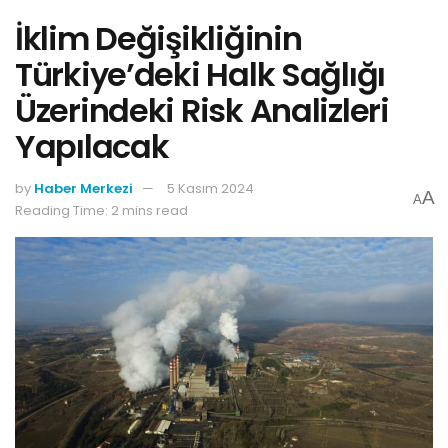
İklim Değişikliğinin
Türkiye’deki Halk Sağlığı
Üzerindeki Risk Analizleri
Yapılacak
by
Haber Merkezi
5 Kasım 2024
A
A
Reading Time: 2 mins read