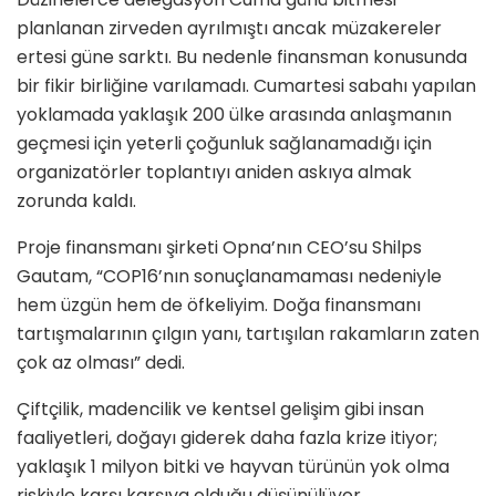
planlanan zirveden ayrılmıştı ancak müzakereler
ertesi güne sarktı. Bu nedenle finansman konusunda
bir fikir birliğine varılamadı. Cumartesi sabahı yapılan
yoklamada yaklaşık 200 ülke arasında anlaşmanın
geçmesi için yeterli çoğunluk sağlanamadığı için
organizatörler toplantıyı aniden askıya almak
zorunda kaldı.
Proje finansmanı şirketi Opna’nın CEO’su Shilps
Gautam, “COP16’nın sonuçlanamaması nedeniyle
hem üzgün hem de öfkeliyim. Doğa finansmanı
tartışmalarının çılgın yanı, tartışılan rakamların zaten
çok az olması” dedi.
Çiftçilik, madencilik ve kentsel gelişim gibi insan
faaliyetleri, doğayı giderek daha fazla krize itiyor;
yaklaşık 1 milyon bitki ve hayvan türünün yok olma
riskiyle karşı karşıya olduğu düşünülüyor.