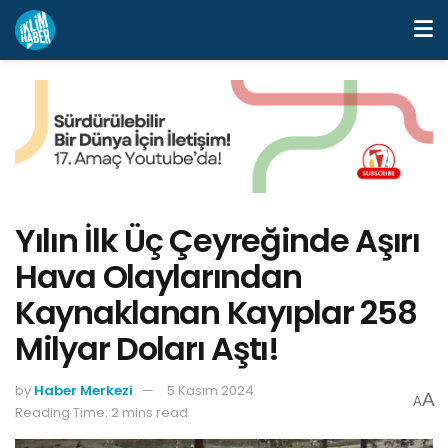
Yılın İlk Üç Çeyreğinde Aşırı
Hava Olaylarından
Kaynaklanan Kayıplar 258
Milyar Doları Aştı!
by
Haber Merkezi
5 Kasım 2024
A
A
Reading Time: 2 mins read