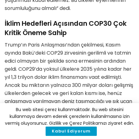
yaşanması kabul edilemez. Bu ülkeler eylemlerinin
sorumluluğunu almalı” dedi.
İklim Hedefleri Açısından COP30 Çok
Kritik Öneme Sahip
Trump’ın Paris Anlaşması’ndan çekilmesi, Kasım
ayında Bakü’deki COP29 zirvesinin gerilimli ve tatmin
edici olmayan bir şekilde sona ermesinin ardından
geldi. COP29’da yoksul ülkelere 2035 yılına kadar her
yıl 1,3 trilyon dolar iklim finansmanı vaat edilmişti.
Ancak bu miktarın yalnızca 300 milyar doları gelişmiş
ülkelerden gelecek ve geri kalan kısmı ise, henüz
anlaşmaya varılmayan deniz taşımacılığı ve sık uçan
yolcular gibi vergilerle ve umulan özel sektör
Bu web sitesi çerez kullanmaktadır. Bu web sitesini
kullanmaya devam ederek çerezlerin kullanılmasına izin
finansmanı ile karşılanacak.
vermiş oluyorsunuz. Gizlilik ve Çerez Politikamızı ziyaret edin.
Öte yandan gelişmekte olan dünyadaki pek çok kişi
Kabul Ediyorum
için bu yeterli değil. Karbon emisyonlarını sınırlamak