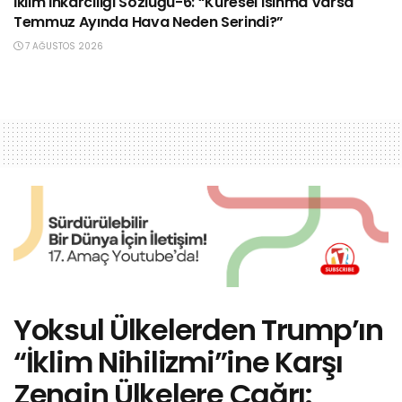
İklim İnkârcılığı Sözlüğü-6: “Küresel Isınma Varsa
Temmuz Ayında Hava Neden Serindi?”
7 AĞUSTOS 2026
Yoksul Ülkelerden Trump’ın
“İklim Nihilizmi”ine Karşı
Zengin Ülkelere Çağrı: