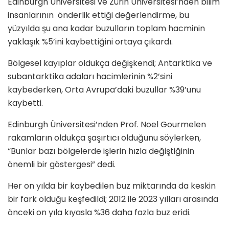
Edinburgh Üniversitesi ve Zürih Üniversitesi’nden bilim
insanlarının önderlik ettiği değerlendirme, bu
yüzyılda şu ana kadar buzulların toplam hacminin
yaklaşık %5’ini kaybettiğini ortaya çıkardı.
Bölgesel kayıplar oldukça değişkendi; Antarktika ve
subantarktika adaları hacimlerinin %2’sini
kaybederken, Orta Avrupa’daki buzullar %39’unu
kaybetti.
Edinburgh Üniversitesi’nden Prof. Noel Gourmelen
rakamların oldukça şaşırtıcı olduğunu söylerken,
“Bunlar bazı bölgelerde işlerin hızla değiştiğinin
önemli bir göstergesi” dedi.
Her on yılda bir kaybedilen buz miktarında da keskin
bir fark olduğu keşfedildi; 2012 ile 2023 yılları arasında
önceki on yıla kıyasla %36 daha fazla buz eridi.