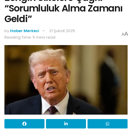
“Sorumluluk Alma Zamanı
Geldi”
by
Haber Merkezi
21 Şubat 2025
A
A
Reading Time: 5 mins read