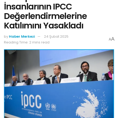
İnsanlarının IPCC
Değerlendirmelerine
Katılımını Yasakladı
by
Haber Merkezi
24 Şubat 2025
A
A
Reading Time: 2 mins read