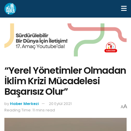
“Yerel Yönetimler Olmadan
İklim Krizi Mücadelesi
Başarısız Olur”
by
Haber Merkezi
20 Eylül 2021
A
A
Reading Time: 11 mins read