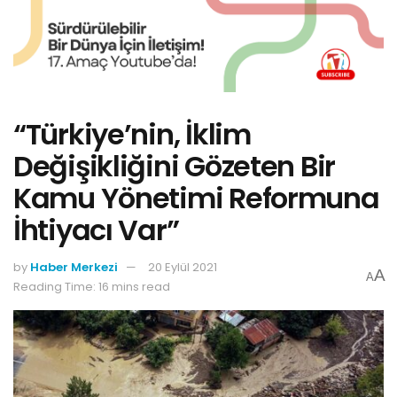
“Türkiye’nin, İklim
Değişikliğini Gözeten Bir
Kamu Yönetimi Reformuna
İhtiyacı Var”
by
Haber Merkezi
20 Eylül 2021
A
A
Reading Time: 16 mins read