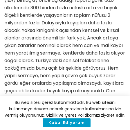
(IEA) birkaç ay önce açıkladığı rapora göre, G20
ülkelerinde 300 binden fazla nüfuslu orta ve büyük
ölçekli kentlerde yaşayanların toplam nüfusu 2
milyardan fazla. Dolayısıyla kayıpları daha fazla
olacak. Yoksa kırılganlık açısından kentsel ve kırsal
alanlar arasında önemli bir fark yok. Ancak ortaya
çıkan zararlar nominal olarak hem can ve mal kaybı
hem yaratılmış sermaye, kentlerde daha fazla oluyor
doğal olarak. Türkiye’deki son sel felaketlerine
baktığımızda bunu açık bir şekilde görüyoruz. Hem
yapılı sermaye, hem yapılı çevre çok büyük zarar
gördü; eğer oralarda yapılaşma olmasaydı, kayıtlara
geçecek bu kadar büyük kayıp olmayacaktı. Can
kaybı olmayacağı için üzüntümüz ve ilgimiz de bu
Bu web sitesi çerez kullanmaktadır. Bu web sitesini
kadar yoğun olamayacaktı. Bütün bu gerçekliğin
kullanmaya devam ederek çerezlerin kullanılmasına izin
sonucu olarak, ülkeler kentsel yerleşim alanlarını,
vermiş oluyorsunuz. Gizlilik ve Çerez Politikamızı ziyaret edin.
iklim politikalarında, mücadelenin gerçekleşeceği
Kabul Ediyorum
yerler olarak ön plana çıkarıyorlar. Burada da