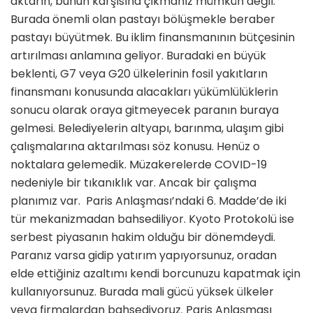
aktarın, bunun karşısına çıkmanız mümkün değil.
Burada önemli olan pastayı bölüşmekle beraber
pastayı büyütmek. Bu iklim finansmanının bütçesinin
artırılması anlamına geliyor. Buradaki en büyük
beklenti, G7 veya G20 ülkelerinin fosil yakıtların
finansmanı konusunda alacakları yükümlülüklerin
sonucu olarak oraya gitmeyecek paranın buraya
gelmesi. Belediyelerin altyapı, barınma, ulaşım gibi
çalışmalarına aktarılması söz konusu. Henüz o
noktalara gelemedik. Müzakerelerde COVID-19
nedeniyle bir tıkanıklık var. Ancak bir çalışma
planımız var. Paris Anlaşması’ndaki 6. Madde’de iki
tür mekanizmadan bahsediliyor. Kyoto Protokolü ise
serbest piyasanın hakim olduğu bir dönemdeydi.
Paranız varsa gidip yatırım yapıyorsunuz, oradan
elde ettiğiniz azaltımı kendi borcunuzu kapatmak için
kullanıyorsunuz. Burada mali gücü yüksek ülkeler
veya firmalardan bahsediyoruz. Paris Anlaşması