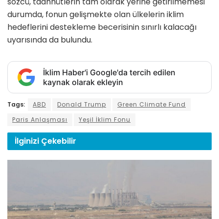
sözcü, taahhütlerin tam olarak yerine getirilmemesi
durumda, fonun gelişmekte olan ülkelerin iklim
hedeflerini destekleme becerisinin sınırlı kalacağı
uyarısında da bulundu.
İklim Haber'i Google'da tercih edilen
kaynak olarak ekleyin
Tags:
ABD
Donald Trump
Green Climate Fund
Paris Anlaşması
Yeşil İklim Fonu
İlginizi
Çekebilir