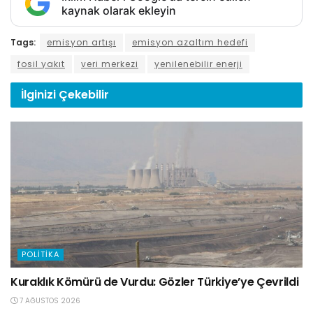
kaynak olarak ekleyin
Tags:
emisyon artışı
emisyon azaltım hedefi
fosil yakıt
veri merkezi
yenilenebilir enerji
İlginizi
Çekebilir
POLITIKA
Kuraklık Kömürü de Vurdu: Gözler Türkiye’ye Çevrildi
7 AĞUSTOS 2026