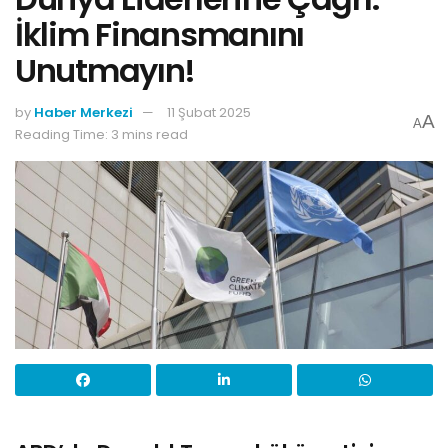
İklim Finansmanını
Unutmayın!
by
Haber Merkezi
11 Şubat 2025
A
A
Reading Time: 3 mins read