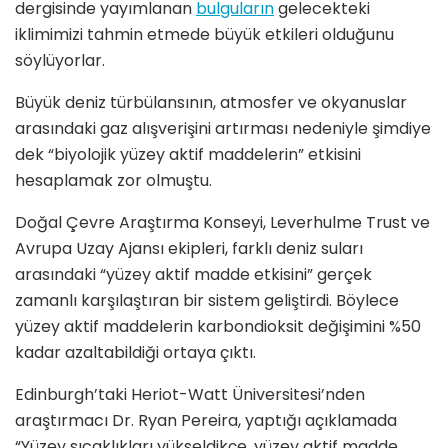
dergisinde yayımlanan
bulguların
gelecekteki
iklimimizi tahmin etmede büyük etkileri olduğunu
söylüyorlar.
Büyük deniz türbülansının, atmosfer ve okyanuslar
arasındaki gaz alışverişini artırması nedeniyle şimdiye
dek “biyolojik yüzey aktif maddelerin” etkisini
hesaplamak zor olmuştu.
Doğal Çevre Araştırma Konseyi, Leverhulme Trust ve
Avrupa Uzay Ajansı ekipleri, farklı deniz suları
arasındaki “yüzey aktif madde etkisini” gerçek
zamanlı karşılaştıran bir sistem geliştirdi. Böylece
yüzey aktif maddelerin karbondioksit değişimini %50
kadar azaltabildiği ortaya çıktı.
Edinburgh’taki Heriot-Watt Üniversitesi’nden
araştırmacı Dr. Ryan Pereira, yaptığı açıklamada
“Yüzey sıcaklıkları yükseldikçe, yüzey aktif madde