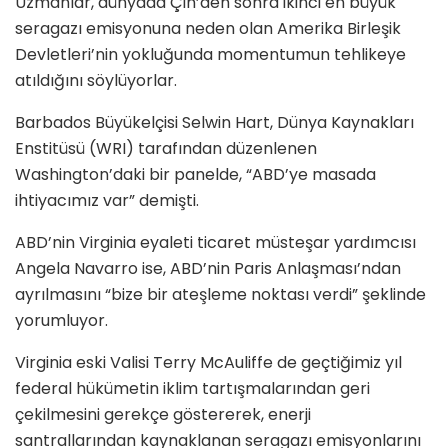
Uzmanlar, dünyada Çin’den sonra ikinci en büyük
seragazı emisyonuna neden olan Amerika Birleşik
Devletleri’nin yokluğunda momentumun tehlikeye
atıldığını söylüyorlar.
Barbados Büyükelçisi Selwin Hart, Dünya Kaynakları
Enstitüsü (WRI) tarafından düzenlenen
Washington’daki bir panelde, “ABD’ye masada
ihtiyacımız var” demişti.
ABD’nin Virginia eyaleti ticaret müsteşar yardımcısı
Angela Navarro ise, ABD’nin Paris Anlaşması’ndan
ayrılmasını “bize bir ateşleme noktası verdi” şeklinde
yorumluyor.
Virginia eski Valisi Terry McAuliffe de geçtiğimiz yıl
federal hükümetin iklim tartışmalarından geri
çekilmesini gerekçe göstererek, enerji
santrallarından kaynaklanan seragazı emisyonlarını