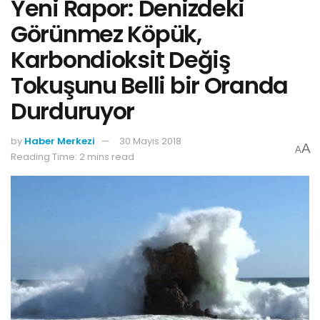
Yeni Rapor: Denizdeki
Görünmez Köpük,
Karbondioksit Değiş
Tokuşunu Belli bir Oranda
Durduruyor
by
Haber Merkezi
30 Mayıs 2018
A
A
Reading Time: 2 mins read