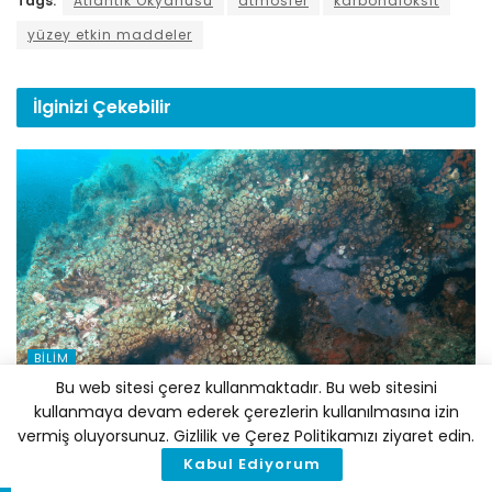
Tags:
Atlantik Okyanusu
atmosfer
karbondioksit
yüzey etkin maddeler
İlginizi
Çekebilir
BILIM
Bu web sitesi çerez kullanmaktadır. Bu web sitesini
Kuzey Ege’de Bir İlk: Bozcaada’da Sert Mercan
kullanmaya devam ederek çerezlerin kullanılmasına izin
Transplantasyonu Gerçekleştirildi
vermiş oluyorsunuz. Gizlilik ve Çerez Politikamızı ziyaret edin.
7 AĞUSTOS 2026
Kabul Ediyorum