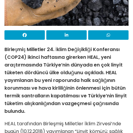
Birle
ş
mi
ş
Milletler 24.
İ
klim De
ğ
i
ş
ikli
ğ
i Konferansı
(COP24) ikinci haftasına girerken HEAL, yeni
ara
ş
tırmasında Türkiye’nin dünyada en çok linyit
tüketen dördüncü ülke oldu
ğ
unu açıkladı. HEAL
yayımlanan bu yeni raporunda halk sa
ğ
lı
ğ
ının
korunması ve hava kirlili
ğ
inin önlenmesi için bütün
termik santralların kapatılması ve Türkiye’nin linyit
tüketim alı
ş
kanlı
ğ
ından vazgeçmesi ça
ğ
rısında
bulundu.
HEAL tarafından Birleşmiş Milletler İklim Zirvesi’nde
bugün (10.12.2018) yayımlanan “Linyit kömürü: sağlık