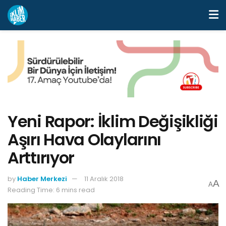
Yeni Rapor: İklim Değişikliği
Aşırı Hava Olaylarını
Arttırıyor
by
Haber Merkezi
11 Aralık 2018
A
A
Reading Time: 6 mins read