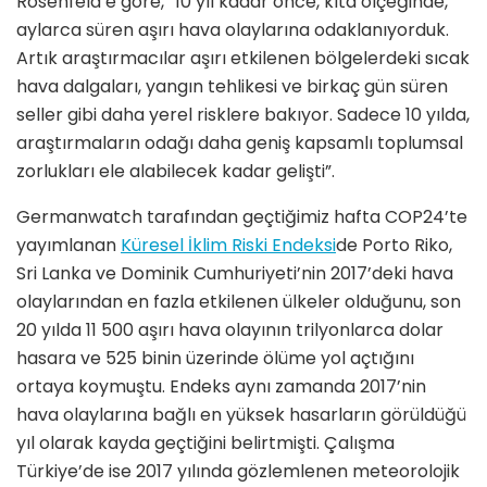
Rosenfeld’e göre, “10 yıl kadar önce, kıta ölçeğinde,
aylarca süren aşırı hava olaylarına odaklanıyorduk.
Artık araştırmacılar aşırı etkilenen bölgelerdeki sıcak
hava dalgaları, yangın tehlikesi ve birkaç gün süren
seller gibi daha yerel risklere bakıyor. Sadece 10 yılda,
araştırmaların odağı daha geniş kapsamlı toplumsal
zorlukları ele alabilecek kadar gelişti”.
Germanwatch tarafından geçtiğimiz hafta COP24’te
yayımlanan
Küresel İklim Riski Endeksi
de Porto Riko,
Sri Lanka ve Dominik Cumhuriyeti’nin 2017’deki hava
olaylarından en fazla etkilenen ülkeler olduğunu, son
20 yılda 11 500 aşırı hava olayının trilyonlarca dolar
hasara ve 525 binin üzerinde ölüme yol açtığını
ortaya koymuştu. Endeks aynı zamanda 2017’nin
hava olaylarına bağlı en yüksek hasarların görüldüğü
yıl olarak kayda geçtiğini belirtmişti. Çalışma
Türkiye’de ise 2017 yılında gözlemlenen meteorolojik