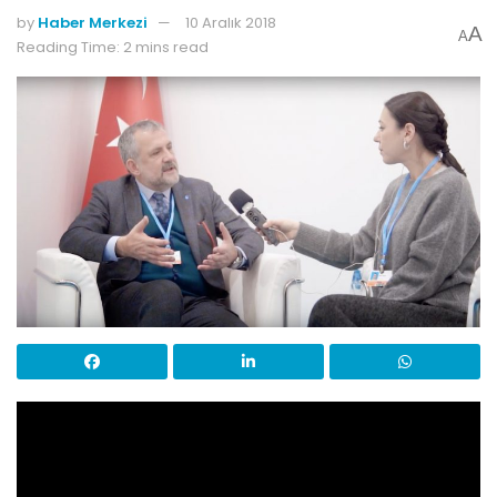
by
Haber Merkezi
10 Aralık 2018
A
A
Reading Time: 2 mins read