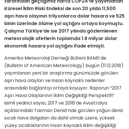
tarafından geçtiğimiz hafta COP24’te yayımlanan
Küresel İklim Riski Endeksi de son 20 yılda 11,500
aşırı hava olayının trilyonlarca dolar hasara ve 525
binin üzerinde ölüme yol açtığını ortaya koymuştu.
Çalışma Türkiye’de ise 2017 yılında gözlemlenen
meteorolojik afetlerin toplamda 1.9 milyar dolar
ekonomik hasara yol açtığını ifade etmişti.
Amerika Meteoroloji Derneği Bülteni BAMS’de
(Bulletin of American Meteorology) bugün (11.12.2018)
yayımlanan yeni bir araştırma günümüzde görülen
aşırı hava olayları ve insan kaynaklı nedenler
arasındaki bağlantıyı ortaya koyuyor. Raporun “2017
Aşırı Hava Olaylarının İklim Değişikliği Perspektifi”
isimli yedinci sayısı, 2017 ve 2018’de Avustralya
açıklarındaki Tasman Denizi’nde görülen yoğun deniz
sıcak hava dalgaları da dahil olmak üzere, yüksek
yüzey sıcaklıklarının insan kaynaklı iklim değişikliği