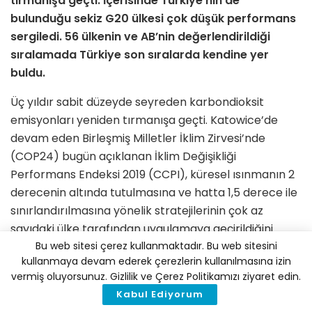
tırmanışa geçti. İçerisinde Türkiye’nin de
bulunduğu sekiz G20 ülkesi çok düşük performans
sergiledi. 56 ülkenin ve AB’nin değerlendirildiği
sıralamada Türkiye son sıralarda kendine yer
buldu.
Üç yıldır sabit düzeyde seyreden karbondioksit
emisyonları yeniden tırmanışa geçti. Katowice’de
devam eden Birleşmiş Milletler İklim Zirvesi’nde
(COP24) bugün açıklanan İklim Değişikliği
Performans Endeksi 2019 (CCPI), küresel ısınmanın 2
derecenin altında tutulmasına ve hatta 1,5 derece ile
sınırlandırılmasına yönelik stratejilerinin çok az
sayıdaki ülke tarafından uygulamaya geçirildiğini
Bu web sitesi çerez kullanmaktadır. Bu web sitesini
ortaya koydu. CCPI’ye göre, yenilenebilir enerji
kullanmaya devam ederek çerezlerin kullanılmasına izin
alanında (özellikle de daha önceleri yenilenebilir
vermiş oluyorsunuz. Gizlilik ve Çerez Politikamızı ziyaret edin.
enerji payı düşük olan ülkelerde) devam eden
Kabul Ediyorum
büyümeye ve rekabet ortamına rağmen,