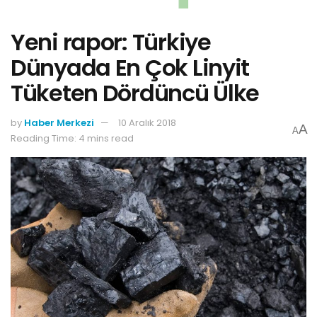
Yeni rapor: Türkiye
Dünyada En Çok Linyit
Tüketen Dördüncü Ülke
by
Haber Merkezi
10 Aralık 2018
A
A
Reading Time: 4 mins read