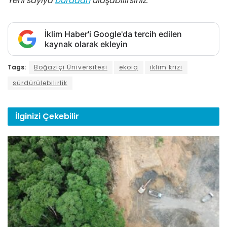
Yeni sayıya
buradan
ulaşabilirsiniz.
İklim Haber'i Google'da tercih edilen
kaynak olarak ekleyin
Tags:
Boğaziçi Üniversitesi
ekoiq
iklim krizi
sürdürülebilirlik
İlginizi
Çekebilir