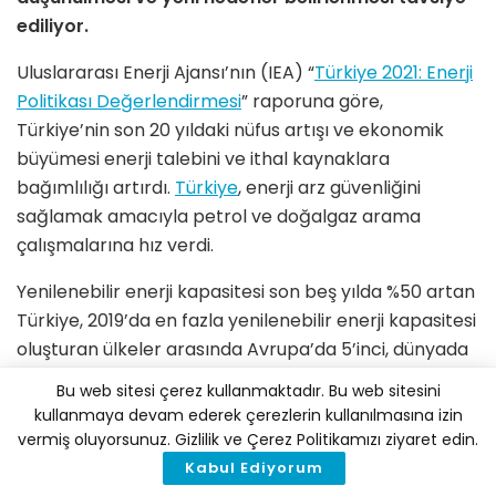
ediliyor.
Uluslararası Enerji Ajansı’nın (IEA) “
Türkiye 2021: Enerji
Politikası Değerlendirmesi
” raporuna göre,
Türkiye’nin son 20 yıldaki nüfus artışı ve ekonomik
büyümesi enerji talebini ve ithal kaynaklara
bağımlılığı artırdı.
Türkiye
, enerji arz güvenliğini
sağlamak amacıyla petrol ve doğalgaz arama
çalışmalarına hız verdi.
Yenilenebilir enerji kapasitesi son beş yılda %50 artan
Türkiye, 2019’da en fazla yenilenebilir enerji kapasitesi
oluşturan ülkeler arasında Avrupa’da 5’inci, dünyada
ise 15’inci sırada yer aldı. Yenilenebilir enerji
Bu web sitesi çerez kullanmaktadır. Bu web sitesini
kaynaklarının elektrik üretimindeki payı 2019’da %44
kullanmaya devam ederek çerezlerin kullanılmasına izin
seviyesinde gerçekleşti.
vermiş oluyorsunuz. Gizlilik ve Çerez Politikamızı ziyaret edin.
Kabul Ediyorum
Gerçekleştirilen yenilenebilir enerji ihaleleri,