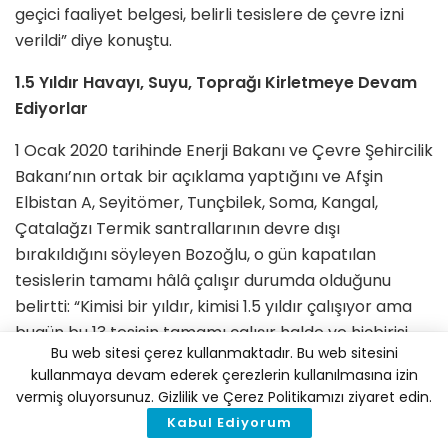
geçici faaliyet belgesi, belirli tesislere de çevre izni
verildi” diye konuştu.
1.5 Yıldır Havayı, Suyu, Toprağı Kirletmeye Devam
Ediyorlar
1 Ocak 2020 tarihinde Enerji Bakanı ve Çevre Şehircilik
Bakanı’nın ortak bir açıklama yaptığını ve Afşin
Elbistan A, Seyitömer, Tunçbilek, Soma, Kangal,
Çatalağzı Termik santrallarının devre dışı
bırakıldığını söyleyen Bozoğlu, o gün kapatılan
tesislerin tamamı hâlâ çalışır durumda olduğunu
belirtti: “Kimisi bir yıldır, kimisi 1.5 yıldır çalışıyor ama
bugün bu 13 tesisin tamamı çalışır halde ve hiçbirisi
Bu web sitesi çerez kullanmaktadır. Bu web sitesini
çevre mevzuatına dair yatırımını yapmamış
kullanmaya devam ederek çerezlerin kullanılmasına izin
durumda… Ne filtre sistemlerine dair ne de atık
vermiş oluyorsunuz. Gizlilik ve Çerez Politikamızı ziyaret edin.
sahalarına dair herhangi bir yatırım ortaya
Kabul Ediyorum
koymamış olmalarına rağmen hepsi çalışır vaziyette.