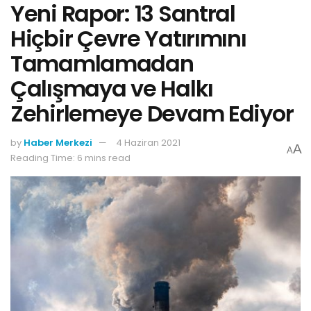
Yeni Rapor: 13 Santral
Hiçbir Çevre Yatırımını
Tamamlamadan
Çalışmaya ve Halkı
Zehirlemeye Devam Ediyor
by
Haber Merkezi
4 Haziran 2021
A
A
Reading Time: 6 mins read