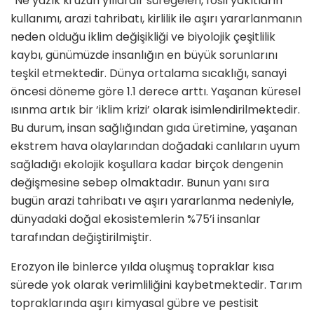
“Ne yazık ki uzun yıllardır süregelen, fosil yakıtların
kullanımı, arazi tahribatı, kirlilik ile aşırı yararlanmanın
neden olduğu iklim değişikliği ve biyolojik çeşitlilik
kaybı, günümüzde insanlığın en büyük sorunlarını
teşkil etmektedir. Dünya ortalama sıcaklığı, sanayi
öncesi döneme göre 1.1 derece arttı. Yaşanan küresel
ısınma artık bir ‘iklim krizi’ olarak isimlendirilmektedir.
Bu durum, insan sağlığından gıda üretimine, yaşanan
ekstrem hava olaylarından doğadaki canlıların uyum
sağladığı ekolojik koşullara kadar birçok dengenin
değişmesine sebep olmaktadır. Bunun yanı sıra
bugün arazi tahribatı ve aşırı yararlanma nedeniyle,
dünyadaki doğal ekosistemlerin %75’i insanlar
tarafından değiştirilmiştir.
Erozyon ile binlerce yılda oluşmuş topraklar kısa
sürede yok olarak verimliliğini kaybetmektedir. Tarım
topraklarında aşırı kimyasal gübre ve pestisit