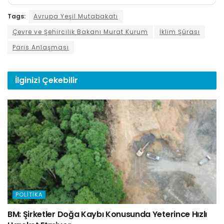
Tags:
Avrupa Yeşil Mutabakatı
Çevre ve Şehircilik Bakanı Murat Kurum
İklim Şûrası
Paris Anlaşması
İlginizi
Çekebilir
POLITIKA
BM: Şirketler Doğa Kaybı Konusunda Yeterince Hızlı