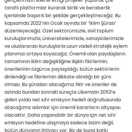
gençlerimizin liderlik ettiği projeler yaparak çok
taraflı platformlar kurarak birlik ve beraberlik
içerisinde başarılı bir şekilde gerçekleştireceğiz. Bu
kapsamda 2022’nin Ocak ayında bir ‘İklim Şûrası’
düzenleyeceğiz. Özel sektörümüzle, sivil toplum
kuruluşlarımızla, üniversitelerimizle, sanayicilerimizle
ve uluslararası kuruluşlarla uzun vadeli stratejik eylem
planımızı ortaya koyacağız. Önemli olan paydaşların
tamamının iklim değişikliğine ilişkin fikirlerinin,
önerilerinin özgürce paylaşıldığı, bütün sektörlerin
dinlendiği ve fikirlerinin dikkate alındığı bir şûra
olması. Bu şûradan alacağımız fikir ve öneriler de
aslında bundan sonraki süreçte ülkemizin 2053’e
giden yolda net sıfır emisyon hedefi doğrultusunda
atacağımız adımlar için önemli kararların altyapısı
olacaktır. Daha yaşanabilir bir dünya için net sıfır
emisyon hedefine ulaşmaya sadece bizim değil,
bütün dünyanın ihtiyacı var. Biz de buna katkı