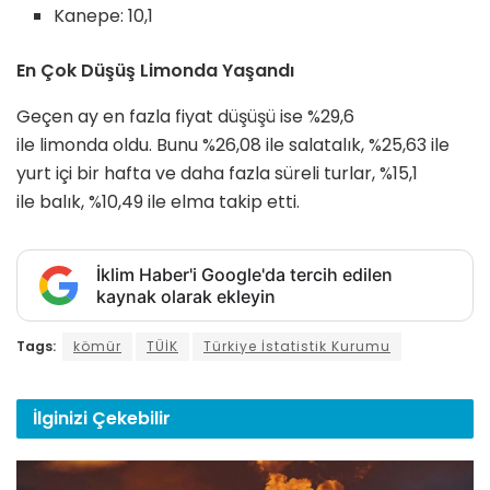
Kanepe: 10,1
En Çok Düşüş Limonda Yaşandı
Geçen ay en fazla fiyat düşüşü ise %29,6
ile limonda oldu. Bunu %26,08 ile salatalık, %25,63 ile
yurt içi bir hafta ve daha fazla süreli turlar, %15,1
ile balık, %10,49 ile elma takip etti.
İklim Haber'i Google'da tercih edilen
kaynak olarak ekleyin
Tags:
kömür
TÜİK
Türkiye İstatistik Kurumu
İlginizi
Çekebilir