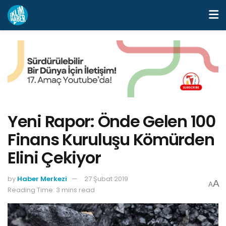
Yeni Rapor: Önde Gelen 100
Finans Kuruluşu Kömürden
Elini Çekiyor
by
Haber Merkezi
27 Şubat 2019
A
A
Reading Time: 3 mins read