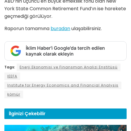
ABD’nin üçüncü en büyük emeklilik fonu olan New
York State Common Retirement Fund’ın ise harekete
geçmediği görülüyor.
Raporun tamamına
buradan
ulaşabilirsiniz.
İklim Haber'i Google'da tercih edilen
kaynak olarak ekleyin
Tags:
Enerji Ekonomisi ve Finansman Analizi Enstitüsü
IEEFA
Institute for Energy Economics and Financial Analysis
kömür
İlginizi
Çekebilir