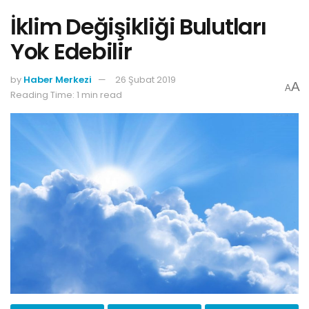
İklim Değişikliği Bulutları
Yok Edebilir
by
Haber Merkezi
26 Şubat 2019
A
A
Reading Time: 1 min read