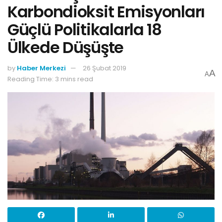
Karbondioksit Emisyonları
Güçlü Politikalarla 18
Ülkede Düşüşte
by
Haber Merkezi
26 Şubat 2019
A
A
Reading Time: 3 mins read