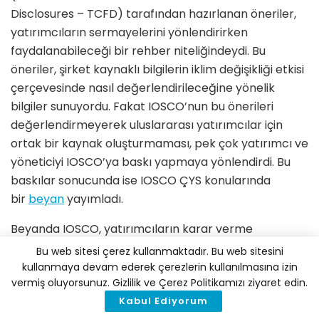
Disclosures – TCFD) tarafından hazırlanan öneriler,
yatırımcıların sermayelerini yönlendirirken
faydalanabileceği bir rehber niteliğindeydi. Bu
öneriler, şirket kaynaklı bilgilerin iklim değişikliği etkisi
çerçevesinde nasıl değerlendirileceğine yönelik
bilgiler sunuyordu. Fakat IOSCO’nun bu önerileri
değerlendirmeyerek uluslararası yatırımcılar için
ortak bir kaynak oluşturmaması, pek çok yatırımcı ve
yöneticiyi IOSCO’ya baskı yapmaya yönlendirdi. Bu
baskılar sonucunda ise IOSCO ÇYS konularında
bir
beyan
yayımladı.
Beyanda IOSCO, yatırımcıların karar verme
süreçlerinde önemli olan finansal sonuçlar, risk ve
Bu web sitesi çerez kullanmaktadır. Bu web sitesini
diğer bilgilendirmelerin halka arzda bulunanlar
kullanmaya devam ederek çerezlerin kullanılmasına izin
vermiş oluyorsunuz. Gizlilik ve Çerez Politikamızı ziyaret edin.
tarafından tam, doğru ve zamanında yapılması
Kabul Ediyorum
gerektiğini vurguluyor. Yatırımcıların ÇYS