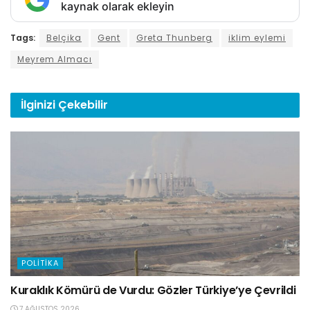
kaynak olarak ekleyin
Tags:
Belçika
Gent
Greta Thunberg
iklim eylemi
Meyrem Almacı
İlginizi
Çekebilir
POLITIKA
Kuraklık Kömürü de Vurdu: Gözler Türkiye’ye Çevrildi
7 AĞUSTOS 2026