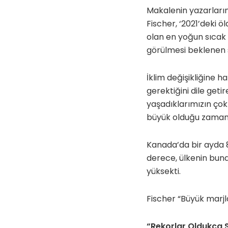
Makalenin yazarlarınd
Fischer, ‘2021’deki
olan en yoğun sıcak 
görülmesi beklenen s
İklim değişikliğine ha
gerektiğini dile get
yaşadıklarımızın çok 
büyük olduğu zamand
Kanada’da bir ayda 
derece, ülkenin bund
yüksekti.
Fischer “Büyük marjla
“Rekorlar Oldukça S