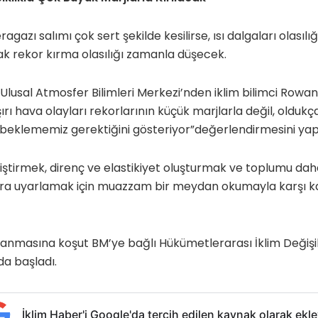
gazı salımı çok sert şekilde kesilirse, ısı dalgaları olasıl
 rekor kırma olasılığı zamanla düşecek.
 Ulusal Atmosfer Bilimleri Merkezi’nden iklim bilimci Rowan
Aşırı hava olayları rekorlarının küçük marjlarla değil, oldukç
ı beklememiz gerektiğini gösteriyor”değerlendirmesini yap
 geliştirmek, direnç ve elastikiyet oluşturmak ve toplumu da
ra uyarlamak için muazzam bir meydan okumayla karşı k
nmasına koşut BM’ye bağlı Hükümetlerarası İklim Değişikli
da başladı.
İklim Haber'i Google'da tercih edilen kaynak olarak ekle