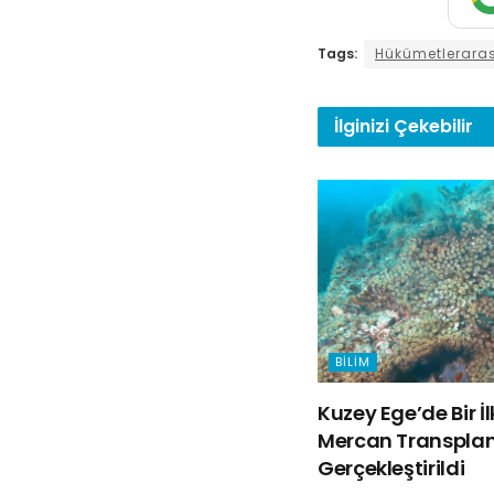
Tags:
Hükümetlerarası
İlginizi
Çekebilir
BILIM
Kuzey Ege’de Bir İ
Mercan Transpla
Gerçekleştirildi