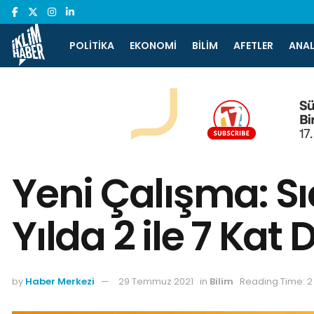
POLITIKA
EKONOMI
BILIM
AFETLER
ANAL
Yeni Çalışma: S
Yılda 2 ile 7 Kat
by
Haber Merkezi
29 Temmuz 2021
in
Bilim
Reading Time: 2