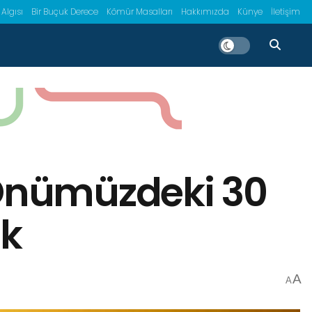
 Algısı
Bir Buçuk Derece
Kömür Masalları
Hakkımızda
Künye
İletişim
 Önümüzdeki 30
ek
A
A