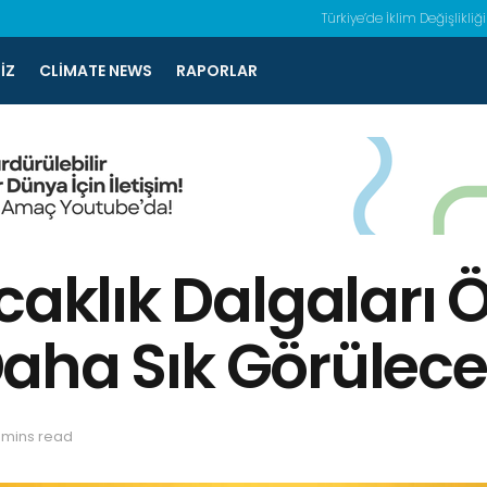
Türkiye’de İklim Değişlikliği
IZ
CLIMATE NEWS
RAPORLAR
ıcaklık Dalgaları
 Daha Sık Görülec
 mins read