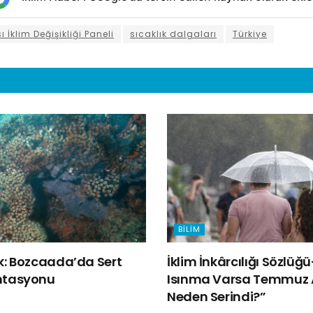
 İklim Değişikliği Paneli
sıcaklık dalgaları
Türkiye
BILIM
lk: Bozcaada’da Sert
İklim İnkârcılığı Sözlüğ
ntasyonu
Isınma Varsa Temmuz 
Neden Serindi?”