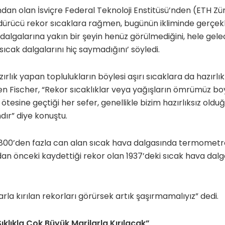
an olan İsviçre Federal Teknoloji Enstitüsü’nden (ETH Zürih
 öldürücü rekor sıcaklara rağmen, bugünün ikliminde ger
dalgalarına yakın bir şeyin henüz görülmediğini, hele gele
ıcak dalgalarını hiç saymadığını’ söyledi.
zırlık yapan toplulukların böylesi aşırı sıcaklara da hazırlık
iren Fischer, “Rekor sıcaklıklar veya yağışların ömrümüz b
ötesine geçtiği her sefer, genellikle bizim hazırlıksız old
ır” diye konuştu.
800’den fazla can alan sıcak hava dalgasında termometre
an önceki kaydettiği rekor olan 1937’deki sıcak hava dal
rla kırılan rekorları görürsek artık şaşırmamalıyız” dedi.
ıklıkla Çok Büyük Marjlarla Kırılacak”