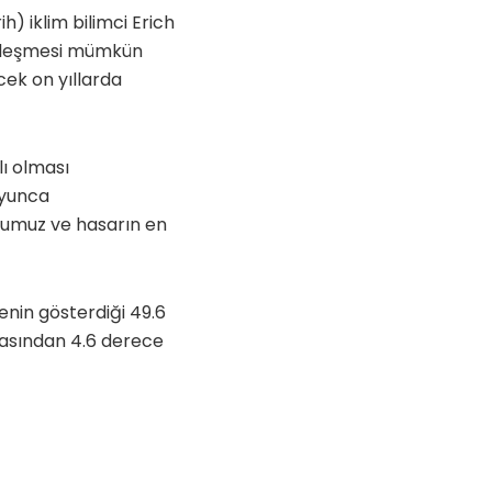
) iklim bilimci Erich
çekleşmesi mümkün
cek on yıllarda
lı olması
oyunca
uğumuz ve hasarın en
nin gösterdiği 49.6
gasından 4.6 derece