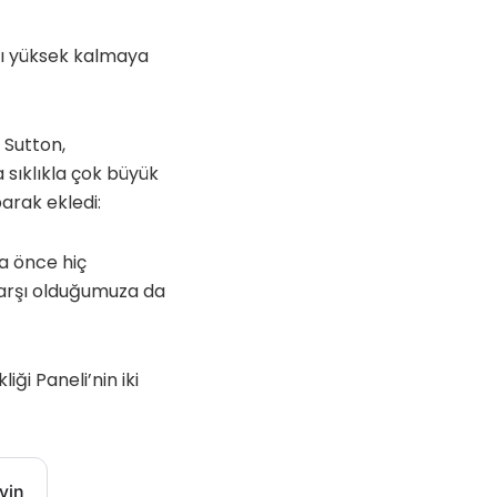
ığı yüksek kalmaya
 Sutton,
a sıklıkla çok büyük
arak ekledi:
ha önce hiç
arşı olduğumuza da
ği Paneli’nin iki
yin