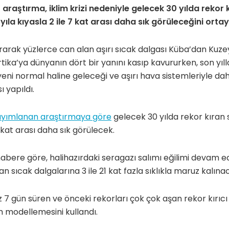
araştırma, iklim krizi nedeniyle gelecek 30 yılda rekor 
yıla kıyasla 2 ile 7 kat arası daha sık görüleceğini ort
arak yüzlerce can alan aşırı sıcak dalgası Küba’dan Kuzey 
tika’ya dünyanın dört bir yanını kasıp kavururken, son yıl
yeni normal haline geleceği ve aşırı hava sistemleriyle da
ı yapıldı.
ayımlanan araştırmaya göre
gelecek 30 yılda rekor kıran 
7 kat arası daha sık görülecek.
habere göre, halihazırdaki seragazı salımı eğilimi devam 
n sıcak dalgalarına 3 ile 21 kat fazla sıklıkla maruz kalına
 7 gün süren ve önceki rekorları çok çok aşan rekor kırıcı s
m modellemesini kullandı.