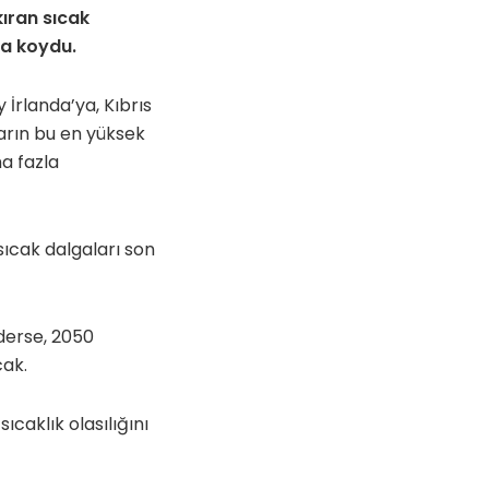
kıran sıcak
aya koydu.
İrlanda’ya, Kıbrıs
ların bu en yüksek
ha fazla
sıcak dalgaları son
ederse, 2050
cak.
ıcaklık olasılığını