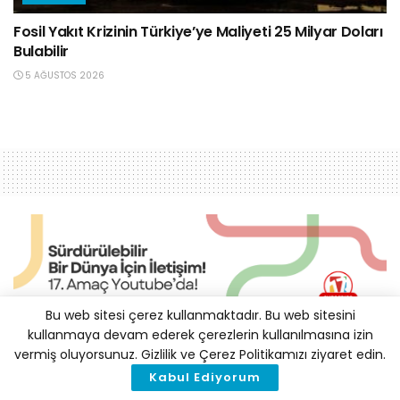
Fosil Yakıt Krizinin Türkiye’ye Maliyeti 25 Milyar Doları
Bulabilir
5 AĞUSTOS 2026
Bu web sitesi çerez kullanmaktadır. Bu web sitesini
kullanmaya devam ederek çerezlerin kullanılmasına izin
Avusturya’da 300 Bin
vermiş oluyorsunuz. Gizlilik ve Çerez Politikamızı ziyaret edin.
Kabul Ediyorum
Kişinin İşi Doğalgaz Krizi