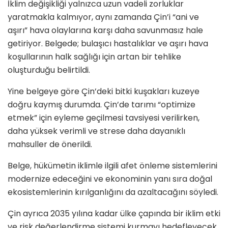
İklim değişikliği yalnızca uzun vadeli zorluklar
yaratmakla kalmıyor, aynı zamanda Çin’i “ani ve
aşırı” hava olaylarına karşı daha savunmasız hale
getiriyor. Belgede; bulaşıcı hastalıklar ve aşırı hava
koşullarının halk sağlığı için artan bir tehlike
oluşturduğu belirtildi.
Yine belgeye göre Çin’deki bitki kuşakları kuzeye
doğru kaymış durumda. Çin’de tarımı “optimize
etmek” için eyleme geçilmesi tavsiyesi verilirken,
daha yüksek verimli ve strese daha dayanıklı
mahsuller de önerildi.
Belge, hükümetin iklimle ilgili afet önleme sistemlerini
modernize edeceğini ve ekonominin yanı sıra doğal
ekosistemlerinin kırılganlığını da azaltacağını söyledi.
Çin ayrıca 2035 yılına kadar ülke çapında bir iklim etki
ve risk değerlendirme sistemi kurmayı hedefleyecek