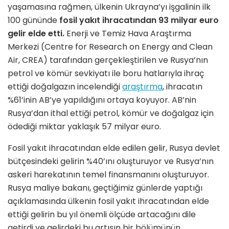
yaşamasına rağmen, ülkenin Ukrayna’yı işgalinin ilk
100 gününde
fosil yakıt ihracatından 93 milyar euro
gelir elde etti.
Enerji ve Temiz Hava Araştırma
Merkezi (Centre for Research on Energy and Clean
Air, CREA) tarafından gerçekleştirilen ve Rusya’nın
petrol ve kömür sevkiyatı ile boru hatlarıyla ihraç
ettiği doğalgazın incelendiği
araştırma
, ihracatın
%61’inin AB’ye yapıldığını ortaya koyuyor. AB’nin
Rusya’dan ithal ettiği petrol, kömür ve doğalgaz için
ödediği miktar yaklaşık 57 milyar euro.
Fosil yakıt ihracatından elde edilen gelir, Rusya devlet
bütçesindeki gelirin %40’ını oluşturuyor ve Rusya’nın
askeri harekatının temel finansmanını oluşturuyor.
Rusya maliye bakanı, geçtiğimiz günlerde yaptığı
açıklamasında ülkenin fosil yakıt ihracatından elde
ettiği gelirin bu yıl önemli ölçüde artacağını dile
getirdi ve gelirdeki bu artışın bir bölümünün