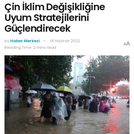
Çin İklim Değişikliğine
Uyum Stratejilerini
Güçlendirecek
by
Haber Merkezi
14 Haziran 2022
A
A
Reading Time: 2 mins read