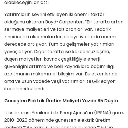
olabileceğini anlattı.
Yatırımların seyrini etkileyen iki önemli faktör
olduğunu aktaran Boyd-Carpenter, “Bir tarafta artan
sermaye maliyetleri ve faiz oranları var. Tedarik
zincirindeki aksamalardan dolayı fiyatlarda önemli
derecede artış var. Tüm bu gelişmeler yatırımları
yavaşlatıyor. Diğer tarafta ise karbonsuzlaşma,
düşen maliyetler, kaynak çeşitliliğiyle enerji
güvenliğini artırma ve belli kaynaklara bağımlılığı
azaltmanın mükemmel bileşimi var. Bu etkenler de
orta ve uzun vadede yeşil yatırımları teşvik ediyor”
ifadelerini kullandı.
Güneşten Elektrik Üretim Maliyeti Yüzde 85 Düştü
Uluslararası Yenilenebilir Enerji Ajansı’na (IRENA) göre,
2010-2020 döneminde güneşten elektrik üretim
maliyeti %85, kara rüzgar santrallarından %56 ve