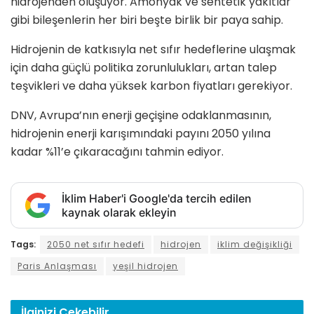
hidrojenden oluşuyor. Amonyak ve sentetik yakıtlar
gibi bileşenlerin her biri beşte birlik bir paya sahip.
Hidrojenin de katkısıyla net sıfır hedeflerine ulaşmak
için daha güçlü politika zorunlulukları, artan talep
teşvikleri ve daha yüksek karbon fiyatları gerekiyor.
DNV, Avrupa’nın enerji geçişine odaklanmasının,
hidrojenin enerji karışımındaki payını 2050 yılına
kadar %11’e çıkaracağını tahmin ediyor.
İklim Haber'i Google'da tercih edilen
kaynak olarak ekleyin
Tags:
2050 net sıfır hedefi
hidrojen
iklim değişikliği
Paris Anlaşması
yeşil hidrojen
İlginizi
Çekebilir