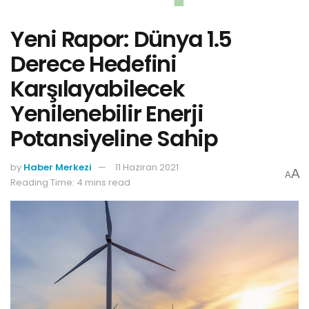
Yeni Rapor: Dünya 1.5
Derece Hedefini
Karşılayabilecek
Yenilenebilir Enerji
Potansiyeline Sahip
by
Haber Merkezi
11 Haziran 2021
A
A
Reading Time: 4 mins read