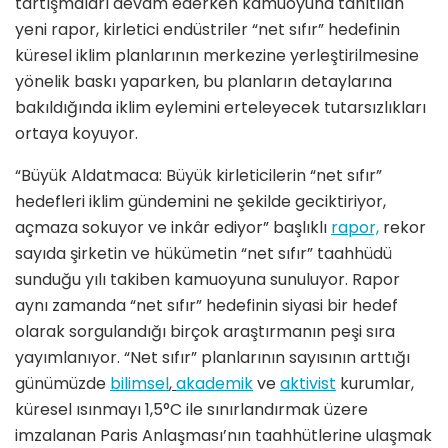
tartışmaları devam ederken kamuoyuna tanıtılan
yeni rapor, kirletici endüstriler “net sıfır” hedefinin
küresel iklim planlarının merkezine yerleştirilmesine
yönelik baskı yaparken, bu planların detaylarına
bakıldığında iklim eylemini erteleyecek tutarsızlıkları
ortaya koyuyor.
“Büyük Aldatmaca: Büyük kirleticilerin “net sıfır”
hedefleri iklim gündemini ne şekilde geciktiriyor,
açmaza sokuyor ve inkâr ediyor” başlıklı
rapor,
rekor
sayıda şirketin ve hükümetin “net sıfır” taahhüdü
sunduğu yılı takiben kamuoyuna sunuluyor. Rapor
aynı zamanda “net sıfır” hedefinin siyasi bir hedef
olarak sorgulandığı birçok araştırmanın peşi sıra
yayımlanıyor. “Net sıfır” planlarının sayısının arttığı
günümüzde
bilimsel
,
akademik
ve
aktivist
kurumlar,
küresel ısınmayı 1,5°C ile sınırlandırmak üzere
imzalanan Paris Anlaşması’nın taahhütlerine ulaşmak