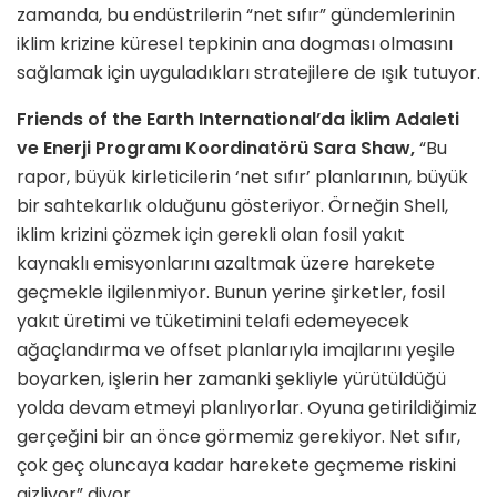
zamanda, bu endüstrilerin “net sıfır” gündemlerinin
iklim krizine küresel tepkinin ana dogması olmasını
sağlamak için uyguladıkları stratejilere de ışık tutuyor.
Friends of the Earth International’da İklim Adaleti
ve Enerji Programı Koordinatörü Sara Shaw,
“Bu
rapor, büyük kirleticilerin ‘net sıfır’ planlarının, büyük
bir sahtekarlık olduğunu gösteriyor. Örneğin Shell,
iklim krizini çözmek için gerekli olan fosil yakıt
kaynaklı emisyonlarını azaltmak üzere harekete
geçmekle ilgilenmiyor. Bunun yerine şirketler, fosil
yakıt üretimi ve tüketimini telafi edemeyecek
ağaçlandırma ve offset planlarıyla imajlarını yeşile
boyarken, işlerin her zamanki şekliyle yürütüldüğü
yolda devam etmeyi planlıyorlar. Oyuna getirildiğimiz
gerçeğini bir an önce görmemiz gerekiyor. Net sıfır,
çok geç oluncaya kadar harekete geçmeme riskini
gizliyor” diyor.