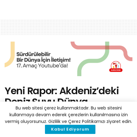
Yeni Rapor: Akdeniz’deki
Deniz Suyu Dünya
Bu web sitesi çerez kullanmaktadır. Bu web sitesini
Ortalamasından Yüzde 20
kullanmaya devam ederek çerezlerin kullanılmasına izin
Daha Hızlı Isınıyor
vermiş oluyorsunuz. Gizlilik ve Çerez Politikamızı ziyaret edin.
Kabul Ediyorum
by
Haber Merkezi
10 Haziran 2021